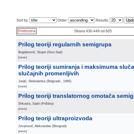
Sort by:
Order:
Results:
Prethodna
Strana 430-449 od 605
Prilog teoriji regularnih semigrupa
Bogdanović, Stojan
(
Novi Sad
)
[more]
Prilog teoriji sumiranja i maksimuma sluč
slučajnih promenljivih
Janjić, Slobodanka
(
Belgrade
, 1985
)
[more]
Prilog teoriji translatornog omotača semi
Shkodra, Sadri
(
Priština
)
[more]
Prilog teoriji ultraproizvoda
Jovanović, Aleksandar
(
Beograd
)
[more]