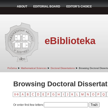
ABOUT
EDITORIAL BOARD
EDITOR'S CHOICE
eBiblioteka
➤
➤
➤
Početna
Mathematical Sciences
Doctoral Dissertations
Browsing Doctoral Disserta
Browsing Doctoral Dissertati
0-9
A
B
C
D
E
F
G
H
I
J
K
L
M
N
O
P
Q
Or enter first few letters: