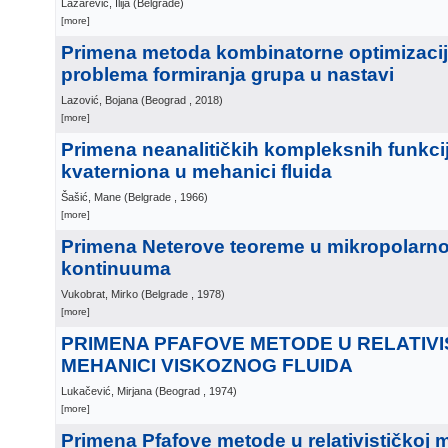
Lazarević, Ilija
(
Belgrade
)
[more]
Primena metoda kombinatorne optimizacij
problema formiranja grupa u nastavi
Lazović, Bojana
(
Beograd
, 2018
)
[more]
Primena neanalitičkih kompleksnih funkci
kvaterniona u mehanici fluida
Šašić, Mane
(
Belgrade
, 1966
)
[more]
Primena Neterove teoreme u mikropolarno
kontinuuma
Vukobrat, Mirko
(
Belgrade
, 1978
)
[more]
PRIMENA PFAFOVE METODE U RELATIVI
MEHANICI VISKOZNOG FLUIDA
Lukačević, Mirjana
(
Beograd
, 1974
)
[more]
Primena Pfafove metode u relativističkoj 