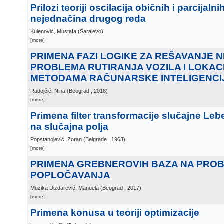
Prilozi teoriji oscilacija običnih i parcijalni
nejednačina drugog reda
Kulenović, Mustafa
(
Sarajevo
)
[more]
PRIMENA FAZI LOGIKE ZA REŠAVANJE N
PROBLEMA RUTIRANJA VOZILA I LOKAC
METODAMA RAČUNARSKE INTELIGENCI
Radojčić, Nina
(
Beograd
, 2018
)
[more]
Primena filter transformacije slučajne L
na slučajna polja
Popstanojević, Zoran
(
Belgrade
, 1963
)
[more]
PRIMENA GREBNEROVIH BAZA NA PRO
POPLOČAVANJA
Muzika Dizdarević, Manuela
(
Beograd
, 2017
)
[more]
Primena konusa u teoriji optimizacije