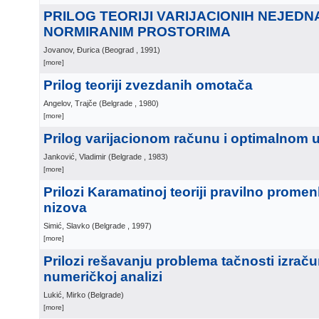
PRILOG TEORIJI VARIJACIONIH NEJEDN
NORMIRANIM PROSTORIMA
Jovanov, Đurica
(
Beograd
, 1991
)
[more]
Prilog teoriji zvezdanih omotača
Angelov, Trajče
(
Belgrade
, 1980
)
[more]
Prilog varijacionom računu i optimalnom u
Janković, Vladimir
(
Belgrade
, 1983
)
[more]
Prilozi Karamatinoj teoriji pravilno promenlj
nizova
Simić, Slavko
(
Belgrade
, 1997
)
[more]
Prilozi rešavanju problema tačnosti izrač
numeričkoj analizi
Lukić, Mirko
(
Belgrade
)
[more]