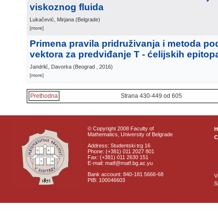
viskoznog fluida
Lukačević, Mirjana
(
Belgrade
)
[more]
Primena pravila pridruživanja i metoda po
vektora za predviđanje T - ćelijskih epitop
Jandrlić, Davorka
(
Beograd
, 2016
)
[more]
Prethodna
Strana 430-449 od 605
© Copyright 2008 Faculty of
Mathematics, University of Belgrade
C
Address: Studentski trg 16
Phone: (+381) 011 2027 801
Fax: (+381) 011 2630 151
E-mail: matf@matf.bg.ac.yu
Bank account: 840-181 5666-68
V
PIB: 100046603
S