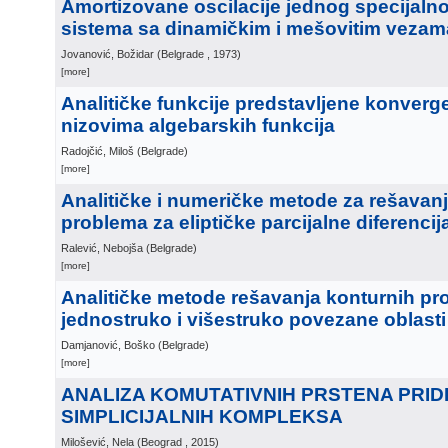
Amortizovane oscilacije jednog specijaln
sistema sa dinamičkim i mešovitim vezam
Jovanović, Božidar
(
Belgrade
, 1973
)
[more]
Analitičke funkcije predstavljene konverg
nizovima algebarskih funkcija
Radojčić, Miloš
(
Belgrade
)
[more]
Analitičke i numeričke metode za rešavanj
problema za eliptičke parcijalne diferenci
Ralević, Nebojša
(
Belgrade
)
[more]
Analitičke metode rešavanja konturnih pr
jednostruko i višestruko povezane oblasti
Damjanović, Boško
(
Belgrade
)
[more]
ANALIZA KOMUTATIVNIH PRSTENA PRI
SIMPLICIJALNIH KOMPLEKSA
Milošević, Nela
(
Beograd
, 2015
)