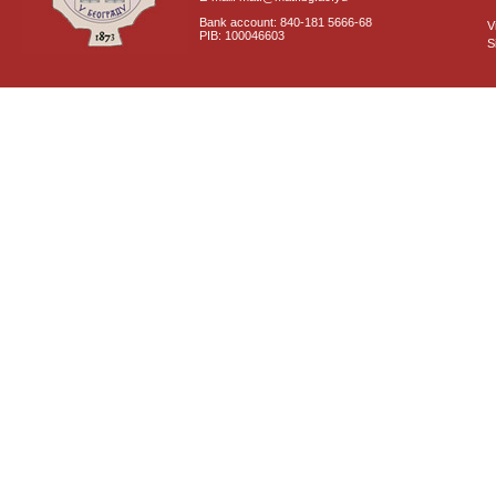
Bank account: 840-181 5666-68
V
PIB: 100046603
S