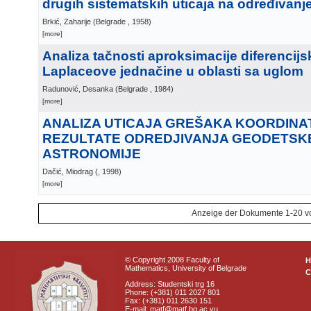
drugih sistematskih uticaja na određivan
Brkić, Zaharije
(
Belgrade
, 1958
)
[more]
Analiza tačnosti aproksimacije diferenci
Laplaceove jednačine u oblasti sa uglom
Radunović, Desanka
(
Belgrade
, 1984
)
[more]
ANALIZA UTICAJA GREŠAKA KOORDINA
REZULTATE ODREDJIVANJA GEODETSK
ASTRONOMIJE
Dačić, Miodrag
(
, 1998
)
[more]
Anzeige der Dokumente 1-20 v
© Copyright 2008 Faculty of
Mathematics, University of Belgrade
C
Address: Studentski trg 16
Phone: (+381) 011 2027 801
Fax: (+381) 011 2630 151
E-mail: matf@matf.bg.ac.yu