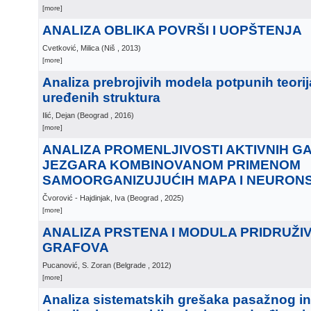
[more]
ANALIZA OBLIKA POVRŠI I UOPŠTENJA
Cvetković, Milica
(
Niš
, 2013
)
[more]
Analiza prebrojivih modela potpunih teorij
uređenih struktura
Ilić, Dejan
(
Beograd
, 2016
)
[more]
ANALIZA PROMENLJIVOSTI AKTIVNIH G
JEZGARA KOMBINOVANOM PRIMENOM
SAMOORGANIZUJUĆIH MAPA I NEURON
Čvorović - Hajdinjak, Iva
(
Beograd
, 2025
)
[more]
ANALIZA PRSTENA I MODULA PRIDRUŽI
GRAFOVA
Pucanović, S. Zoran
(
Belgrade
, 2012
)
[more]
Analiza sistematskih grešaka pasažnog in