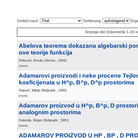
Sortiert nach:
Sortierung:
Erge
Anzeige der Dokumente 1-20 v
Abelova teorema dokazana algebarski p
ove teorije funkcija
Petković, Đorđe
(
Vienna
, 1893
)
[more]
Adamarovi proizvodi i neke procene Tejlo
koeficijenata u H^p, B^p, D^p prostorima
Rajović, Miloje
(
Belgrade
, 1985
)
[more]
Adamarov proizvod u H^p, B^p, D prostori
analognim prostorima
Duborija, Stojan
(
Belgrade
, 1981
)
[more]
ADAMAROV PROIZVOD U HP , BP , D PR