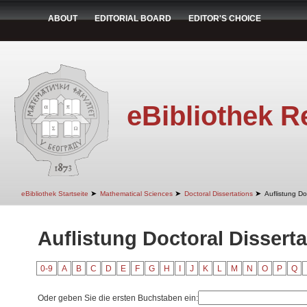
ABOUT
EDITORIAL BOARD
EDITOR'S CHOICE
eBibliothek R
➤
➤
➤
eBibliothek Startseite
Mathematical Sciences
Doctoral Dissertations
Auflistung Do
Auflistung Doctoral Disserta
0-9
A
B
C
D
E
F
G
H
I
J
K
L
M
N
O
P
Q
Oder geben Sie die ersten Buchstaben ein: