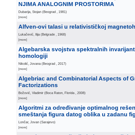
NJIMA ANALOGNIM PROSTORIMA
Dubarija, Stojan
(
Beograd
, 1981
)
[more]
Alfven-ovi talasi u relativističkoj magneto
Lukačević, Ilija
(
Belgrade
, 1968
)
[more]
Algebarska svojstva spektralnih invarijant
homologiji
Nikolić, Jovana
(
Beograd
, 2017
)
[more]
Algebriac and Combinatorial Aspects of 
Factorizations
Božović, Vladimir
(
Boca Raton, Florida
, 2008
)
[more]
Algoritmi za određivanje optimalnog reše
smeštanja figura datog oblika u zadanu fi
Lončar, Jovan
(
Sarajevo
)
[more]