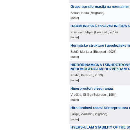
Grupe transformacija na normalni
Bokan, Neda
(
Belgrade
)
[more]
HARMONIJSKA I KVAZIKONFORNA P
Knežević, Miljan
(
Beograd
, 2014
)
[more]
Hermitske strukture i geodezijske l
Babić, Marijana
(
Beograd
, 2026
)
[more]
HIDRODINAMIČKA I SINHROTRON
NEHOMOGENOJ MEÐUZVEZDANOJ 
Kostić, Petar
(
b
, 2023
)
[more]
Hiperprostori višeg ranga
Vrećica, Siniša
(
Belgrade
, 1984
)
[more]
Hircebruhovi rodovi faktorprostora
Grujić, Vladimir
(
Belgrade
)
[more]
HYERS-ULAM STABILITY OF THE S