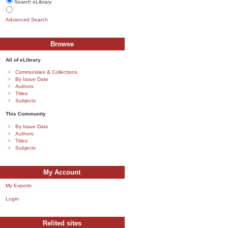
Search eLibrary
Advanced Search
Browse
All of eLibrary
Communities & Collections
By Issue Date
Authors
Titles
Subjects
This Community
By Issue Date
Authors
Titles
Subjects
My Account
My Exports
Login
Relited sites