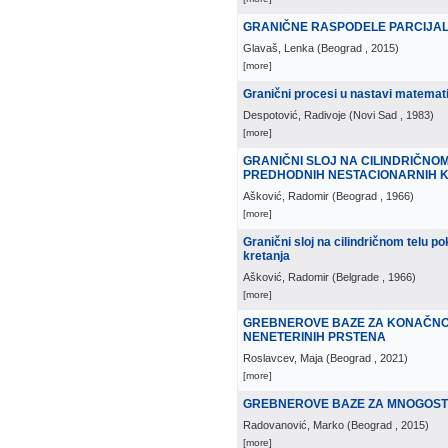
GRANIČNE RASPODELE PARCIJAL
Glavaš, Lenka
(
Beograd
, 2015
)
[more]
Granični procesi u nastavi matema
Despotović, Radivoje
(
Novi Sad
, 1983
)
[more]
GRANIČNI SLOJ NA CILINDRIČNO
PREDHODNIH NESTACIONARNIH 
Ašković, Radomir
(
Beograd
, 1966
)
[more]
Granični sloj na cilindričnom telu p
kretanja
Ašković, Radomir
(
Belgrade
, 1966
)
[more]
GREBNEROVE BAZE ZA KONAČNO
NENETERINIH PRSTENA
Roslavcev, Maja
(
Beograd
, 2021
)
[more]
GREBNEROVE BAZE ZA MNOGOSTR
Radovanović, Marko
(
Beograd
, 2015
)
[more]