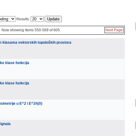
Results:
Now showing items 550-569 of 605
Next Page
m klasama vektorskih topoloških prostora
ke klase funkcija
ke klase funkcija
isimetrije u E^2 i E^2\\{0}
signala