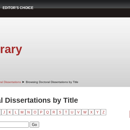
EDITOR'S CHOICE
rary
➤
al Dissertations
Browsing Doctoral Dissertations by Title
 Dissertations by Title
J
K
L
M
N
O
P
Q
R
S
T
U
V
W
X
Y
Z