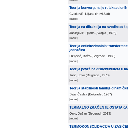
Teorija konvergencije relaksacioni
Cvetković, Ljiljana
(
Novi Sad
)
[more]
Teorija na difrakcija na svetlinata 
Janikijevik, Ljiljana
(
Skopje
, 1973
)
[more]
Teorija onfinitezimalnih transformaci
jednačina
Okiljević, Blažo
(
Belgrade
, 1986
)
[more]
Teorija površina diskontinuiteta u 
Jarić, Jovo
(
Belgrade
, 1973
)
[more]
Teorija stabilnosti familije dinamič
Đaja, Časlav
(
Belgrade
, 1967
)
[more]
TERMALNO ZRAČENJE OSTATAKA
Onić, Dušan
(
Beograd
, 2013
)
[more]
TERMOKONSOLIDACIJA U ZASIĆEN