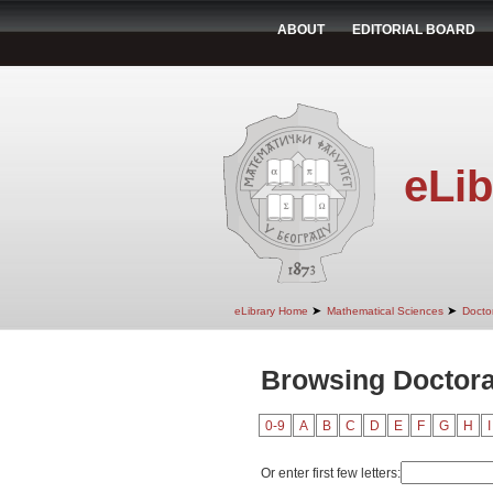
ABOUT
EDITORIAL BOARD
eLib
➤
➤
eLibrary Home
Mathematical Sciences
Doctor
Browsing Doctoral
0-9
A
B
C
D
E
F
G
H
I
Or enter first few letters: