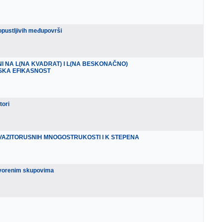
pustljivih međupovrši
I NA L(NA KVADRAT) I L(NA BESKONAČNO)
SKA EFIKASNOST
tori
VAZITORUSNIH MNOGOSTRUKOSTI I K STEPENA
tvorenim skupovima