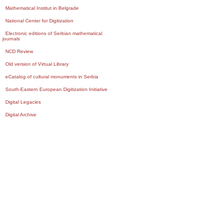
Mathematical Institut in Belgrade
National Center for Digitization
Electronic editions of Serbian mathematical
journals
NCD Review
Old version of Virtual Library
eCatalog of cultural monuments in Serbia
South-Eastern European Digitization Initiative
Digital Legacies
Digital Archive