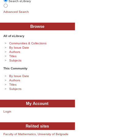
Search eLibrary
Advanced Search
Browse
All of eLibrary
Communities & Collections
By Issue Date
Authors
Titles
Subjects
This Community
By Issue Date
Authors
Titles
Subjects
My Account
Login
Relited sites
Faculty of Mathematics, University of Belgrade