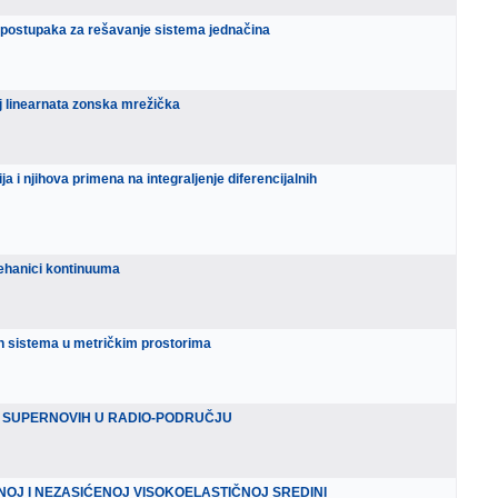
h postupaka za rešavanje sistema jednačina
kaj linearnata zonska mrežička
ja i njihova primena na integraljenje diferencijalnih
mehanici kontinuuma
kih sistema u metričkim prostorima
 SUPERNOVIH U RADIO-PODRUČJU
OJ I NEZASIĆENOJ VISOKOELASTIČNOJ SREDINI