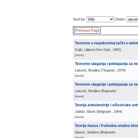
Sort by:
Order:
Previous Page
Teoreme o nepokretnoj tački u neki
Gajić, Ljiljana
(
Novi Sad
, 1982
)
[more]
Teoreme ulaganja i poklapanja za ne
Laković, Bosiljka
(
Titograd
, 1979
)
[more]
Teoreme ulaganja i poklapanja za ne
Laković, Bosiljka
(
Belgrade
)
[more]
Teorija antisimetrije i višestruke ant
Jablan, Slavik
(
Belgrade
, 1984
)
[more]
Teorija haosa i fraktalna analiza bio
Spasić, Slađana
(
Belgrade
)
[more]