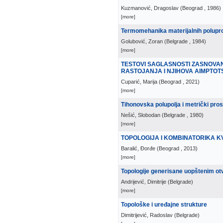
Kuzmanović, Dragoslav
(
Beograd
, 1986
)
[more]
Termomehanika materijalnih polupro
Golubović, Zoran
(
Belgrade
, 1984
)
[more]
TESTOVI SAGLASNOSTI ZASNOVAN
RASTOJANJA I NJIHOVA AIMPTOT
Cuparić, Marija
(
Beograd
, 2021
)
[more]
Tihonovska polupolja i metrički pros
Nešić, Slobodan
(
Belgrade
, 1980
)
[more]
TOPOLOGIJA I KOMBINATORIKA K
Baralić, Đorđe
(
Beograd
, 2013
)
[more]
Topologije generisane uopštenim o
Andrijević, Dimitrije
(
Belgrade
)
[more]
Topološke i uređajne strukture
Dimitrijević, Radoslav
(
Belgrade
)