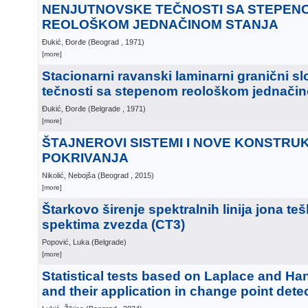
NENJUTNOVSKE TEČNOSTI SA STEPEN
REOLOŠKOM JEDNAČINOM STANJA
Đukić, Đorđe
(
Beograd
, 1971
)
[more]
Stacionarni ravanski laminarni granični s
tečnosti sa stepenom reološkom jednačin
Đukić, Đorđe
(
Belgrade
, 1971
)
[more]
ŠTAJNEROVI SISTEMI I NOVE KONSTRUKCI
POKRIVANJA
Nikolić, Nebojša
(
Beograd
, 2015
)
[more]
Štarkovo širenje spektralnih linija jona te
spektima zvezda (CT3)
Popović, Luka
(
Belgrade
)
[more]
Statistical tests based on Laplace and Ha
and their application in change point dete