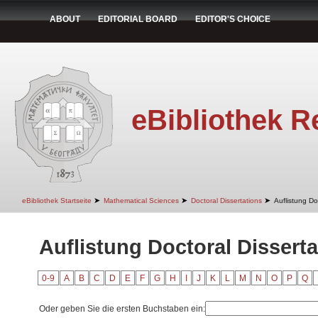
ABOUT
EDITORIAL BOARD
EDITOR'S CHOICE
eBibliothek R
➤
➤
➤
eBibliothek Startseite
Mathematical Sciences
Doctoral Dissertations
Auflistung Do
Auflistung Doctoral Disserta
0-9
A
B
C
D
E
F
G
H
I
J
K
L
M
N
O
P
Q
Oder geben Sie die ersten Buchstaben ein: