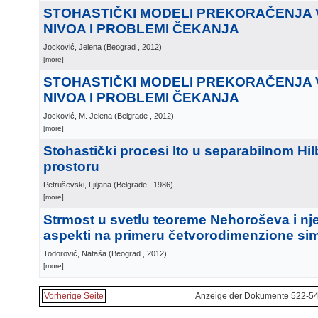
STOHASTIČKI MODELI PREKORAČENJA
NIVOA I PROBLEMI ČEKANJA
Jocković, Jelena
(
Beograd
, 2012
)
[more]
STOHASTIČKI MODELI PREKORAČENJA
NIVOA I PROBLEMI ČEKANJA
Jocković, M. Jelena
(
Belgrade
, 2012
)
[more]
Stohastički procesi Ito u separabilnom Hi
prostoru
Petruševski, Ljiljana
(
Belgrade
, 1986
)
[more]
Strmost u svetlu teoreme Nehoroševa i nj
aspekti na primeru četvorodimenzione si
Todorović, Nataša
(
Beograd
, 2012
)
[more]
Vorherige Seite
Anzeige der Dokumente 522-54