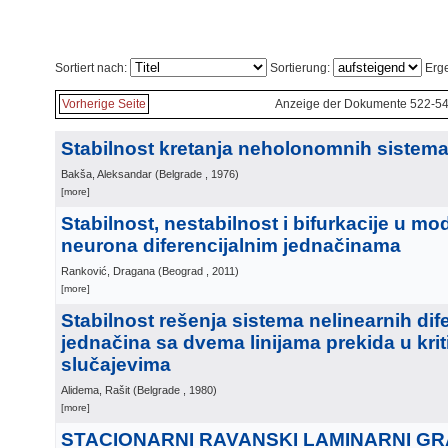
Sortiert nach:
Sortierung:
Erge
Vorherige Seite
Anzeige der Dokumente 522-54
Stabilnost kretanja neholonomnih sistem
Bakša, Aleksandar
(
Belgrade
, 1976
)
[more]
Stabilnost, nestabilnost i bifurkacije u m
neurona diferencijalnim jednačinama
Ranković, Dragana
(
Beograd
, 2011
)
[more]
Stabilnost rešenja sistema nelinearnih dife
jednačina sa dvema linijama prekida u kri
slučajevima
Alidema, Rašit
(
Belgrade
, 1980
)
[more]
STACIONARNI RAVANSKI LAMINARNI GR