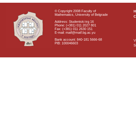
© Copyright 2008 Faculty of
Mathematics, University of Belgrade
C
Address: Studentski trg 16
Phone: (+381) 011 2027 801
Fax: (+381) 011 2630 151
E-mail: matf@matf.bg.ac.yu
Bank account: 840-181 5666-68
V
PIB: 100046603
S