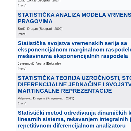
Lukić, Žikica
(
Beograd
, 2024
)
[more]
STATISTIČKA ANALIZA MODELA VRMENS
PRAGOVIMA
Đorić, Dragan
(
Beograd
, 2002
)
[more]
Statistička svojstva vremenskih serija sa
eksponencijalnom marginalnom raspodel
mešavinama eksponencijalnih raspodela
Jevremović, Vesna
(
Belgrade
)
[more]
STATISTIČKA TEORIJA UZROČNOSTI, S
DIFERENCIJALNE JEDNAČINE I SVOJST
MARTINGALNE REPREZENTACIJE
Valjarević, Dragana
(
Kragujevac
, 2013
)
[more]
Statistički metod određivanja dinamičkih k
linearnih sistema, rešavanjem integralnih
repetitivnom diferencijalnom analizatoru