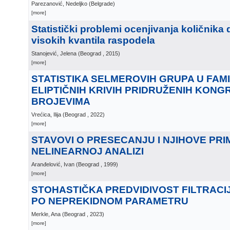
Parezanović, Nedeljko
(
Belgrade
)
[more]
Statistički problemi ocenjivanja količnika d
visokih kvantila raspodela
Stanojević, Jelena
(
Beograd
, 2015
)
[more]
STATISTIKA SELMEROVIH GRUPA U FAMIL
ELIPTIČNIH KRIVIH PRIDRUŽENIH KON
BROJEVIMA
Vrećica, Ilija
(
Beograd
, 2022
)
[more]
STAVOVI O PRESECANJU I NJIHOVE PRI
NELINEARNOJ ANALIZI
Aranđelović, Ivan
(
Beograd
, 1999
)
[more]
STOHASTIČKA PREDVIDIVOST FILTRACI
PO NEPREKIDNOM PARAMETRU
Merkle, Ana
(
Beograd
, 2023
)
[more]