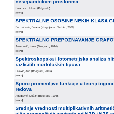
neseparabilnim prostorima
Bulatović, Jelena
(
Belgrade
)
[more]
SPEKTRALNE OSOBINE NEKIH KLASA 
Borovićanin, Bojana
(
Kragujevac, Serbia
, 2008
)
[more]
SPEKTRALNO PREPOZNAVANJE GRAFOV
Jovanović, Irena
(
Beograd
, 2014
)
[more]
Spektroskopska i fotometrijska analiza bli
različitih morfoloških tipova
Lalović, Ana
(
Beograd
, 2016
)
[more]
Sporo promenljive funkcije u teoriji trigon
redova
Adamović, Dušan
(
Belgrade
, 1965
)
[more]
Srednje vrednosti multiplikativnih aritmeti
više promenljivih zavisnih od NZD i NZS 