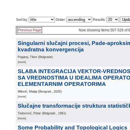
Sort by:
Order:
Results:
Previous Page
Now showing items 507-526 of 
Singularni slučajni procesi, Pade-aproksim
kvadratna konvergencija
Pogany, Tibor
(
Belgrade
)
[more]
SLABA INTEGRACIJA VEKTOR-VREDNOS
SA VREDNOSTIMA U IDEALIMA OPERATO
ELEMENTARNIM OPERATORIMA
Milović, Matija
(
Beograd
, 2025
)
[more]
Slučajne transformacije struktura statisti
Todorović, Petar
(
Belgrade
, 1961
)
[more]
Some Probability and Topological Logics