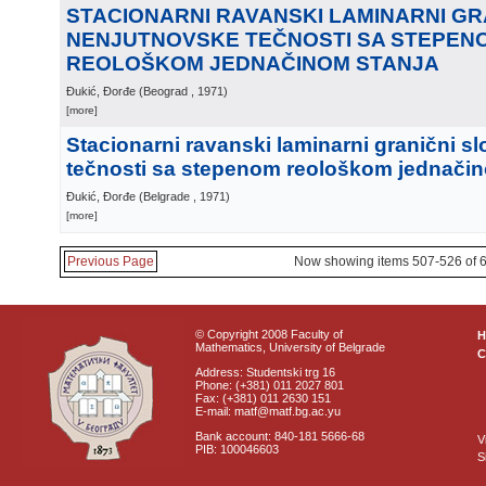
STACIONARNI RAVANSKI LAMINARNI GR
NENJUTNOVSKE TEČNOSTI SA STEPEN
REOLOŠKOM JEDNAČINOM STANJA
Đukić, Đorđe
(
Beograd
, 1971
)
[more]
Stacionarni ravanski laminarni granični s
tečnosti sa stepenom reološkom jednačin
Đukić, Đorđe
(
Belgrade
, 1971
)
[more]
Previous Page
Now showing items 507-526 of 
© Copyright 2008 Faculty of
Mathematics, University of Belgrade
C
Address: Studentski trg 16
Phone: (+381) 011 2027 801
Fax: (+381) 011 2630 151
E-mail: matf@matf.bg.ac.yu
Bank account: 840-181 5666-68
V
PIB: 100046603
S