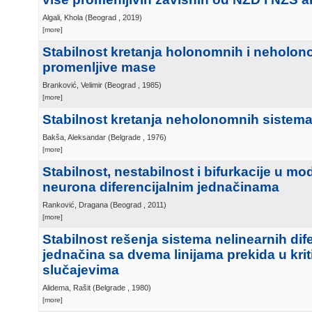
Algali, Khola
(
Beograd
, 2019
)
[more]
Stabilnost kretanja holonomnih i neholo
promenljive mase
Branković, Velimir
(
Beograd
, 1985
)
[more]
Stabilnost kretanja neholonomnih sistem
Bakša, Aleksandar
(
Belgrade
, 1976
)
[more]
Stabilnost, nestabilnost i bifurkacije u m
neurona diferencijalnim jednačinama
Ranković, Dragana
(
Beograd
, 2011
)
[more]
Stabilnost rešenja sistema nelinearnih dife
jednačina sa dvema linijama prekida u kri
slučajevima
Alidema, Rašit
(
Belgrade
, 1980
)
[more]