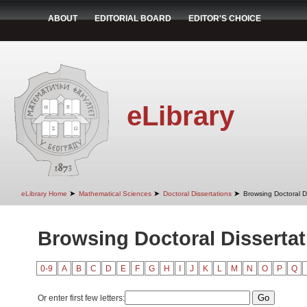
ABOUT
EDITORIAL BOARD
EDITOR'S CHOICE
eLibrary
➤
➤
➤
eLibrary Home
Mathematical Sciences
Doctoral Dissertations
Browsing Doctoral Di
Browsing Doctoral Dissertati
0-9
A
B
C
D
E
F
G
H
I
J
K
L
M
N
O
P
Q
Or enter first few letters: