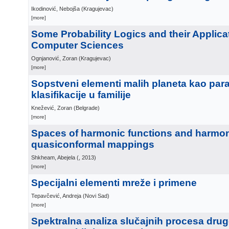
Ikodinović, Nebojša
(
Kragujevac
)
[more]
Some Probability Logics and their Applica
Computer Sciences
Ognjanović, Zoran
(
Kragujevac
)
[more]
Sopstveni elementi malih planeta kao par
klasifikacije u familije
Knežević, Zoran
(
Belgrade
)
[more]
Spaces of harmonic functions and harmo
quasiconformal mappings
Shkheam, Abejela
(
, 2013
)
[more]
Specijalni elementi mreže i primene
Tepavčević, Andreja
(
Novi Sad
)
[more]
Spektralna analiza slučajnih procesa dru