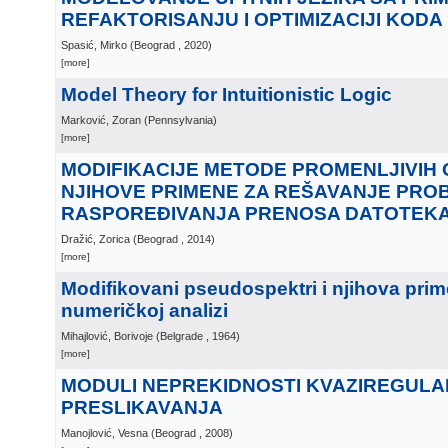
REFAKTORISANJU I OPTIMIZACIJI KODA
Spasić, Mirko
(
Beograd
, 2020
)
[more]
Model Theory for Intuitionistic Logic
Marković, Zoran
(
Pennsylvania
)
[more]
MODIFIKACIJE METODE PROMENLJIVIH 
NJIHOVE PRIMENE ZA REŠAVANJE PRO
RASPOREĐIVANJA PRENOSA DATOTEK
Dražić, Zorica
(
Beograd
, 2014
)
[more]
Modifikovani pseudospektri i njihova pri
numeričkoj analizi
Mihajlović, Borivoje
(
Belgrade
, 1964
)
[more]
MODULI NEPREKIDNOSTI KVAZIREGULA
PRESLIKAVANJA
Manojlović, Vesna
(
Beograd
, 2008
)