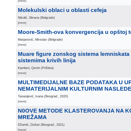
[more]
Molekulski oblaci u oblasti cefeja
Nikolić, Silvana
(
Belgrade
)
[more]
Moore-Smith-ova konvergencija u opštoj t
Marjanović, Miroslav
(
Belgrade
)
[more]
Muare figure zonskog sistema lemniskata
sistemima krivih linija
Kamberi, Qerim
(
Priština
)
[more]
MULTIMEDIJALNE BAZE PODATAKA U U
NEMATERIJALNIM KULTURNIM NASLED
Tanasijević, Ivana
(
Beograd
, 2020
)
[more]
N0OVE METODE KLASTEROVANJA NA 
MREŽAMA
Džamić, Dušan
(
Beograd
, 2021
)
[more]