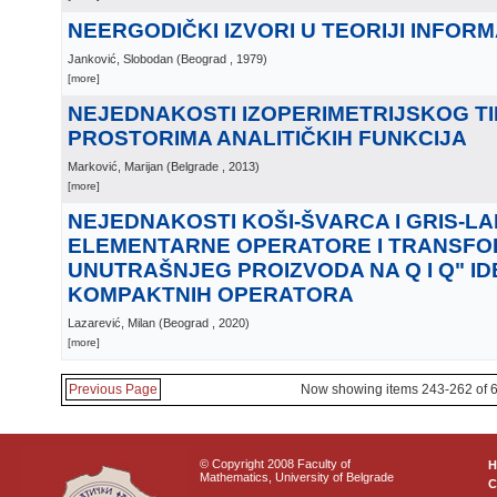
NEERGODIČKI IZVORI U TEORIJI INFOR
Janković, Slobodan
(
Beograd
, 1979
)
[more]
NEJEDNAKOSTI IZOPERIMETRIJSKOG TI
PROSTORIMA ANALITIČKIH FUNKCIJA
Marković, Marijan
(
Belgrade
, 2013
)
[more]
NEJEDNAKOSTI KOŠI-ŠVARCA I GRIS-L
ELEMENTARNE OPERATORE I TRANSFO
UNUTRAŠNJEG PROIZVODA NA Q I Q" ID
KOMPAKTNIH OPERATORA
Lazarević, Milan
(
Beograd
, 2020
)
[more]
Previous Page
Now showing items 243-262 of 
© Copyright 2008 Faculty of
Mathematics, University of Belgrade
C