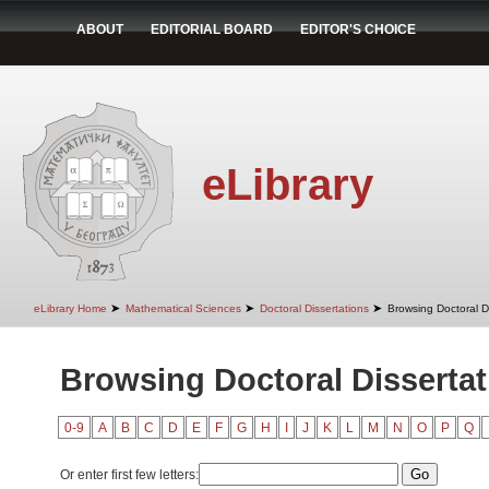
ABOUT
EDITORIAL BOARD
EDITOR'S CHOICE
eLibrary
➤
➤
➤
eLibrary Home
Mathematical Sciences
Doctoral Dissertations
Browsing Doctoral Di
Browsing Doctoral Dissertati
0-9
A
B
C
D
E
F
G
H
I
J
K
L
M
N
O
P
Q
Or enter first few letters: