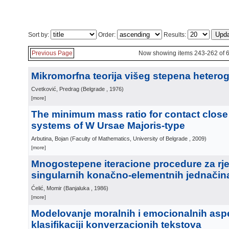
Sort by:
Order:
Results:
Previous Page
Now showing items 243-262 of 
Mikromorfna teorija višeg stepena hetero
Cvetković, Predrag
(
Belgrade
, 1976
)
[more]
The minimum mass ratio for contact close
systems of W Ursae Majoris-type
Arbutina, Bojan
(
Faculty of Mathematics, University of Belgrade
, 2009
)
[more]
Mnogostepene iteracione procedure za rj
singularnih konačno-elementnih jednačin
Ćelić, Momir
(
Banjaluka
, 1986
)
[more]
Modelovanje moralnih i emocionalnih aspe
klasifikaciji konverzacionih tekstova