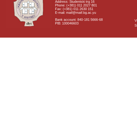
Address: Studentski trg 16
Phone: (+381) 011 2027 801
Fax: (+381) 011 2630 151
E-mail: matf@matf.bg.ac.yu
Bank account: 840-181 5666-68
V
PIB: 100046603
S