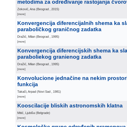
metodima za određivanje rastojanja čvor
Zeković, Ana
(
Beograd
, 2015
)
[more]
Konvergencija diferencijalnih shema ka s
paraboličkog graničnog zadatka
Dražić, Milan
(
Beograd
, 1995
)
[more]
Konvergencija diferencijskih shema ka sl
paraboliekog granienog zadatka
Dražić, Milan
(
Beograd
, 1995
)
[more]
Konvolucione jednačine na nekim prostor
funkcija
Takači, Arpad
(
Novi Sad
, 1981
)
[more]
Kooscilacije bliskih astronomskih klatna
Mitić, Ljubiša
(
Belgrade
)
[more]
Kosmološke grupe određenih pramenova