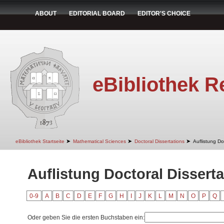
ABOUT
EDITORIAL BOARD
EDITOR'S CHOICE
eBibliothek R
➤
➤
➤
eBibliothek Startseite
Mathematical Sciences
Doctoral Dissertations
Auflistung Do
Auflistung Doctoral Disserta
0-9
A
B
C
D
E
F
G
H
I
J
K
L
M
N
O
P
Q
Oder geben Sie die ersten Buchstaben ein: