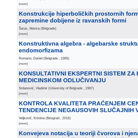
[more]
Konstrukcije hiperboličkih prostornih for
zapremine dobijene iz ravanskih formi
Šarac, Marica
(
Belgrade
)
[more]
Konstruktivna algebra - algebarske struktu
endomorfizama
Romano, Daniel
(
Belgrade
, 1985
)
[more]
KONSULTATIVNI EKSPERTNI SISTEM ZA
MEDICINSKOM ODLUČIVANJU
Srdanović, Vladimir
(
University of Belgrade
, 1987
)
[more]
KONTROLA KVALITETA PRAĆENJEM CE
TENDENCIJE NEGAUSOVIH SLUČAJNIH V
Veljković, Kristina
(
Beograd
, 2016
)
[more]
Konvejeva notacija u teoriji čvorova i nje