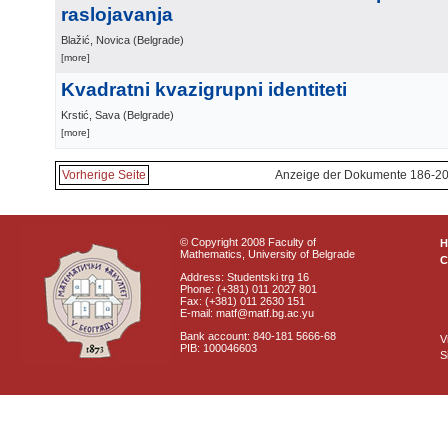
raslojavanja
Blažić, Novica
(
Belgrade
)
[more]
Kvadratni kvazigrupni identiteti
Krstić, Sava
(
Belgrade
)
[more]
Vorherige Seite
Anzeige der Dokumente 186-20
© Copyright 2008 Faculty of
Mathematics, University of Belgrade
C
Address: Studentski trg 16
Phone: (+381) 011 2027 801
Fax: (+381) 011 2630 151
E-mail: matf@matf.bg.ac.yu
Bank account: 840-181 5666-68
V
PIB: 100046603
S