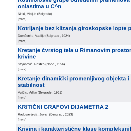
onlastima u C^n
Nikić, Mioljub
(
Belgrade
)
[more]
Kotrljanje bez klizanja giroskopske lopte p
Demčenko, Vasilije
(
Belgrade
, 1924
)
[more]
Kretanje čvrstog tela u Rimanovim prosto
krivine
Stojanović, Rastko
(
None
, 1956
)
[more]
Kretanje dinamički promenljivog objekta i
stabilnost
Vujičić, Veljko
(
Belgrade
, 1961
)
[more]
KRITIČNI GRAFOVI DIJAMETRA 2
Radosavljević, Jovan
(
Beograd
, 2023
)
[more]
Krivina i karakteristične klase kompleksni