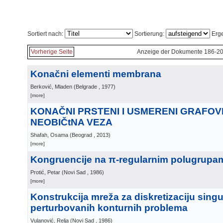
Sortiert nach:
Sortierung:
Erge
Vorherige Seite
Anzeige der Dokumente 186-20
Konačni elementi membrana
Berković, Mladen
(
Belgrade
, 1977
)
[more]
KONAČNI PRSTENI I USMERENI GRAFOVI
NEOBIČtNA VEZA
Shafah, Osama
(
Beograd
, 2013
)
[more]
Kongruencije na π-regularnim polugrupa
Protić, Petar
(
Novi Sad
, 1986
)
[more]
Konstrukcija mreža za diskretizaciju sing
perturbovanih konturnih problema
Vulanović, Relja
(
Novi Sad
, 1986
)