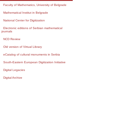
Faculty of Mathematics, University of Belgrade
Mathematical Institut in Belgrade
National Center for Digitization
Electronic editions of Serbian mathematical
journals
NCD Review
Old version of Virtual Library
eCatalog of cultural monuments in Serbia
South-Eastern European Digitization Initiative
Digital Legacies
Digital Archive