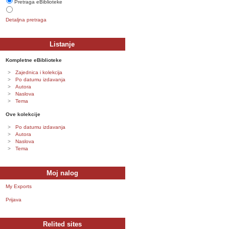
Pretraga eBiblioteke
Detaljna pretraga
Listanje
Kompletne eBiblioteke
Zajednica i kolekcija
Po datumu izdavanja
Autora
Naslova
Tema
Ove kolekcije
Po datumu izdavanja
Autora
Naslova
Tema
Moj nalog
My Exports
Prijava
Relited sites