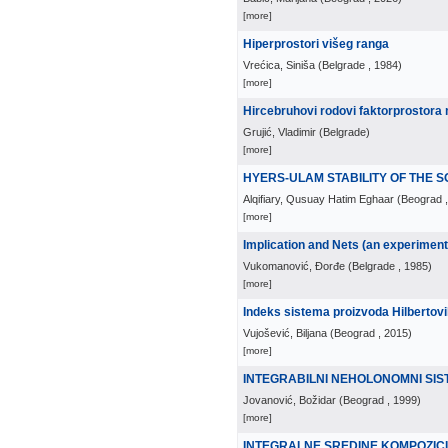
[more]
Hiperprostori višeg ranga
Vrećica, Siniša
(
Belgrade
, 1984
)
[more]
Hircebruhovi rodovi faktorprostora
Grujić, Vladimir
(
Belgrade
)
[more]
HYERS-ULAM STABILITY OF THE S
Alqifiary, Qusuay Hatim Eghaar
(
Beograd
[more]
Implication and Nets (an experiment
Vukomanović, Đorđe
(
Belgrade
, 1985
)
[more]
Indeks sistema proizvoda Hilbertov
Vujošević, Biljana
(
Beograd
, 2015
)
[more]
INTEGRABILNI NEHOLONOMNI SIS
Jovanović, Božidar
(
Beograd
, 1999
)
[more]
INTEGRALNE SREDINE KOMPOZI