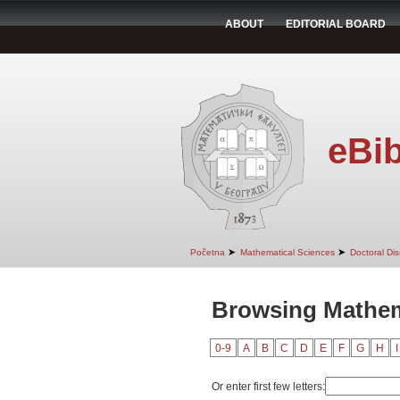
ABOUT
EDITORIAL BOARD
eBib
➤
➤
Početna
Mathematical Sciences
Doctoral Dis
Browsing Mathema
0-9
A
B
C
D
E
F
G
H
I
Or enter first few letters: