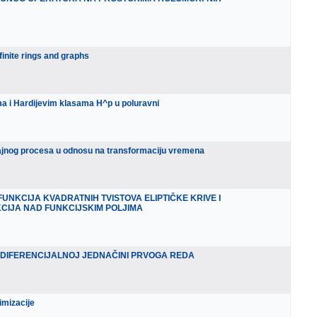
finite rings and graphs
ima i Hardijevim klasama H^p u poluravni
učajnog procesa u odnosu na transformaciju vremena
UNKCIJA KVADRATNIH TVISTOVA ELIPTIČKE KRIVE I
KCIJA NAD FUNKCIJSKIM POLJIMA
 DIFERENCIJALNOJ JEDNAČINI PRVOGA REDA
imizacije