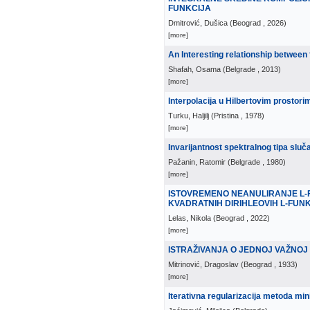
FUNKCIJA
Dmitrović, Dušica
(
Beograd
, 2026
)
[more]
An Interesting relationship between 
Shafah, Osama
(
Belgrade
, 2013
)
[more]
Interpolacija u Hilbertovim prostor
Turku, Haljilj
(
Pristina
, 1978
)
[more]
Invarijantnost spektralnog tipa sl
Pažanin, Ratomir
(
Belgrade
, 1980
)
[more]
ISTOVREMENO NEANULIRANJE L-F
KVADRATNIH DIRIHLEOVIH L-FUN
Lelas, Nikola
(
Beograd
, 2022
)
[more]
ISTRAŽIVANJA O JEDNOJ VAŽNOJ
Mitrinović, Dragoslav
(
Beograd
, 1933
)
[more]
Iterativna regularizacija metoda min