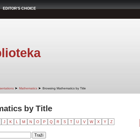
EDITOR'S CHOICE
lioteka
➤
➤
sertations
Mathematics
Browsing Mathematics by Title
tics by Title
J
K
L
M
N
O
P
Q
R
S
T
U
V
W
X
Y
Z