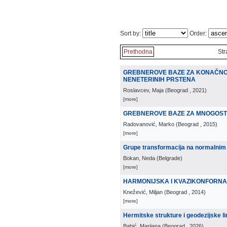
Sort by:
Order:
Prethodna
Str
GREBNEROVE BAZE ZA KONAČNO
NENETERINIH PRSTENA
Roslavcev, Maja
(
Beograd
, 2021
)
[more]
GREBNEROVE BAZE ZA MNOGOSTR
Radovanović, Marko
(
Beograd
, 2015
)
[more]
Grupe transformacija na normalni
Bokan, Neda
(
Belgrade
)
[more]
HARMONIJSKA I KVAZIKONFORNA P
Knežević, Miljan
(
Beograd
, 2014
)
[more]
Hermitske strukture i geodezijske l
Babić, Marijana
(
Beograd
, 2026
)