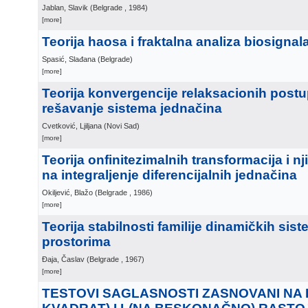
Jablan, Slavik
(
Belgrade
, 1984
)
[more]
Teorija haosa i fraktalna analiza biosignal
Spasić, Slađana
(
Belgrade
)
[more]
Teorija konvergencije relaksacionih post
rešavanje sistema jednačina
Cvetković, Ljiljana
(
Novi Sad
)
[more]
Teorija onfinitezimalnih transformacija i n
na integraljenje diferencijalnih jednačina
Okiljević, Blažo
(
Belgrade
, 1986
)
[more]
Teorija stabilnosti familije dinamičkih sis
prostorima
Đaja, Časlav
(
Belgrade
, 1967
)
[more]
TESTOVI SAGLASNOSTI ZASNOVANI NA 