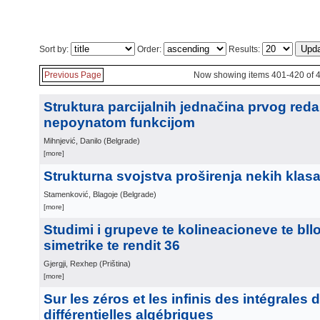
Sort by:
Order:
Results:
Previous Page
Now showing items 401-420 of 
Struktura parcijalnih jednačina prvog red
nepoynatom funkcijom
Mihnjević, Danilo
(
Belgrade
)
[more]
Strukturna svojstva proširenja nekih klas
Stamenković, Blagoje
(
Belgrade
)
[more]
Studimi i grupeve te kolineacioneve te bl
simetrike te rendit 36
Gjergji, Rexhep
(
Priština
)
[more]
Sur les zéros et les infinis des intégrales
différentielles algébriques