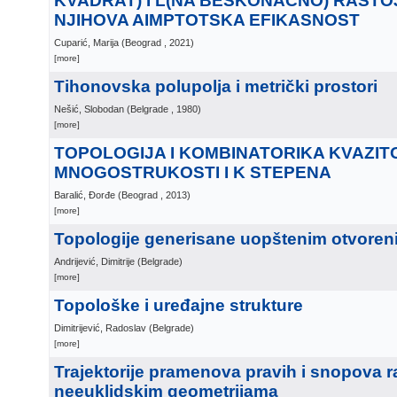
KVADRAT) I L(NA BESKONAČNO) RASTO
NJIHOVA AIMPTOTSKA EFIKASNOST
Cuparić, Marija
(
Beograd
, 2021
)
[more]
Tihonovska polupolja i metrički prostori
Nešić, Slobodan
(
Belgrade
, 1980
)
[more]
TOPOLOGIJA I KOMBINATORIKA KVAZIT
MNOGOSTRUKOSTI I K STEPENA
Baralić, Đorđe
(
Beograd
, 2013
)
[more]
Topologije generisane uopštenim otvore
Andrijević, Dimitrije
(
Belgrade
)
[more]
Topološke i uređajne strukture
Dimitrijević, Radoslav
(
Belgrade
)
[more]
Trajektorije pramenova pravih i snopova r
neeuklidskim geometrijama