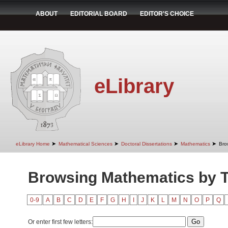
ABOUT
EDITORIAL BOARD
EDITOR'S CHOICE
eLibrary
➤
➤
➤
➤
eLibrary Home
Mathematical Sciences
Doctoral Dissertations
Mathematics
Bro
Browsing Mathematics by Ti
0-9
A
B
C
D
E
F
G
H
I
J
K
L
M
N
O
P
Q
Or enter first few letters: