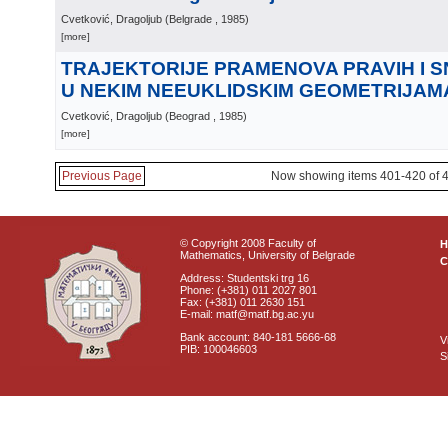
Cvetković, Dragoljub
(
Belgrade
, 1985
)
[more]
TRAJEKTORIJE PRAMENOVA PRAVIH I 
U NEKIM NEEUKLIDSKIM GEOMETRIJAM
Cvetković, Dragoljub
(
Beograd
, 1985
)
[more]
Previous Page
Now showing items 401-420 of 
© Copyright 2008 Faculty of
Mathematics, University of Belgrade
C
Address: Studentski trg 16
Phone: (+381) 011 2027 801
Fax: (+381) 011 2630 151
E-mail: matf@matf.bg.ac.yu
Bank account: 840-181 5666-68
V
PIB: 100046603
S