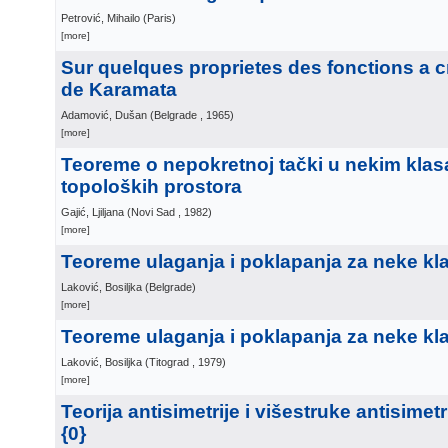
Petrović, Mihailo
(
Paris
)
[more]
Sur quelques proprietes des fonctions a c
de Karamata
Adamović, Dušan
(
Belgrade
, 1965
)
[more]
Teoreme o nepokretnoj tački u nekim kla
topoloških prostora
Gajić, Ljiljana
(
Novi Sad
, 1982
)
[more]
Teoreme ulaganja i poklapanja za neke kla
Laković, Bosiljka
(
Belgrade
)
[more]
Teoreme ulaganja i poklapanja za neke kla
Laković, Bosiljka
(
Titograd
, 1979
)
[more]
Teorija antisimetrije i višestruke antisimetr
{0}