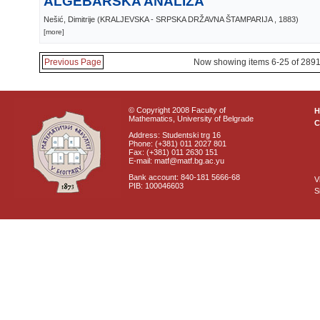
ALGEBARSKA ANALIZA
Nešić, Dimitrije
(
KRALJEVSKA - SRPSKA DRŽAVNA ŠTAMPARIJA
, 1883
)
[more]
Previous Page
Now showing items 6-25 of 289
© Copyright 2008 Faculty of
Mathematics, University of Belgrade
C
Address: Studentski trg 16
Phone: (+381) 011 2027 801
Fax: (+381) 011 2630 151
E-mail: matf@matf.bg.ac.yu
Bank account: 840-181 5666-68
V
PIB: 100046603
S