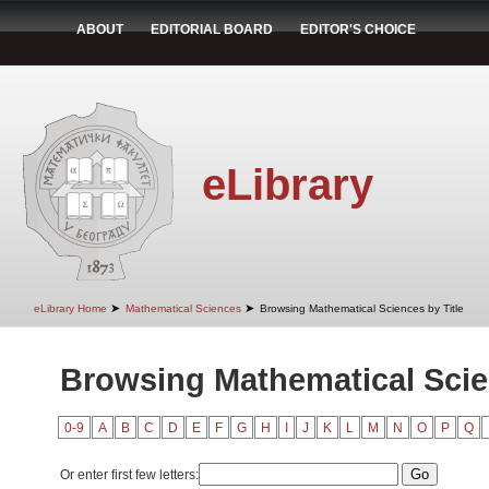
ABOUT
EDITORIAL BOARD
EDITOR'S CHOICE
eLibrary
➤
➤
eLibrary Home
Mathematical Sciences
Browsing Mathematical Sciences by Title
Browsing Mathematical Scien
0-9
A
B
C
D
E
F
G
H
I
J
K
L
M
N
O
P
Q
Or enter first few letters: