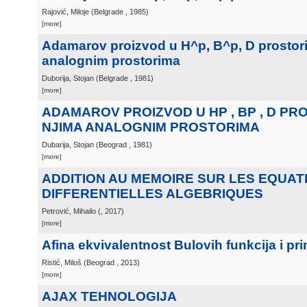
Rajović, Miloje
(
Belgrade
, 1985
)
[more]
Adamarov proizvod u H^p, B^p, D prostori
analognim prostorima
Duborija, Stojan
(
Belgrade
, 1981
)
[more]
ADAMAROV PROIZVOD U HP , BP , D PR
NJIMA ANALOGNIM PROSTORIMA
Dubarija, Stojan
(
Beograd
, 1981
)
[more]
ADDITION AU MEМOIRE SUR LES EQUAT
DIFFERENTIELLES ALGEBRIQUES
Petrović, Mihailo
(
, 2017
)
[more]
Afina ekvivalentnost Bulovih funkcija i pr
Ristić, Miloš
(
Beograd
, 2013
)
[more]
AJAX TEHNOLOGIJA