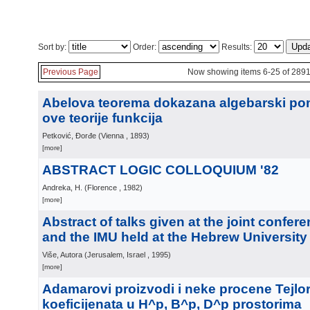
Sort by:
Order:
Results:
Previous Page
Now showing items 6-25 of 289
Abelova teorema dokazana algebarski p
ove teorije funkcija
Petković, Đorđe
(
Vienna
, 1893
)
[more]
ABSTRACT LOGIC COLLOQUIUM '82
Andreka, H.
(
Florence
, 1982
)
[more]
Abstract of talks given at the joint confer
and the IMU held at the Hebrew University
Više, Autora
(
Jerusalem, Israel
, 1995
)
[more]
Adamarovi proizvodi i neke procene Tejlo
koeficijenata u H^p, B^p, D^p prostorima