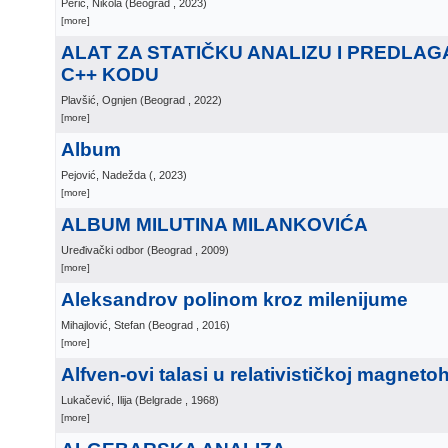
Perić, Nikola
(
Beograd
, 2023
)
[more]
ALAT ZA STATIČKU ANALIZU I PREDLAG
C++ KODU
Plavšić, Ognjen
(
Beograd
, 2022
)
[more]
Album
Pejović, Nadežda
(
, 2023
)
[more]
ALBUM MILUTINA MILANKOVIĆA
Uređivački odbor
(
Beograd
, 2009
)
[more]
Aleksandrov polinom kroz milenijume
Mihajlović, Stefan
(
Beograd
, 2016
)
[more]
Alfven-ovi talasi u relativističkoj magneto
Lukačević, Ilija
(
Belgrade
, 1968
)
[more]