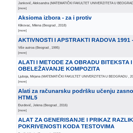
Janković, Aleksandra
(
MATEMATIČKI FAKULTET UNIVERZITETA U BEOGRA
[more]
Aksioma izbora - za i protiv
Klikovac, Milena
(
Beograd
, 2018
)
[more]
AKTIVNOSTI I APSTRAKTI RADOVA 1991 -
Više autroa
(
Beograd
, 1995
)
[more]
ALATI I METODE ZA OBRADU BITEKSTA I
OBELEŽAVANJE KOMPOZITA
Ljuboja, Mirjana
(
MATEMATIČKI FAKULTET UNIVERZITETA U BEOGRADU
, 2
[more]
Alati za računarsku podršku učenju zasno
HTML5
Đurđević, Jelena
(
Beograd
, 2016
)
[more]
ALAT ZA GENERISANJE I PRIKAZ RAZLIK
POKRIVENOSTI KODA TESTOVIMA