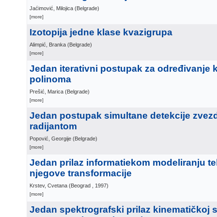
Jaćimović, Milojica
(
Belgrade
)
[more]
Izotopija jedne klase kvazigrupa
Alimpić, Branka
(
Belgrade
)
[more]
Jedan iterativni postupak za određivanje 
polinoma
Prešić, Marica
(
Belgrade
)
[more]
Jedan postupak simultane detekcije zvezd
radijantom
Popović, Georgije
(
Belgrade
)
[more]
Jedan prilaz informatiekom modeliranju tek
njegove transformacije
Krstev, Cvetana
(
Beograd
, 1997
)
[more]
Jedan spektrografski prilaz kinematičkoj sl