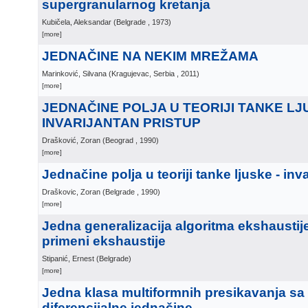
supergranularnog kretanja
Kubičela, Aleksandar
(
Belgrade
, 1973
)
[more]
JEDNAČINE NA NEKIM MREŽAMA
Marinković, Silvana
(
Kragujevac, Serbia
, 2011
)
[more]
JEDNAČINE POLJA U TEORIJI TANKE LJ
INVARIJANTAN PRISTUP
Drašković, Zoran
(
Beograd
, 1990
)
[more]
Jednačine polja u teoriji tanke ljuske - inv
Draškovic, Zoran
(
Belgrade
, 1990
)
[more]
Jedna generalizacija algoritma ekshaustije 
primeni ekshaustije
Stipanić, Ernest
(
Belgrade
)
[more]
Jedna klasa multiformnih presikavanja s
diferencijalne jednačine