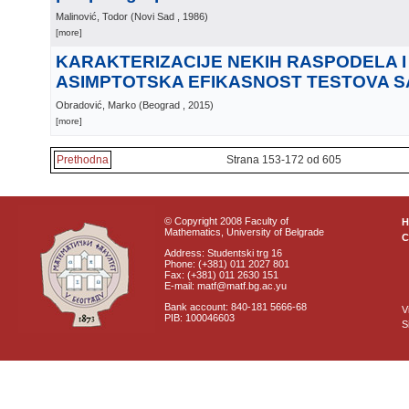
Malinović, Todor
(
Novi Sad
, 1986
)
[more]
KARAKTERIZACIJE NEKIH RASPODELA 
ASIMPTOTSKA EFIKASNOST TESTOVA 
Obradović, Marko
(
Beograd
, 2015
)
[more]
Prethodna
Strana 153-172 od 605
© Copyright 2008 Faculty of
Mathematics, University of Belgrade
C
Address: Studentski trg 16
Phone: (+381) 011 2027 801
Fax: (+381) 011 2630 151
E-mail: matf@matf.bg.ac.yu
Bank account: 840-181 5666-68
V
PIB: 100046603
S