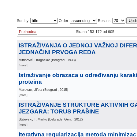
Sort by:
Order:
Results:
Prethodna
Strana 153-172 od 605
ISTRAŽIVANJA O JEDNOJ VAŽNOJ DIFE
JEDNAČINI PRVOGA REDA
Mitrinović, Dragoslav
(
Beograd
, 1933
)
[more]
Istraživanje obrazaca u određivanju karakt
proteina
Marovac, Ulfeta
(
Beograd
, 2015
)
[more]
ISTRAŽIVANJE STRUKTURE AKTIVNIH G
JEZGARA: TORUS PRAŠINE
Stalevski, T. Marko
(
Belgrade, Gent
, 2012
)
[more]
Iterativna regularizacija metoda minimizac