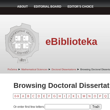
ABOUT
EDITORIAL BOARD
EDITOR'S CHOICE
eBiblioteka
➤
➤
➤
Početna
Mathematical Sciences
Doctoral Dissertations
Browsing Doctoral Disserta
Browsing Doctoral Dissertati
0-9
A
B
C
D
E
F
G
H
I
J
K
L
M
N
O
P
Q
Or enter first few letters: