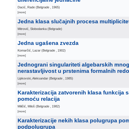
Dacić, Rade
(
Belgrade
, 1965
)
[more]
Jedna klasa slučajnih procesa multiplicite
Mitrović, Slobodanka
(
Belgrade
)
[more]
Jedna ugašena zvezda
Komarčić, Lazar
(
Belgrade
, 1902
)
[more]
Jednograni singulariteti algebarskih mnog
nerastavljivost u prstenima formalnih red
Lipkovski, Aleksandar
(
Belgrade
, 1985
)
[more]
Karakterizacija zatvorenih klasa funkcija
pomoću relacija
Miličić, Miloš
(
Belgrade
, 1982
)
[more]
Karakterizacije nekih klasa polugrupa p
podpolugrupa