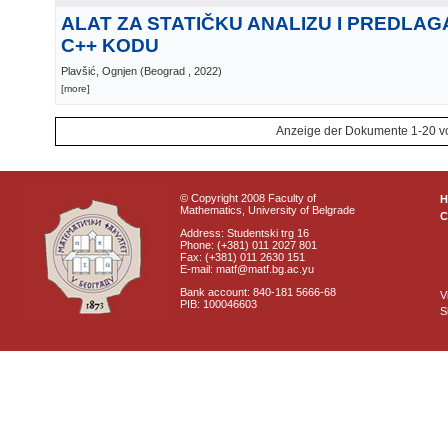
ALAT ZA STATIČKU ANALIZU I PREDLAG
C++ KODU
Plavšić, Ognjen
(
Beograd
, 2022
)
[more]
Anzeige der Dokumente 1-20 v
© Copyright 2008 Faculty of
Mathematics, University of Belgrade
C
Address: Studentski trg 16
Phone: (+381) 011 2027 801
Fax: (+381) 011 2630 151
E-mail: matf@matf.bg.ac.yu
Bank account: 840-181 5666-68
V
PIB: 100046603
S