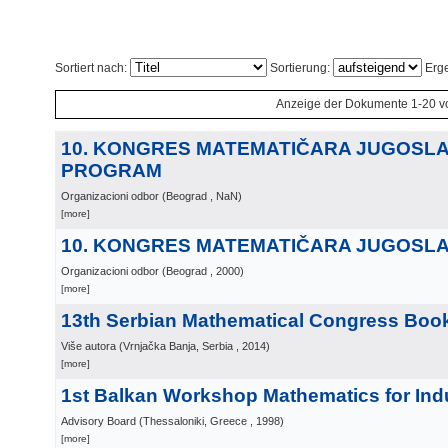
Sortiert nach:
Sortierung:
Erge
Anzeige der Dokumente 1-20 v
10. KONGRES MATEMATIČARA JUGOSLA
PROGRAM
Organizacioni odbor
(
Beograd
, NaN
)
[more]
10. KONGRES MATEMATIČARA JUGOSLA
Organizacioni odbor
(
Beograd
, 2000
)
[more]
13th Serbian Mathematical Congress Book
Više autora
(
Vrnjačka Banja, Serbia
, 2014
)
[more]
1st Balkan Workshop Mathematics for Ind
Advisory Board
(
Thessaloniki, Greece
, 1998
)
[more]