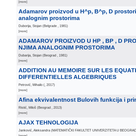
[more]
Adamarov proizvod u H^p, B^p, D prostori
analognim prostorima
Duborija, Stojan
(
Belgrade
, 1981
)
[more]
ADAMAROV PROIZVOD U HP , BP , D PR
NJIMA ANALOGNIM PROSTORIMA
Dubarija, Stojan
(
Beograd
, 1981
)
[more]
ADDITION AU MEМOIRE SUR LES EQUAT
DIFFERENTIELLES ALGEBRIQUES
Petrović, Mihailo
(
, 2017
)
[more]
Afina ekvivalentnost Bulovih funkcija i pr
Ristić, Miloš
(
Beograd
, 2013
)
[more]
AJAX TEHNOLOGIJA
Janković, Aleksandra
(
MATEMATIČKI FAKULTET UNIVERZITETA U BEOGRA
[more]