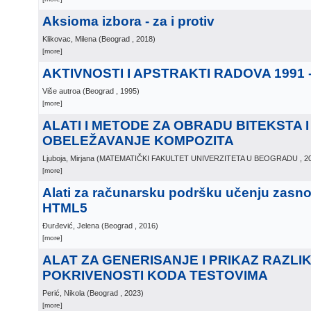
Aksioma izbora - za i protiv
Klikovac, Milena
(
Beograd
, 2018
)
[more]
AKTIVNOSTI I APSTRAKTI RADOVA 1991 -
Više autroa
(
Beograd
, 1995
)
[more]
ALATI I METODE ZA OBRADU BITEKSTA I
OBELEŽAVANJE KOMPOZITA
Ljuboja, Mirjana
(
MATEMATIČKI FAKULTET UNIVERZITETA U BEOGRADU
, 2
[more]
Alati za računarsku podršku učenju zasno
HTML5
Đurđević, Jelena
(
Beograd
, 2016
)
[more]
ALAT ZA GENERISANJE I PRIKAZ RAZLIK
POKRIVENOSTI KODA TESTOVIMA
Perić, Nikola
(
Beograd
, 2023
)
[more]