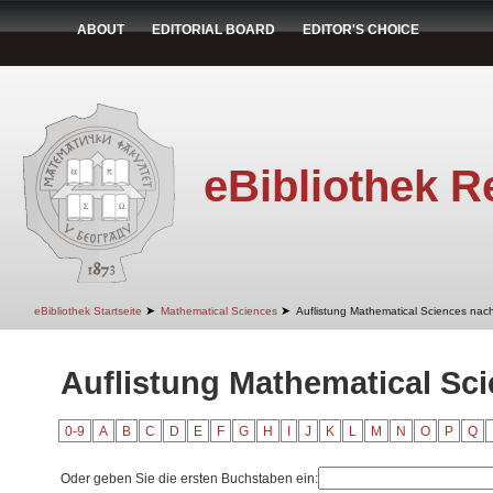
ABOUT
EDITORIAL BOARD
EDITOR'S CHOICE
eBibliothek R
➤
➤
eBibliothek Startseite
Mathematical Sciences
Auflistung Mathematical Sciences nach
Auflistung Mathematical Sci
0-9
A
B
C
D
E
F
G
H
I
J
K
L
M
N
O
P
Q
Oder geben Sie die ersten Buchstaben ein: