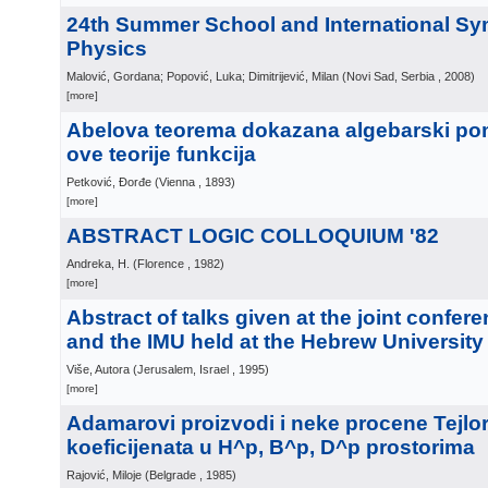
24th Summer School and International S
Physics
Malović, Gordana; Popović, Luka; Dimitrijević, Milan
(
Novi Sad, Serbia
, 2008
)
[more]
Abelova teorema dokazana algebarski p
ove teorije funkcija
Petković, Đorđe
(
Vienna
, 1893
)
[more]
ABSTRACT LOGIC COLLOQUIUM '82
Andreka, H.
(
Florence
, 1982
)
[more]
Abstract of talks given at the joint confer
and the IMU held at the Hebrew University
Više, Autora
(
Jerusalem, Israel
, 1995
)
[more]
Adamarovi proizvodi i neke procene Tejlo
koeficijenata u H^p, B^p, D^p prostorima
Rajović, Miloje
(
Belgrade
, 1985
)