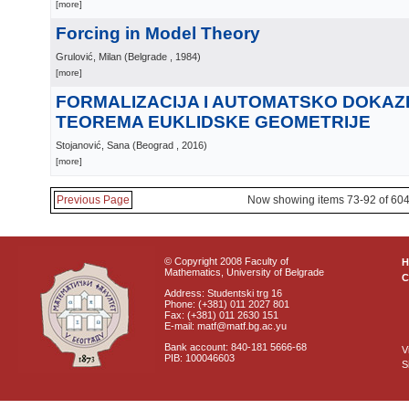
[more]
Forcing in Model Theory
Grulović, Milan
(
Belgrade
, 1984
)
[more]
FORMALIZACIJA I AUTOMATSKO DOKAZ
TEOREMA EUKLIDSKE GEOMETRIJE
Stojanović, Sana
(
Beograd
, 2016
)
[more]
Previous Page
Now showing items 73-92 of 60
© Copyright 2008 Faculty of
Mathematics, University of Belgrade
C
Address: Studentski trg 16
Phone: (+381) 011 2027 801
Fax: (+381) 011 2630 151
E-mail: matf@matf.bg.ac.yu
Bank account: 840-181 5666-68
V
PIB: 100046603
S