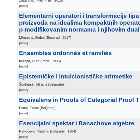
Zlatanović, Milan
(
Niš
, 2010
)
[more]
Elementarni operatori i transformacije tip
proizvoda na idealima kompaktnih operat
p-modifikovanim normama i njihovim dua
Milošević, Stefan
(
Beograd
, 2017
)
[more]
Ensembles ordonnés et ramifiés
Kurepa, Đuro
(
Paris
, 1935
)
[more]
Epistemičke i intuicionističke aritmetike
Šovljanski, Mirjana
(
Belgrade
)
[more]
Equivalens in Proofs of Categorial Proof 
Petrić, Zoran
(
Belgrade
)
[more]
Esencijalni spektar i Banachove algebre
Rakočević, Vladimir
(
Belgrade
, 1984
)
[more]