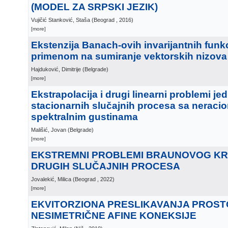
(MODEL ZA SRPSKI JEZIK)
Vujičić Stanković, Staša
(
Beograd
, 2016
)
[more]
Ekstenzija Banach-ovih invarijantnih funk
primenom na sumiranje vektorskih nizova 
Hajduković, Dimitrije
(
Belgrade
)
[more]
Ekstrapolacija i drugi linearni problemi je
stacionarnih slučajnih procesa sa neraci
spektralnim gustinama
Mališić, Jovan
(
Belgrade
)
[more]
EKSTREMNI PROBLEMI BRAUNOVOG KR
DRUGIH SLUČAJNIH PROCESA
Jovalekić, Milica
(
Beograd
, 2022
)
[more]
EKVITORZIONA PRESLIKAVANJA PROS
NESIMETRIČNE AFINE KONEKSIJE