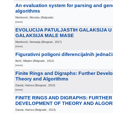
An evaluation system for parsing and gen
algorithms
Martinović, Miroslav
(
Belgrade
)
[more]
EVOLUCIJA PATULJASTIH GALAKSIJA U
GALAKSIJA MALE MASE
Martinović, Nemanja
(
Beograd
, 2017
)
[more]
Figurativni poligoni diferencijalnih jednač
Berić, Mladen
(
Belgrade
, 1912
)
[more]
Finite Rings and Digraphs: Further Devel
Theory and Algorithms
Daoub, Hamza
(
Beograd
, 2013
)
[more]
FINITE RINGS AND DIGRAPHS: FURTHER
DEVELOPMENT OF THEORY AND ALGOR
Daoub, Hamza
(
Belgrade
, 2013
)