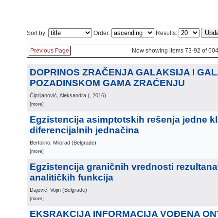
Sort by:
Order:
Results:
Previous Page
Now showing items 73-92 of 60
DOPRINOS ZRAČENJA GALAKSIJA I GAL
POZADINSKOM GAMA ZRAĆENJU
Ćiprijanović, Aleksandra
(
, 2016
)
[more]
Egzistencija asimptotskih rešenja jedne k
diferencijalnih jednačina
Bertolino, Milorad
(
Belgrade
)
[more]
Egzistencija graničnih vrednosti rezultana
analitičkih funkcija
Dajović, Vojin
(
Belgrade
)
[more]
EKSRAKCIJA INFORMACIJA VOĐENA O