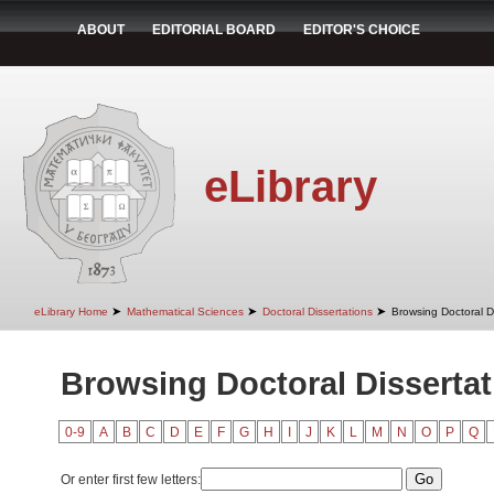
ABOUT
EDITORIAL BOARD
EDITOR'S CHOICE
eLibrary
➤
➤
➤
eLibrary Home
Mathematical Sciences
Doctoral Dissertations
Browsing Doctoral Di
Browsing Doctoral Dissertati
0-9
A
B
C
D
E
F
G
H
I
J
K
L
M
N
O
P
Q
Or enter first few letters: