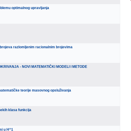
blemu optimalnog upravljanja
 brojeva razlomljenim racionalnim brojevima
RIVANJA - NOVI MATEMATIČKI MODELI I METODE
 matematičke teorije masovnog opsluživanja
ekih klasa funkcija
mi u H^1