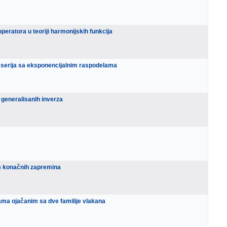
operatora u teoriji harmonijskih funkcija
serija sa eksponencijalnim raspodelama
 generalisanih inverza
 konačnih zapremina
čama ojačanim sa dve familije vlakana