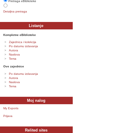
Pretraga eBiblioteke
Detaljna pretraga
Listanje
Kompletne eBiblioteke
Zajednica i kolekcija
Po datumu izdavanja
Autora
Naslova
Tema
Ove zajednice
Po datumu izdavanja
Autora
Naslova
Tema
Moj nalog
My Exports
Prijava
Relited sites