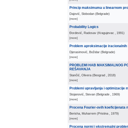
Princip maksimuma u linearnom pro
Dajović, Slobodan
(
Belgrade
)
[more]
Probability Logics
Đorđević, Radosav
(
Kragujevac
, 1991
)
[more]
Problem aproksimacije iracionalnih
Djerasimović, Božidar
(
Belgrade
)
[more]
PROBLEMI HAB MAKSIMALNOG POK
REŠAVANJA
Stančić, Olivera
(
Beograd
, 2018
)
[more]
Problemi upravljanja i optimizacije
Stojanović, Stevan
(
Belgrade
, 1969
)
[more]
Procena Fourier-ovih koeficijenata n
Berisha, Muharrem
(
Pristina
, 1979
)
[more]
Procena normi i ekstremalni proble