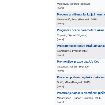
Mateljević, Miodrag
(
Belgrade
)
[more]
Procene gradijenta funkcija i normi 
Melentijević, Petar
(
Beograd
, 2018
)
[more]
Prognoze i ocene parametara Arma 
Popović, Biljana
(
Belgrade
)
[more]
Programski paketi za izračunavanje
Stanimirović, Predrag
(
Niš
)
[more]
Promenljive zvezde tipa UV Ceti
Oskanjan, Vasilije
(
Belgrade
)
[more]
Proračun podzemnog toka metodom
Dotlić, Milan
(
Beograd
, 2015
)
[more]
Prostiranje talasa u elastičnim plo
Milosavljević, Dragan
(
Belgrade
, 1986
)
[more]