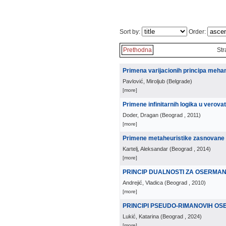
Sort by:
Order:
Prethodna
Str
Primena varijacionih principa meha
Pavlović, Miroljub
(
Belgrade
)
[more]
Primene infinitarnih logika u verov
Doder, Dragan
(
Beograd
, 2011
)
[more]
Primene metaheuristike zasnovane n
Kartelj, Aleksandar
(
Beograd
, 2014
)
[more]
PRINCIP DUALNOSTI ZA OSERMA
Andrejić, Vladica
(
Beograd
, 2010
)
[more]
PRINCIPI PSEUDO-RIMANOVIH O
Lukić, Katarina
(
Beograd
, 2024
)
[more]