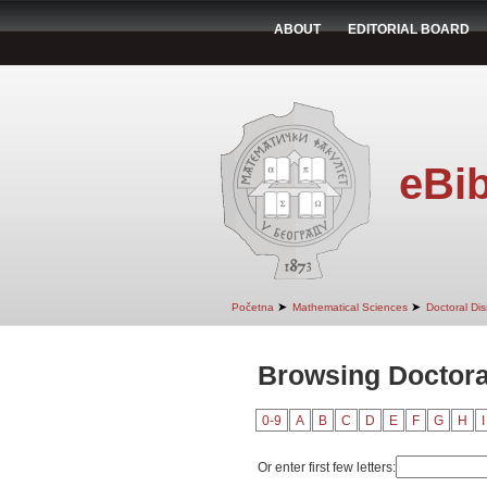
ABOUT
EDITORIAL BOARD
eBib
➤
➤
Početna
Mathematical Sciences
Doctoral Dis
Browsing Doctoral
0-9
A
B
C
D
E
F
G
H
I
Or enter first few letters: