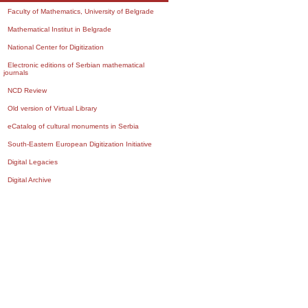
Faculty of Mathematics, University of Belgrade
Mathematical Institut in Belgrade
National Center for Digitization
Electronic editions of Serbian mathematical
journals
NCD Review
Old version of Virtual Library
eCatalog of cultural monuments in Serbia
South-Eastern European Digitization Initiative
Digital Legacies
Digital Archive