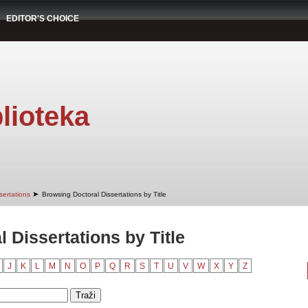
EDITOR'S CHOICE
lioteka
➤
sertations
Browsing Doctoral Dissertations by Title
 Dissertations by Title
J
K
L
M
N
O
P
Q
R
S
T
U
V
W
X
Y
Z