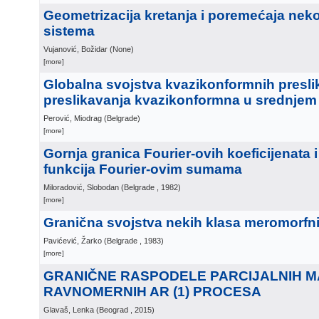
Geometrizacija kretanja i poremećaja nek
sistema
Vujanović, Božidar
(
None
)
[more]
Globalna svojstva kvazikonformnih presli
preslikavanja kvazikonformna u srednjem
Perović, Miodrag
(
Belgrade
)
[more]
Gornja granica Fourier-ovih koeficijenata 
funkcija Fourier-ovim sumama
Miloradović, Slobodan
(
Belgrade
, 1982
)
[more]
Granična svojstva nekih klasa meromorfni
Pavićević, Žarko
(
Belgrade
, 1983
)
[more]
GRANIČNE RASPODELE PARCIJALNIH 
RAVNOMERNIH AR (1) PROCESA
Glavaš, Lenka
(
Beograd
, 2015
)