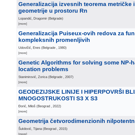
Generalizacija izvesnih teorema metričke i
geometrije u prostoru Rn
Lopandić, Dragomir
(
Belgrade
)
[more]
Generalizacija Puiseux-ovih redova za fun
kompleksnih promenljivih
Udovičić, Enes
(
Belgrade
, 1980
)
[more]
Genetic Algorithms for solving some NP-
location problems
Stanimirović, Zorica
(
Belgrade
, 2007
)
[more]
GEODEZIJSKE LINIJE I HIPERPOVRŠI B
MNOGOSTRUKOSTI S3 X S3
Đorić, Miloš
(
Beograd
, 2022
)
[more]
Geometrija četvorodimenzionih nilpotentni
Šukilović, Tijana
(
Beograd
, 2015
)
[more]