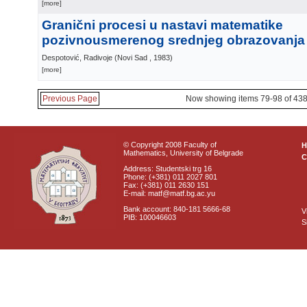
[more]
Granični procesi u nastavi matematike
pozivnousmerenog srednjeg obrazovanja
Despotović, Radivoje
(
Novi Sad
, 1983
)
[more]
Previous Page
Now showing items 79-98 of 43
© Copyright 2008 Faculty of
Mathematics, University of Belgrade
C
Address: Studentski trg 16
Phone: (+381) 011 2027 801
Fax: (+381) 011 2630 151
E-mail: matf@matf.bg.ac.yu
Bank account: 840-181 5666-68
V
PIB: 100046603
S