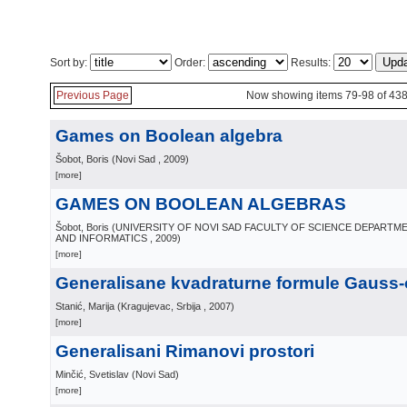
Sort by:
Order:
Results:
Previous Page
Now showing items 79-98 of 43
Games on Boolean algebra
Šobot, Boris
(
Novi Sad
, 2009
)
[more]
GAMES ON BOOLEAN ALGEBRAS
Šobot, Boris
(
UNIVERSITY OF NOVI SAD FACULTY OF SCIENCE DEPARTM
AND INFORMATICS
, 2009
)
[more]
Generalisane kvadraturne formule Gauss-
Stanić, Marija
(
Kragujevac, Srbija
, 2007
)
[more]
Generalisani Rimanovi prostori
Minčić, Svetislav
(
Novi Sad
)
[more]