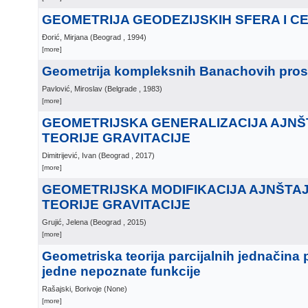
GEOMETRIJA GEODEZIJSKIH SFERA I CE
Đorić, Mirjana
(
Beograd
, 1994
)
[more]
Geometrija kompleksnih Banachovih pros
Pavlović, Miroslav
(
Belgrade
, 1983
)
[more]
GEOMETRIJSKA GENERALIZACIJA AJN
TEORIJE GRAVITACIJE
Dimitrijević, Ivan
(
Beograd
, 2017
)
[more]
GEOMETRIJSKA MODIFIKACIJA AJNŠTA
TEORIJE GRAVITACIJE
Grujić, Jelena
(
Beograd
, 2015
)
[more]
Geometriska teorija parcijalnih jednačina
jedne nepoznate funkcije
Rašajski, Borivoje
(
None
)
[more]