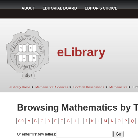
ABOUT
EDITORIAL BOARD
EDITOR'S CHOICE
eLibrary
➤
➤
➤
➤
eLibrary Home
Mathematical Sciences
Doctoral Dissertations
Mathematics
Bro
Browsing Mathematics by Ti
0-9
A
B
C
D
E
F
G
H
I
J
K
L
M
N
O
P
Q
Or enter first few letters: