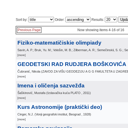
Sort by:
Order:
Results:
Previous Page
Now showing items 4-16 of 16
Fiziko-matematičiskie olimpiady
Savin, A. P.; Bruk, Yu. M.; Vološin, M. B.; Zilberman, A. R.; Semečinskii, S. G.; S
[more]
GEODETSKI RAD RUDJERA BOŠKOVIĆA
Čubranić, Nikola
(
ZAVOD ZA VIŠU GEODEZIJU А G G FAКULТETA U ZAGRE
[more]
Imena i oličenja sazvežđa
Šaškinović, Mustafa
(
Izdavačka kuća PLATO
, 2011
)
[more]
Kurs Astronomije (praktički deo)
Cinger, N.J.
(
Vonji geografski institut, Beograd
, 1928
)
[more]