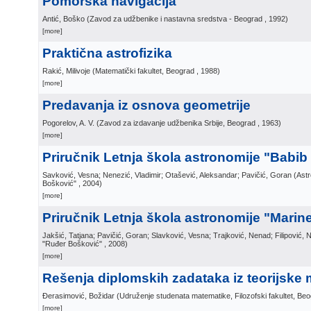
Pomorska navigacija
Antić, Boško
(
Zavod za udžbenike i nastavna sredstva - Beograd
, 1992
)
[more]
Praktična astrofizika
Rakić, Milivoje
(
Matematički fakultet, Beograd
, 1988
)
[more]
Predavanja iz osnova geometrije
Pogorelov, A. V.
(
Zavod za izdavanje udžbenika Srbije, Beograd
, 1963
)
[more]
Priručnik Letnja škola astronomije "Babib
Savković, Vesna; Nenezić, Vladimir; Otašević, Aleksandar; Pavičić, Goran
(
Ast
Bošković"
, 2004
)
[more]
Priručnik Letnja škola astronomije "Marin
Jakšić, Tatjana; Pavičić, Goran; Slavković, Vesna; Trajković, Nenad; Filipović,
"Ruđer Bošković"
, 2008
)
[more]
Rešenja diplomskih zadataka iz teorijske
Đerasimović, Božidar
(
Udruženje studenata matematike, Filozofski fakultet, Be
[more]