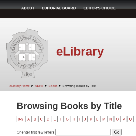
ABOUT
EDITORIAL BOARD
EDITOR'S CHOICE
eLibrary
➤
➤
➤
eLibrary Home
ADRB
Books
Browsing Books by Title
Browsing Books by Title
0-9
A
B
C
D
E
F
G
H
I
J
K
L
M
N
O
P
Q
Or enter first few letters: