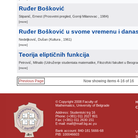
Ruđer Bošković
Stipanić, Ernest
(
Prosvetni pregled, Gornji Milanovac
, 1984
)
[more]
Ruđer Bošković u svome vremenu i dana
Nedeljković, Dušan
(
Kultura
, 1961
)
[more]
Teorija eliptičnih funkcija
Petrović, Mihailo
(
Udruženje studentata matematike, Filozofski fakultet u Beogr
[more]
Previous Page
Now showing items 4-16 of 16
© Copyright 2008 Faculty of
Mathematics, University of Belgrade
C
Address: Studentski trg 16
Phone: (+381) 011 2027 801
Fax: (+381) 011 2630 151
E-mail: matf@matf.bg.ac.yu
Bank account: 840-181 5666-68
V
PIB: 100046603
S