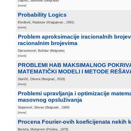
Dajović, Slobodan
(
Belgrade
)
[more]
Probability Logics
Đorđević, Radosav
(
Kragujevac
, 1991
)
[more]
Problem aproksimacije iracionalnih broje
racionalnim brojevima
Djerasimović, Božidar
(
Belgrade
)
[more]
PROBLEMI HAB MAKSIMALNOG POKRIVA
MATEMATIČKI MODELI I METODE REŠA
Stančić, Olivera
(
Beograd
, 2018
)
[more]
Problemi upravljanja i optimizacije matema
masovnog opsluživanja
Stojanović, Stevan
(
Belgrade
, 1969
)
[more]
Procena Fourier-ovih koeficijenata nekih k
Berisha, Muharrem
(
Pristina
, 1979
)