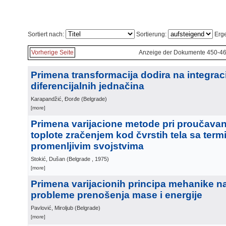
Sortiert nach:
Sortierung:
Erge
Vorherige Seite
Anzeige der Dokumente 450-46
Primena transformacija dodira na integrac
diferencijalnih jednačina
Karapandžić, Đorđe
(
Belgrade
)
[more]
Primena varijacione metode pri proučava
toplote zračenjem kod čvrstih tela sa term
promenljivim svojstvima
Stokić, Dušan
(
Belgrade
, 1975
)
[more]
Primena varijacionih principa mehanike n
probleme prenošenja mase i energije
Pavlović, Miroljub
(
Belgrade
)
[more]