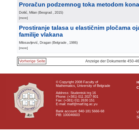
Proračun podzemnog toka metodom kona
Dotlić, Milan
(
Beograd
, 2015
)
[more]
Prostiranje talasa u elastičnim pločama o
familije vlakana
Milosavljević, Dragan
(
Belgrade
, 1986
)
[more]
Vorherige Seite
Anzeige der Dokumente 450-46
© Copyright 2008 Faculty of
Mathematics, University of Belgrade
C
Address: Studentski trg 16
Phone: (+381) 011 2027 801
Fax: (+381) 011 2630 151
E-mail: matf@matf.bg.ac.yu
Bank account: 840-181 5666-68
V
PIB: 100046603
S