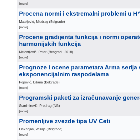
[more]
Procena normi i ekstremalni problemi u H
Mateljević, Miodrag
(
Belgrade
)
[more]
Procene gradijenta funkcija i normi operato
harmonijskih funkcija
Melentijević, Petar
(
Beograd
, 2018
)
[more]
Prognoze i ocene parametara Arma serija 
eksponencijalnim raspodelama
Popović, Biljana
(
Belgrade
)
[more]
Programski paketi za izračunavanje gener
Stanimirović, Predrag
(
Niš
)
[more]
Promenljive zvezde tipa UV Ceti
Oskanjan, Vasilije
(
Belgrade
)
[more]