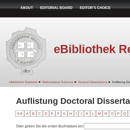
ABOUT
EDITORIAL BOARD
EDITOR'S CHOICE
eBibliothek R
➤
➤
➤
eBibliothek Startseite
Mathematical Sciences
Doctoral Dissertations
Auflistung Do
Auflistung Doctoral Disserta
0-9
A
B
C
D
E
F
G
H
I
J
K
L
M
N
O
P
Q
Oder geben Sie die ersten Buchstaben ein: