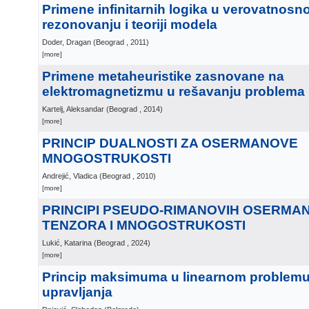
Primene infinitarnih logika u verovatnos
rezonovanju i teoriji modela
Doder, Dragan
(
Beograd
, 2011
)
[more]
Primene metaheuristike zasnovane na
elektromagnetizmu u rešavanju problema k
Kartelj, Aleksandar
(
Beograd
, 2014
)
[more]
PRINCIP DUALNOSTI ZA OSERMANOVE
MNOGOSTRUKOSTI
Andrejić, Vladica
(
Beograd
, 2010
)
[more]
PRINCIPI PSEUDO-RIMANOVIH OSERMA
TENZORA I MNOGOSTRUKOSTI
Lukić, Katarina
(
Beograd
, 2024
)
[more]
Princip maksimuma u linearnom problemu
upravljanja