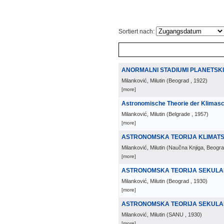
Sortiert nach:
ANORMALNI STADIUMI PLANETSK
Milanković, Milutin
(
Beograd
, 1922
)
[more]
Astronomische Theorie der Klima
Milanković, Milutin
(
Belgrade
, 1957
)
[more]
ASTRONOMSKA TEORIJA KLIMATSK
Milanković, Milutin
(
Naučna Knjiga, Beogr
[more]
ASTRONOMSKA TEORIJA SEKULAR
Milanković, Milutin
(
Beograd
, 1930
)
[more]
ASTRONOMSKA TEORIJA SEKULAR
Milanković, Milutin
(
SANU
, 1930
)
[more]