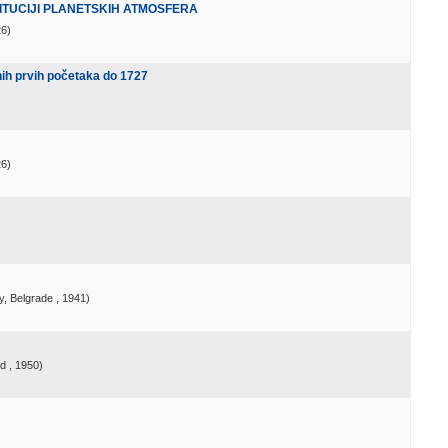
TITUCIJI PLANETSKIH ATMOSFERA
26
)
nih prvih početaka do 1727
26
)
y, Belgrade
, 1941
)
ad
, 1950
)