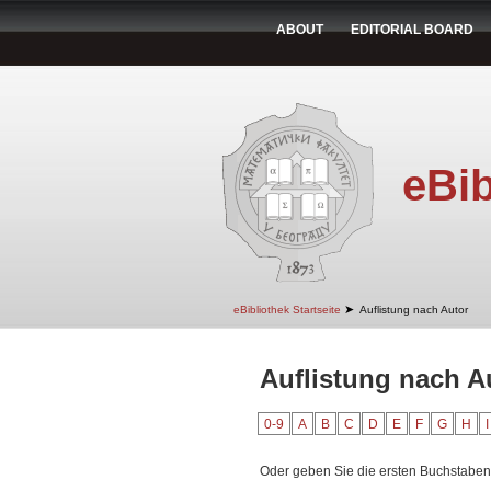
ABOUT
EDITORIAL BOARD
eBib
➤
eBibliothek Startseite
Auflistung nach Autor
Auflistung nach Au
0-9
A
B
C
D
E
F
G
H
I
Oder geben Sie die ersten Buchstaben