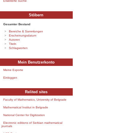
Erweiterte Suche
Stöbern
Gesamter Bestand
Bereiche & Sammlungen
Erscheinungsdatum
Autoren
Titeln
Schlagworten
Mein Benutzerkonto
Meine Exporte
Einloggen
Relited sites
Faculty of Mathematics, University of Belgrade
Mathematical Institut in Belgrade
National Center for Digitization
Electronic editions of Serbian mathematical
journals