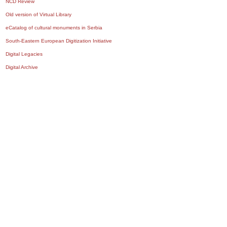
NCD Review
Old version of Virtual Library
eCatalog of cultural monuments in Serbia
South-Eastern European Digitization Initiative
Digital Legacies
Digital Archive