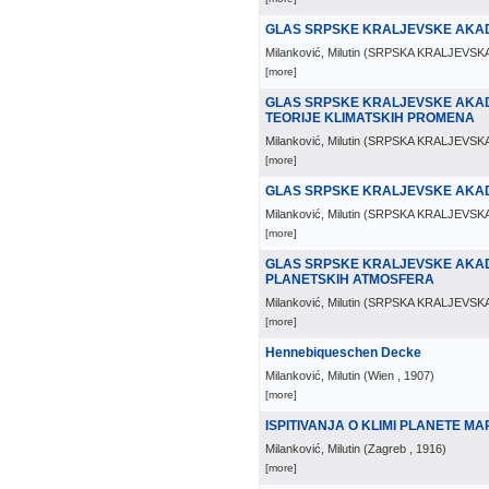
GLAS SRPSKE KRALJEVSKE AKAD
Milanković, Milutin
(
SRPSKA KRALJEVSKA
[more]
GLAS SRPSKE KRALJEVSKE AKAD
TEORIJE KLIMATSKIH PROMENA
Milanković, Milutin
(
SRPSKA KRALJEVSKA
[more]
GLAS SRPSKE KRALJEVSKE AKADE
Milanković, Milutin
(
SRPSKA KRALJEVSKA
[more]
GLAS SRPSKE KRALJEVSKE AKADEM
PLANETSKIH ATMOSFERA
Milanković, Milutin
(
SRPSKA KRALJEVSKA
[more]
Hennebiqueschen Decke
Milanković, Milutin
(
Wien
, 1907
)
[more]
ISPITIVANJA O KLIMI PLANETE M
Milanković, Milutin
(
Zagreb
, 1916
)
[more]