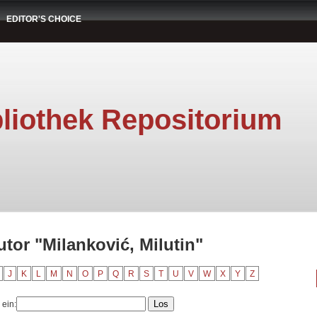
EDITOR'S CHOICE
liothek Repositorium
tor "Milanković, Milutin"
J
K
L
M
N
O
P
Q
R
S
T
U
V
W
X
Y
Z
 ein: