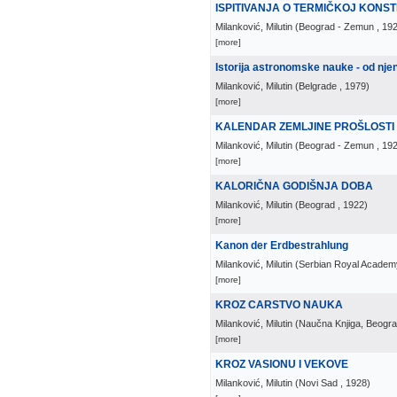
ISPITIVANJA O TERMIČKOJ KONS
Milanković, Milutin
(
Beograd - Zemun
, 19
[more]
Istorija astronomske nauke - od nje
Milanković, Milutin
(
Belgrade
, 1979
)
[more]
KALENDAR ZEMLJINE PROŠLOSTI
Milanković, Milutin
(
Beograd - Zemun
, 19
[more]
KALORIČNA GODIŠNJA DOBA
Milanković, Milutin
(
Beograd
, 1922
)
[more]
Kanon der Erdbestrahlung
Milanković, Milutin
(
Serbian Royal Academ
[more]
KROZ CARSTVO NAUKA
Milanković, Milutin
(
Naučna Knjiga, Beogr
[more]
KROZ VASIONU I VEKOVE
Milanković, Milutin
(
Novi Sad
, 1928
)