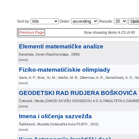
Sort by:
Order:
Results:
Previous Page
Now showing items 4-23 of 40
Elementi matematičke analize
Karamata, Jovan
(
Naučna knjiga
, 1950
)
[more]
Fiziko-matematičiskie olimpiady
Savin, A. P.; Bruk, Yu. M.; Vološin, M. B.; Zilberman, A. R.; Semečinskii, S. G.; S
[more]
GEODETSKI RAD RUDJERA BOŠKOVIĆA
Čubranić, Nikola
(
ZAVOD ZA VIŠU GEODEZIJU А G G FAКULТETA U ZAGRE
[more]
Imena i oličenja sazvežđa
Šaškinović, Mustafa
(
Izdavačka kuća PLATO
, 2011
)
[more]