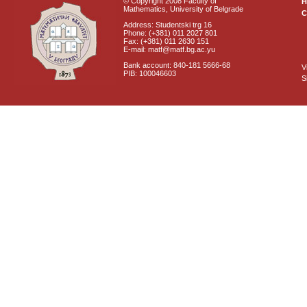
© Copyright 2008 Faculty of
Mathematics, University of Belgrade
C
Address: Studentski trg 16
Phone: (+381) 011 2027 801
Fax: (+381) 011 2630 151
E-mail: matf@matf.bg.ac.yu
Bank account: 840-181 5666-68
V
PIB: 100046603
S