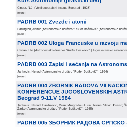
Kurs Astronomije (praktički deo)
Cinger, N.J.
(
Vonji geografski institut, Beograd
, 1928
)
[more]
PADRB 001 Zvezde i atomi
Eddington, Arthur
(
Astronomsko društvo "Ruđer Bošković" (Astronomsko društ
[more]
PADRB 002 Uloga Francuske u razvoju m
Cartan, Elie
(
Astronomsko društvo "Ruđer Bošković" (Jugoslovensko astronom
[more]
PADRB 003 Zapisi i sećanja na Astronom
Janković, Nenad
(
Astronomsko društvo "Ruđer Bošković"
, 1984
)
[more]
PADRB 004 ZВОRNIК RАDОVА VII NACI
KONFERENCUE JUGOSLOVENSКIH AST
Beograd 9-11.V 1984
Janković, Nenad; Dimitrijević, Milan; Milogradov-Turin, Jelena; Slavić, Dušan; Še
Žarko
(
Astronomsko društvo "Ruđer Bošković"
, 1985
)
[more]
PADRB 005 ЗБОРНИК РАДОВА СРПСКО 