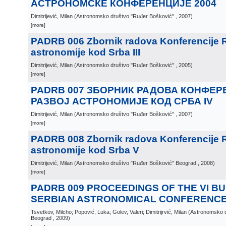
АСТРОНОМСКЕ КОНФЕРЕНЦИЈЕ 2004
Dimitrijević, Milan
(
Astronomsko društvo "Ruđer Bošković"
, 2007
)
[more]
PADRB 006 Zbornik radova Konferencije 
astronomije kod Srba III
Dimitrijević, Milan
(
Astronomsko društvo "Ruđer Bošković"
, 2005
)
[more]
PADRB 007 ЗБОРНИК РАДОВА КОНФЕР
РАЗВОЈ АСТРОНОМИЈЕ КОД СРБА IV
Dimitrijević, Milan
(
Astronomsko društvo "Ruđer Bošković"
, 2007
)
[more]
PADRB 008 Zbornik radova Konferencije 
astronomije kod Srba V
Dimitrijević, Milan
(
Astronomsko društvo "Ruđer Bošković" Beograd
, 2008
)
[more]
PADRB 009 PROCEEDINGS OF THE VI B
SERBIAN ASTRONOMICAL CONFERENC
Tsvetkov, Milcho; Popović, Luka; Golev, Valeri; Dimitrijrvić, Milan
(
Astronomsko d
Beograd
, 2009
)