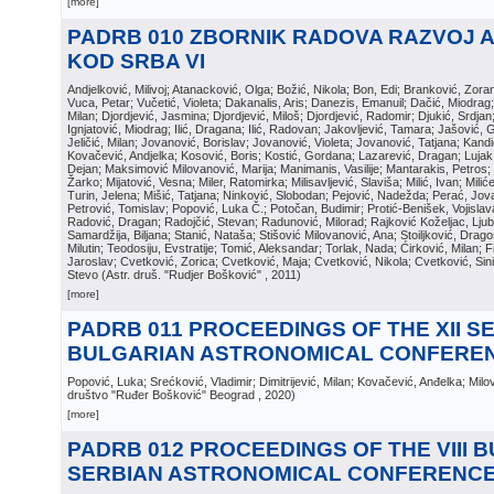
[more]
PADRB 010 ZBORNIK RADOVA RAZVOJ 
KOD SRBA VI
Andjelković, Milivoj; Atanacković, Olga; Božić, Nikola; Bon, Edi; Branković, Zor
Vuca, Petar; Vučetić, Violeta; Dakanalis, Aris; Danezis, Emanuil; Dačić, Miodrag; D
Milan; Djordjević, Jasmina; Djordjević, Miloš; Djordjević, Radomir; Djukić, Srdja
Ignjatović, Miodrag; Ilić, Dragana; Ilić, Radovan; Jakovljević, Tamara; Jašović, 
Jeličić, Milan; Jovanović, Borislav; Jovanović, Violeta; Jovanović, Tatjana; Kand
Kovačević, Andjelka; Kosović, Boris; Kostić, Gordana; Lazarević, Dragan; Luja
Dejan; Maksimović Milovanović, Marija; Manimanis, Vasilije; Mantarakis, Petros; 
Žarko; Mijatović, Vesna; Miler, Ratomirka; Milisavljević, Slaviša; Milić, Ivan; Mili
Turin, Jelena; Mišić, Tatjana; Ninković, Slobodan; Pejović, Nadežda; Perać, Jova
Petrović, Tomislav; Popović, Luka Č.; Potočan, Budimir; Protić-Benišek, Vojisla
Radović, Dragan; Radojčić, Stevan; Radunović, Milorad; Rajković Koželjac, Ljubi
Samardžija, Biljana; Stanić, Nataša; Stišović Milovanović, Ana; Stoiljković, Dragos
Milutin; Teodosiju, Evstratije; Tomić, Aleksandar; Torlak, Nada; Ćirković, Milan; Fi
Jaroslav; Cvetković, Zorica; Cvetković, Maja; Cvetković, Nikola; Cvetković, Sin
Stevo
(
Astr. druš. "Rudjer Bošković"
, 2011
)
[more]
PADRB 011 PROCEEDINGS OF THE XII S
BULGARIAN ASTRONOMICAL CONFERE
Popović, Luka; Srećković, Vladimir; Dimitrijević, Milan; Kovačević, Anđelka; Milo
društvo "Ruđer Bošković" Beograd
, 2020
)
[more]
PADRB 012 PROCEEDINGS OF THE VIII 
SERBIAN ASTRONOMICAL CONFERENC