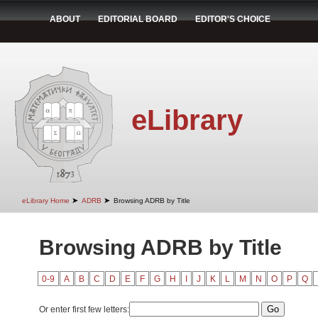
ABOUT
EDITORIAL BOARD
EDITOR'S CHOICE
eLibrary
➤
➤
eLibrary Home
ADRB
Browsing ADRB by Title
Browsing ADRB by Title
0-9
A
B
C
D
E
F
G
H
I
J
K
L
M
N
O
P
Q
Or enter first few letters: