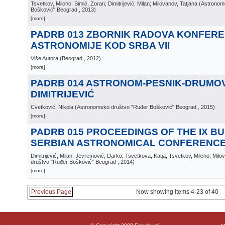
Tsvetkov, Milcho; Simić, Zoran; Dimitrijević, Milan; Milovanov, Tatjana
(
Astronom
Bošković" Beograd
, 2013
)
[more]
PADRB 013 ZBORNIK RADOVA KONFERE
ASTRONOMIJE KOD SRBA VII
Više Autora
(
Beograd
, 2012
)
[more]
PADRB 014 ASTRONOM-PESNIK-DRUMOVN
DIMITRIJEVIĆ
Cvetković, Nikola
(
Astronomsko društvo "Ruđer Bošković" Beograd
, 2015
)
[more]
PADRB 015 PROCEEDINGS OF THE IX B
SERBIAN ASTRONOMICAL CONFERENC
Dimitrijević, Milan; Jevremović, Darko; Tsvetkova, Katja; Tsvetkov, Milcho; Milo
društvo "Ruđer Bošković" Beograd
, 2014
)
[more]
Previous Page
Now showing items 4-23 of 40