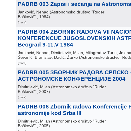
PADRB 003 Zapisi i sećanja na Astronom
Janković, Nenad
(
Astronomsko društvo "Ruđer
Bošković"
, 1984
)
[more]
PADRB 004 ZВОRNIК RАDОVА VII NACI
KONFERENCUE JUGOSLOVENSКIH AST
Beograd 9-11.V 1984
Janković, Nenad; Dimitrijević, Milan; Milogradov-Turin, Jelena
Ševarlić, Branislav; Dadić, Žarko
(
Astronomsko društvo "Ruđe
[more]
PADRB 005 ЗБОРНИК РАДОВА СРПСКО 
АСТРОНОМСКЕ КОНФЕРЕНЦИЈЕ 2004
Dimitrijević, Milan
(
Astronomsko društvo "Ruđer
Bošković"
, 2007
)
[more]
PADRB 006 Zbornik radova Konferencije 
astronomije kod Srba III
Dimitrijević, Milan
(
Astronomsko društvo "Ruđer
Bošković"
, 2005
)