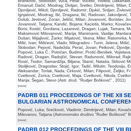
Branković, Slobodan; Vuca, Petar; Vučetić, Violeta; Dakanalis,
Emanuil; Dačić, Miodrag; Divljan, Sretko; Dimitrijević, Milan; 
Djordjević, Miloš; Djordjević, Radomir; Djukić, Srdjan; Živkov
Ignjatović, Miodrag; Ilić, Dragana; Ilić, Radovan; Jakovljević,
Golub; Jevtović, Zoran; Jeličić, Milan; Jovanović, Borislav; Jo
Jovanović, Tatjana; Kandić, Bojana; Kaciotis, Marko; Kovačevi
Boris; Kostić, Gordana; Lazarević, Dragan; Lujak, Tamara; M
Maksimović Milovanović, Marija; Manimanis, Vasilije; Mantara
Dušan; Mijajlović, Žarko; Mijatović, Vesna; Miler, Ratomirka; Mi
Milić, Ivan; Milićević, Vlado; Milogradov - Turin, Jelena; Mišić,
Slobodan; Pejović, Nadežda; Perać, Jovan; Petković, Djordje;
Popović, Luka Č.; Potočan, Budimir; Protić-Benišek, Vojislav
Radović, Dragan; Radojčić, Stevan; Radunović, Milorad; Rajko
Rosić, Tiodor; Samardžija, Biljana; Stanić, Nataša; Stišović M
Stoiljković, Dragoslav; Stojić, Igor; Tadić, Milutin; Teodosiju, E
Aleksandar; Torlak, Nada; Ćirković, Milan; Filipović, Željko; Fr
Cvetković, Zorica; Cvetković, Maja; Cvetković, Nikola; Cvetkov
Marija; Šegan, Stevo
(
Astr. druš. "Rudjer Bošković"
, 2011
)
[more]
PADRB 011 PROCEEDINGS OF THE XII S
BULGARIAN ASTRONOMICAL CONFERE
Popović, Luka; Srećković, Vladimir; Dimitrijević, Milan; Kovač
Milovanov, Tatjana
(
Astronomsko društvo "Ruđer Bošković" 
[more]
PADRB 012 PROCEEDINGS OF THE VIII 