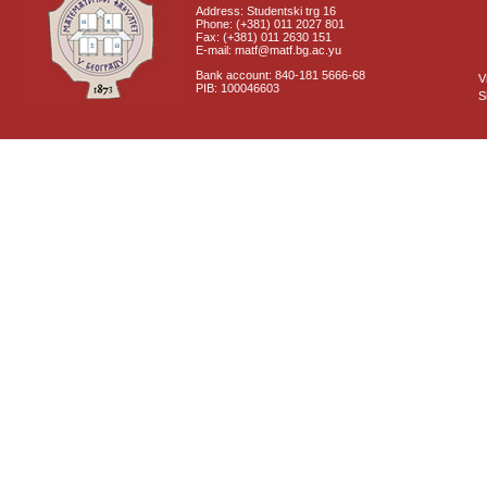
Address: Studentski trg 16
Phone: (+381) 011 2027 801
Fax: (+381) 011 2630 151
E-mail: matf@matf.bg.ac.yu
Bank account: 840-181 5666-68
V
PIB: 100046603
S