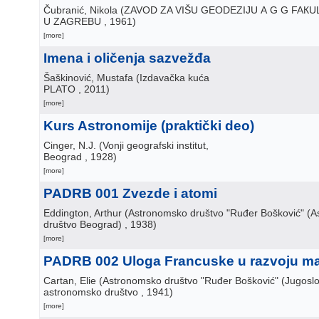
Čubranić, Nikola
(
ZAVOD ZA VIŠU GEODEZIJU А G G FAКU
U ZAGREBU
, 1961
)
[more]
Imena i oličenja sazvežđa
Šaškinović, Mustafa
(
Izdavačka kuća
PLATO
, 2011
)
[more]
Kurs Astronomije (praktički deo)
Cinger, N.J.
(
Vonji geografski institut,
Beograd
, 1928
)
[more]
PADRB 001 Zvezde i atomi
Eddington, Arthur
(
Astronomsko društvo "Ruđer Bošković" (
društvo Beograd)
, 1938
)
[more]
PADRB 002 Uloga Francuske u razvoju m
Cartan, Elie
(
Astronomsko društvo "Ruđer Bošković" (Jugosl
astronomsko društvo
, 1941
)
[more]