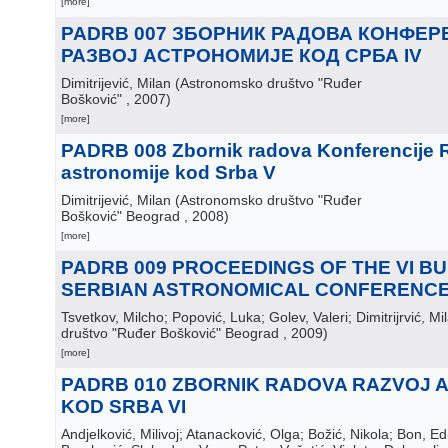
[more]
PADRB 007 ЗБОРНИК РАДОВА КОНФЕР
РАЗВОЈ АСТРОНОМИЈЕ КОД СРБА IV
Dimitrijević, Milan
(
Astronomsko društvo "Ruđer
Bošković"
, 2007
)
[more]
PADRB 008 Zbornik radova Konferencije 
astronomije kod Srba V
Dimitrijević, Milan
(
Astronomsko društvo "Ruđer
Bošković" Beograd
, 2008
)
[more]
PADRB 009 PROCEEDINGS OF THE VI B
SERBIAN ASTRONOMICAL CONFERENC
Tsvetkov, Milcho; Popović, Luka; Golev, Valeri; Dimitrijrvić, Mi
društvo "Ruđer Bošković" Beograd
, 2009
)
[more]
PADRB 010 ZBORNIK RADOVA RAZVOJ 
KOD SRBA VI
Andjelković, Milivoj; Atanacković, Olga; Božić, Nikola; Bon, Ed