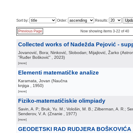
Sort by:
Order:
Results:
Previous Page
Now showing items 3-22 of 40
Collected works of Nadežda Pejović - su
Jovanović, Bora; Ninković, Slobodan; Mijajlović, Žarko
(
Astro
"Ruđer Bošković"
, 2023
)
[more]
Elementi matematičke analize
Karamata, Jovan
(
Naučna
knjiga
, 1950
)
[more]
Fiziko-matematičiskie olimpiady
Savin, A. P.; Bruk, Yu. M.; Vološin, M. B.; Zilberman, A. R.; Se
Senderov, V. A.
(
Znanie
, 1977
)
[more]
GEODETSKI RAD RUDJERA BOŠKOVIĆA