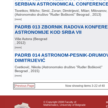
SERBIAN ASTRONOMICAL CONFERENC
Tsvetkov, Milcho; Simić, Zoran; Dimitrijević, Milan; Milovanov,
(
Astronomsko društvo "Ruđer Bošković" Beograd
, 2013
)
[more]
PADRB 013 ZBORNIK RADOVA KONFERE
ASTRONOMIJE KOD SRBA VII
Više Autora
(
Beograd
, 2012
)
[more]
PADRB 014 ASTRONOM-PESNIK-DRUMOVN
DIMITRIJEVIĆ
Cvetković, Nikola
(
Astronomsko društvo "Ruđer Bošković"
Beograd
, 2015
)
[more]
Previous Page
Now showing items 3-22 of 40
© Copyright 2008 Faculty of
Mathematics, University of Belgrade
C