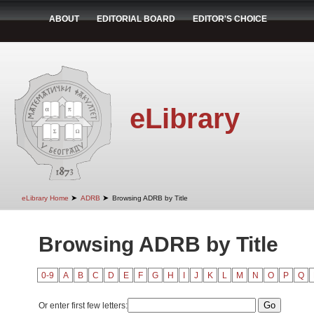
ABOUT
EDITORIAL BOARD
EDITOR'S CHOICE
eLibrary
➤
➤
eLibrary Home
ADRB
Browsing ADRB by Title
Browsing ADRB by Title
0-9
A
B
C
D
E
F
G
H
I
J
K
L
M
N
O
P
Q
Or enter first few letters: