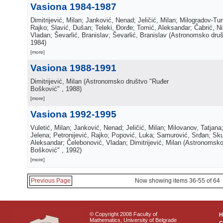
Vasiona 1984-1987
Dimitrijević, Milan; Janković, Nenad; Jeličić, Milan; Milogradov-Tur
Rajko; Slavić, Dušan; Teleki, Đorđe; Tomić, Aleksandar; Čabrić, N
Vladan; Ševarlić, Branislav; Ševarlić, Branislav
(
Astronomsko druš
1984
)
[more]
Vasiona 1988-1991
Dimitrijević, Milan
(
Astronomsko društvo "Ruđer
Bošković"
, 1988
)
[more]
Vasiona 1992-1995
Vuletić, Milan; Janković, Nenad; Jeličić, Milan; Milovanov, Tatjana
Jelena; Petronijević, Rajko; Popović, Luka; Samurović, Srđan; Sku
Aleksandar; Čelebonović, Vladan; Dimitrijević, Milan
(
Astronomsko
Bošković"
, 1992
)
[more]
Previous Page
Now showing items 36-55 of 64
© Copyright 2008 Faculty of
Mathematics, University of Belgrade