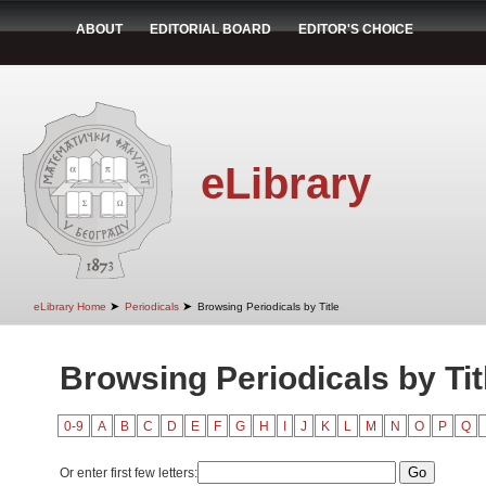
ABOUT
EDITORIAL BOARD
EDITOR'S CHOICE
eLibrary
➤
➤
eLibrary Home
Periodicals
Browsing Periodicals by Title
Browsing Periodicals by Tit
0-9
A
B
C
D
E
F
G
H
I
J
K
L
M
N
O
P
Q
Or enter first few letters: