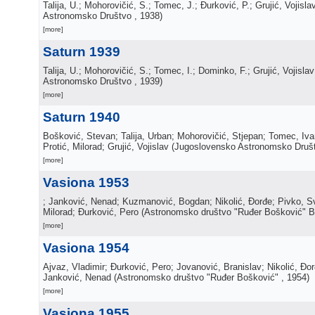
Talija, U.; Mohorovičić, S.; Tomec, J.; Đurković, P.; Grujić, Vojisla
Astronomsko Društvo
, 1938
)
[more]
Saturn 1939
Talija, U.; Mohorovičić, S.; Tomec, I.; Dominko, F.; Grujić, Vojislav
Astronomsko Društvo
, 1939
)
[more]
Saturn 1940
Bošković, Stevan; Talija, Urban; Mohorovičić, Stjepan; Tomec, Iv
Protić, Milorad; Grujić, Vojislav
(
Jugoslovensko Astronomsko Druš
[more]
Vasiona 1953
; Janković, Nenad; Kuzmanović, Bogdan; Nikolić, Đorđe; Pivko, Sv
Milorad; Đurković, Pero
(
Astronomsko društvo "Ruđer Bošković" 
[more]
Vasiona 1954
Ajvaz, Vladimir; Đurković, Pero; Jovanović, Branislav; Nikolić, Đor
Janković, Nenad
(
Astronomsko društvo "Ruđer Bošković"
, 1954
)
[more]
Vasiona 1955