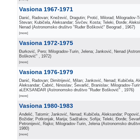
Vasiona 1967-1971
Danić, Radovan; Knežević, Dragutin; Protić, Milorad; Milogradov-Tu
Stevan; Kubičela, Aleksandar; Sivčev, Kosta; Teleki, Đorđe; Aleks
Nenad
(
Astronomsko društvo "Ruđer Bošković" Beograd
, 1967
)
[more]
Vasiona 1972-1975
Đurković, Pero; Milogradov-Turin, Jelena; Janković, Nenad
(
Astro
Bošković"
, 1972
)
[more]
Vasiona 1976-1979
Danić, Radovan; Dimitrijević, Milan; Janković, Nenad; Kubičela, A
Aleksandar; Čabrić, Ninoslav; Ševarlić, Branislav; Milogradov-Turi
aLEKSANDAR
(
Astronomsko društvo "Ruđer Bošković"
, 1976
)
[more]
Vasiona 1980-1983
Anđelić, Tatomir; Janković, Nenad; Kubičela, Aleksandar; Popović
Božidar; Potkonjak, Marija; Sadžakov, Sofija; Teleki, Đorđe; Ševarl
Petronijević, Rajko; Milogradov-Turin, Jelena
(
Astronomsko društv
1980
)
[more]