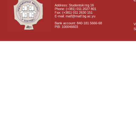
C
Address: Studentski trg 16
Phone: (+381) 011 2027 801
Fax: (+381) 011 2630 151
E-mail: matf@matf.bg.ac.yu
Bank account: 840-181 5666-68
V
PIB: 100046603
S