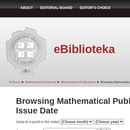
ABOUT
EDITORIAL BOARD
EDITOR'S CHOICE
eBiblioteka
➤
➤
➤
Početna
Mathematical Sciences
Mathematical Publications
Browsing Mathematica
Browsing Mathematical Publ
Issue Date
Jump to a point in the index: