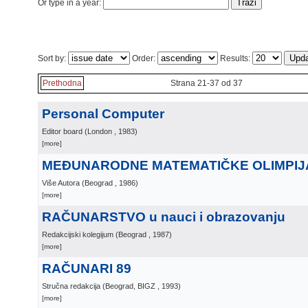
Or type in a year:
Sort by:
Order:
Results:
Prethodna
Strana 21-37 od 37
Personal Computer
Editor board
(
London
, 1983
)
[more]
MEĐUNARODNE MATEMATIČKE OLIMPIJ
Više Autora
(
Beograd
, 1986
)
[more]
RAČUNARSTVO u nauci i obrazovanju
Redakcijski kolegijum
(
Beograd
, 1987
)
[more]
RAČUNARI 89
Stručna redakcija
(
Beograd, BIGZ
, 1993
)
[more]