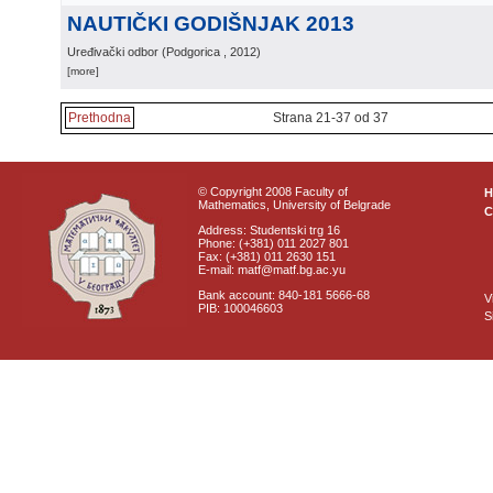
NAUTIČKI GODIŠNJAK 2013
Uređivački odbor
(
Podgorica
, 2012
)
[more]
Prethodna
Strana 21-37 od 37
© Copyright 2008 Faculty of
Mathematics, University of Belgrade
C
Address: Studentski trg 16
Phone: (+381) 011 2027 801
Fax: (+381) 011 2630 151
E-mail: matf@matf.bg.ac.yu
Bank account: 840-181 5666-68
V
PIB: 100046603
S