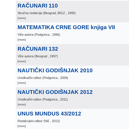
RAČUNARI 110
Stručna redakcija
(
Beograd, BIGZ
, 1995
)
[more]
MATEMATIKA CRNE GORE knjiga VII
Više autora
(
Podgorica
, 1996
)
[more]
RAČUNARI 132
Više autora
(
Beograd
, 1997
)
[more]
NAUTIČKI GODIŠNJAK 2010
Uređivački odbor
(
Podgorica
, 2009
)
[more]
NAUTIČKI GODIŠNJAK 2012
Uređivački odbor
(
Podgorica
, 2011
)
[more]
UNUS MUNDUS 43/2012
Redakcijski odbor
(
Niš
, 2012
)
[more]