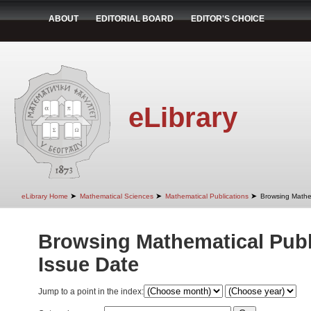
ABOUT
EDITORIAL BOARD
EDITOR'S CHOICE
eLibrary
➤
➤
➤
eLibrary Home
Mathematical Sciences
Mathematical Publications
Browsing Mathem
Browsing Mathematical Publ
Issue Date
Jump to a point in the index: