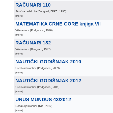
RAČUNARI 110
Stručna redakcija
(
Beograd, BIGZ
, 1995
)
[more]
MATEMATIKA CRNE GORE knjiga VII
Više autora
(
Podgorica
, 1996
)
[more]
RAČUNARI 132
Više autora
(
Beograd
, 1997
)
[more]
NAUTIČKI GODIŠNJAK 2010
Uređivački odbor
(
Podgorica
, 2009
)
[more]
NAUTIČKI GODIŠNJAK 2012
Uređivački odbor
(
Podgorica
, 2011
)
[more]
UNUS MUNDUS 43/2012
Redakcijski odbor
(
Niš
, 2012
)
[more]