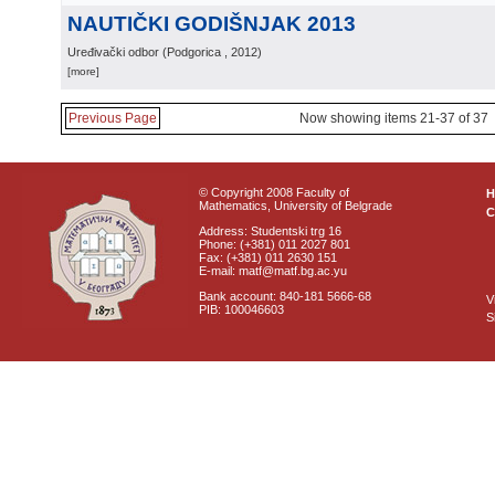
NAUTIČKI GODIŠNJAK 2013
Uređivački odbor
(
Podgorica
, 2012
)
[more]
Previous Page
Now showing items 21-37 of 37
© Copyright 2008 Faculty of
Mathematics, University of Belgrade
C
Address: Studentski trg 16
Phone: (+381) 011 2027 801
Fax: (+381) 011 2630 151
E-mail: matf@matf.bg.ac.yu
Bank account: 840-181 5666-68
V
PIB: 100046603
S