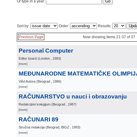
Or type in a year:
Sort by:
Order:
Results:
Previous Page
Now showing items 21-37 of 37
Personal Computer
Editor board
(
London
, 1983
)
[more]
MEĐUNARODNE MATEMATIČKE OLIMPIJ
Više Autora
(
Beograd
, 1986
)
[more]
RAČUNARSTVO u nauci i obrazovanju
Redakcijski kolegijum
(
Beograd
, 1987
)
[more]
RAČUNARI 89
Stručna redakcija
(
Beograd, BIGZ
, 1993
)
[more]