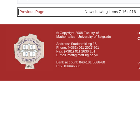
Previous Page
Now showing items 7-16 of 16
© Copyright 2008 Faculty of
Mathematics, University of Belgrade
C
Address: Studentski trg 16
Phone: (+381) 011 2027 801
Fax: (+381) 011 2630 151
E-mail: matf@matf.bg.ac.yu
Bank account: 840-181 5666-68
V
PIB: 100046603
S