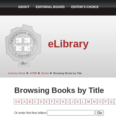
ABOUT
EDITORIAL BOARD
EDITOR'S CHOICE
eLibrary
➤
➤
➤
eLibrary Home
ADRB
Books
Browsing Books by Title
Browsing Books by Title
0-9
A
B
C
D
E
F
G
H
I
J
K
L
M
N
O
P
Q
Or enter first few letters: