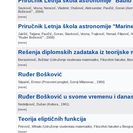
Priručnik Letnja škola astronomije "Babib
Savković, Vesna; Nenezić, Vladimir; Otašević, Aleksandar; Pavičić, Goran
(
Ast
Bošković"
, 2004
)
[more]
Priručnik Letnja škola astronomije "Marin
Jakšić, Tatjana; Pavičić, Goran; Slavković, Vesna; Trajković, Nenad; Filipović,
"Ruđer Bošković"
, 2008
)
[more]
Rešenja diplomskih zadataka iz teorijske
Đerasimović, Božidar
(
Udruženje studenata matematike, Filozofski fakultet, Be
[more]
Ruđer Bošković
Stipanić, Ernest
(
Prosvetni pregled, Gornji Milanovac
, 1984
)
[more]
Ruđer Bošković u svome vremenu i dana
Nedeljković, Dušan
(
Kultura
, 1961
)
[more]
Teorija eliptičnih funkcija
Petrović, Mihailo
(
Udruženje studentata matematike, Filozofski fakultet u Beogr
[more]