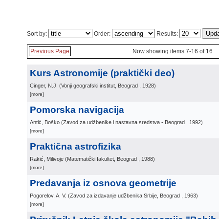
Sort by:
Order:
Results:
Previous Page
Now showing items 7-16 of 16
Kurs Astronomije (praktički deo)
Cinger, N.J.
(
Vonji geografski institut, Beograd
, 1928
)
[more]
Pomorska navigacija
Antić, Boško
(
Zavod za udžbenike i nastavna sredstva - Beograd
, 1992
)
[more]
Praktična astrofizika
Rakić, Milivoje
(
Matematički fakultet, Beograd
, 1988
)
[more]
Predavanja iz osnova geometrije
Pogorelov, A. V.
(
Zavod za izdavanje udžbenika Srbije, Beograd
, 1963
)
[more]