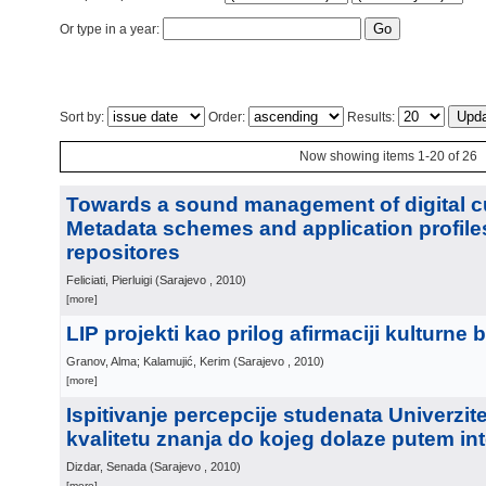
Or type in a year:
Sort by:
Order:
Results:
Now showing items 1-20 of 26
Towards a sound management of digital cu
Metadata schemes and application profiles 
repositores
Feliciati, Pierluigi
(
Sarajevo
, 2010
)
[more]
LIP projekti kao prilog afirmaciji kulturne 
Granov, Alma; Kalamujić, Kerim
(
Sarajevo
, 2010
)
[more]
Ispitivanje percepcije studenata Univerzit
kvalitetu znanja do kojeg dolaze putem in
Dizdar, Senada
(
Sarajevo
, 2010
)
[more]