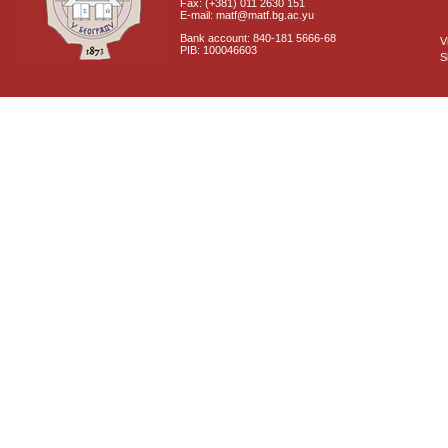
Fax: (+381) 011 2630 151
E-mail: matf@matf.bg.ac.yu
Bank account: 840-181 5666-68
V
PIB: 100046603
S