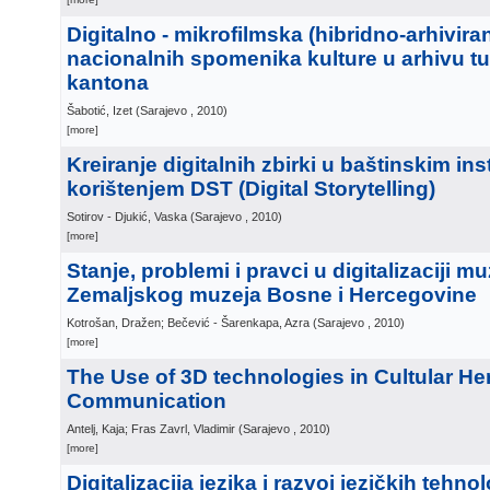
Digitalno - mikrofilmska (hibridno-arhiviran
nacionalnih spomenika kulture u arhivu t
kantona
Šabotić, Izet
(
Sarajevo
, 2010
)
[more]
Kreiranje digitalnih zbirki u baštinskim ins
korištenjem DST (Digital Storytelling)
Sotirov - Djukić, Vaska
(
Sarajevo
, 2010
)
[more]
Stanje, problemi i pravci u digitalizaciji m
Zemaljskog muzeja Bosne i Hercegovine
Kotrošan, Dražen; Bečević - Šarenkapa, Azra
(
Sarajevo
, 2010
)
[more]
The Use of 3D technologies in Cultular He
Communication
Antelj, Kaja; Fras Zavrl, Vladimir
(
Sarajevo
, 2010
)
[more]
Digitalizacija jezika i razvoj jezičkih tehnol