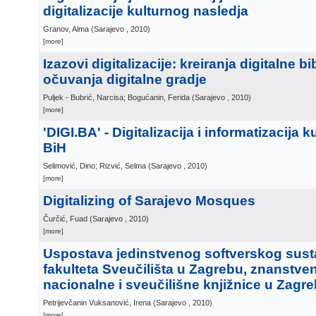
digitalizacije kulturnog nasledja
Granov, Alma
(
Sarajevo
, 2010
)
[more]
Izazovi digitalizacije: kreiranja digitalne bi
očuvanja digitalne gradje
Puljek - Bubrić, Narcisa; Bogućanin, Ferida
(
Sarajevo
, 2010
)
[more]
'DIGI.BA' - Digitalizacija i informatizacija 
BiH
Selimović, Dino; Rizvić, Selma
(
Sarajevo
, 2010
)
[more]
Digitalizing of Sarajevo Mosques
Čurčić, Fuad
(
Sarajevo
, 2010
)
[more]
Uspostava jedinstvenog softverskog sust
fakulteta Sveučilišta u Zagrebu, znanstveni
nacionalne i sveučilišne knjižnice u Zagr
Petrijevčanin Vuksanović, Irena
(
Sarajevo
, 2010
)
[more]