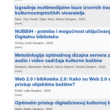
Izgradnja multimedijalne baze izvornih trad
kulturnoumjetničkih stvaratelja
Marić, Toni; Ostojić, Željko; Marić, Marina
(
Sarajevo
, 2010
)
[more]
NUBBiH - potreba i mogućnost uključivan
Digitalnu biblioteku
Ovčina, Ismet
(
Sarajevo
, 2010
)
[more]
Metodologija optimalnog dizajna servera 
audio i video sadržaja kulturne baštine
Mastilović, Aleksandar; Behilović, Narcis; Begović, Pamela
(
Sarajevo
, 2010
)
[more]
Web 2.0 i biblioteka 2.0: Kako su Web 2.0 al
pristup objektima baštine?
Kodrić, Lejla
(
Sarajevo
, 2010
)
[more]
Optimalni pristup digitaliziranoj kulturnoj 
Mašić, Nedim
(
Sarajevo
, 2010
)