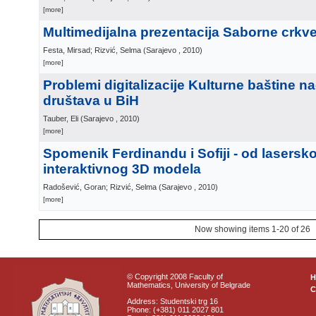
[more]
Multimedijalna prezentacija Saborne crkv
Festa, Mirsad; Rizvić, Selma
(
Sarajevo
, 2010
)
[more]
Problemi digitalizacije Kulturne baštine n
društava u BiH
Tauber, Eli
(
Sarajevo
, 2010
)
[more]
Spomenik Ferdinandu i Sofiji - od lasers
interaktivnog 3D modela
Radošević, Goran; Rizvić, Selma
(
Sarajevo
, 2010
)
[more]
Now showing items 1-20 of 26
© Copyright 2008 Faculty of
Mathematics, University of Belgrade
C
Address: Studentski trg 16
Phone: (+381) 011 2027 801