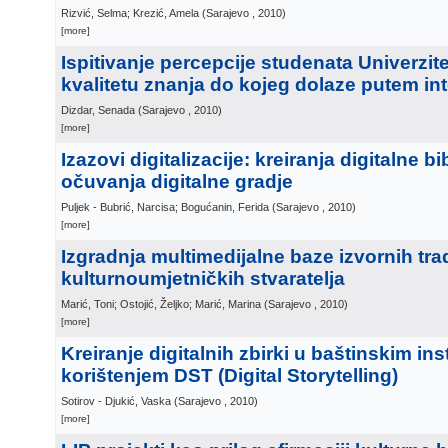
Rizvić, Selma; Krezić, Amela
(
Sarajevo
, 2010
)
[more]
Ispitivanje percepcije studenata Univerzit
kvalitetu znanja do kojeg dolaze putem in
Dizdar, Senada
(
Sarajevo
, 2010
)
[more]
Izazovi digitalizacije: kreiranja digitalne bi
očuvanja digitalne gradje
Puljek - Bubrić, Narcisa; Bogućanin, Ferida
(
Sarajevo
, 2010
)
[more]
Izgradnja multimedijalne baze izvornih trad
kulturnoumjetničkih stvaratelja
Marić, Toni; Ostojić, Željko; Marić, Marina
(
Sarajevo
, 2010
)
[more]
Kreiranje digitalnih zbirki u baštinskim ins
korištenjem DST (Digital Storytelling)
Sotirov - Djukić, Vaska
(
Sarajevo
, 2010
)
[more]