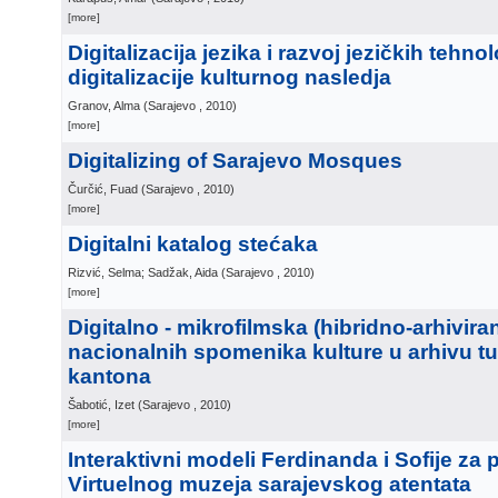
[more]
Digitalizacija jezika i razvoj jezičkih tehnol
digitalizacije kulturnog nasledja
Granov, Alma
(
Sarajevo
, 2010
)
[more]
Digitalizing of Sarajevo Mosques
Čurčić, Fuad
(
Sarajevo
, 2010
)
[more]
Digitalni katalog stećaka
Rizvić, Selma; Sadžak, Aida
(
Sarajevo
, 2010
)
[more]
Digitalno - mikrofilmska (hibridno-arhiviran
nacionalnih spomenika kulture u arhivu t
kantona
Šabotić, Izet
(
Sarajevo
, 2010
)
[more]
Interaktivni modeli Ferdinanda i Sofije za 
Virtuelnog muzeja sarajevskog atentata