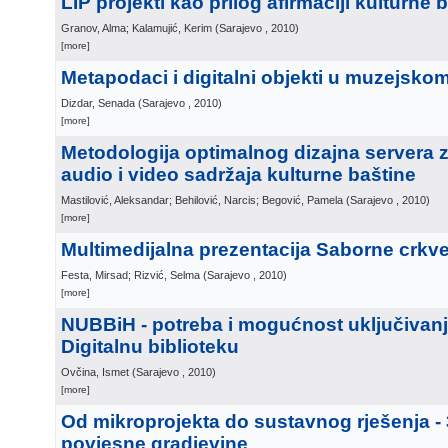
LIP projekti kao prilog afirmaciji kulturne 
Granov, Alma; Kalamujić, Kerim
(
Sarajevo
, 2010
)
[more]
Metapodaci i digitalni objekti u muzejsko
Dizdar, Senada
(
Sarajevo
, 2010
)
[more]
Metodologija optimalnog dizajna servera 
audio i video sadržaja kulturne baštine
Mastilović, Aleksandar; Behilović, Narcis; Begović, Pamela
(
Sarajevo
, 2010
)
[more]
Multimedijalna prezentacija Saborne crkv
Festa, Mirsad; Rizvić, Selma
(
Sarajevo
, 2010
)
[more]
NUBBiH - potreba i mogućnost uključivan
Digitalnu biblioteku
Ovčina, Ismet
(
Sarajevo
, 2010
)
[more]
Od mikroprojekta do sustavnog rješenja -
povjesne gradjevine