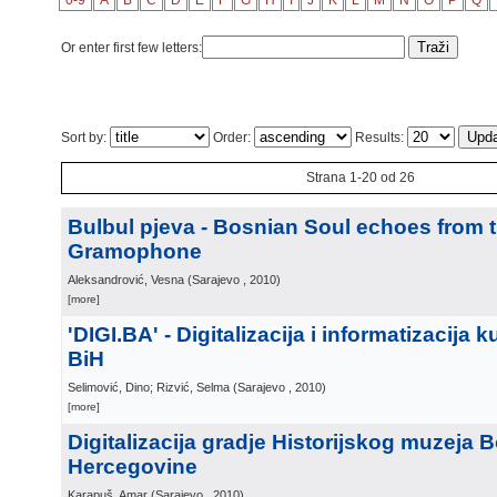
0-9
A
B
C
D
E
F
G
H
I
J
K
L
M
N
O
P
Q
Or enter first few letters:
Sort by:
Order:
Results:
Strana 1-20 od 26
Bulbul pjeva - Bosnian Soul echoes from 
Gramophone
Aleksandrović, Vesna
(
Sarajevo
, 2010
)
[more]
'DIGI.BA' - Digitalizacija i informatizacija 
BiH
Selimović, Dino; Rizvić, Selma
(
Sarajevo
, 2010
)
[more]
Digitalizacija gradje Historijskog muzeja B
Hercegovine
Karapuš, Amar
(
Sarajevo
, 2010
)