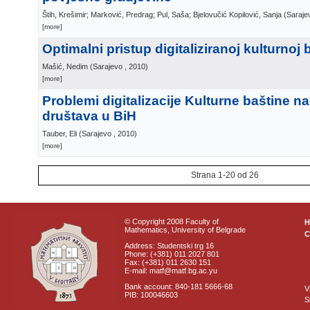
Štih, Krešimir; Marković, Predrag; Pul, Saša; Bjelovučić Kopilović, Sanja
(
Saraje
[more]
Optimalni pristup digitaliziranoj kulturnoj 
Mašić, Nedim
(
Sarajevo
, 2010
)
[more]
Problemi digitalizacije Kulturne baštine n
društava u BiH
Tauber, Eli
(
Sarajevo
, 2010
)
[more]
Strana 1-20 od 26
© Copyright 2008 Faculty of
Mathematics, University of Belgrade
C
Address: Studentski trg 16
Phone: (+381) 011 2027 801
Fax: (+381) 011 2630 151
E-mail: matf@matf.bg.ac.yu
Bank account: 840-181 5666-68
V
PIB: 100046603
S