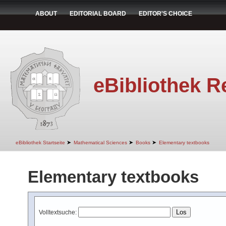
ABOUT
EDITORIAL BOARD
EDITOR'S CHOICE
eBibliothek R
➤
➤
➤
eBibliothek Startseite
Mathematical Sciences
Books
Elementary textbooks
Elementary textbooks
Volltextsuche: