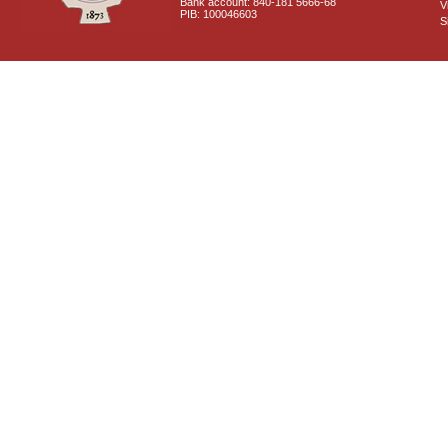
Bank account: 840-181 5666-68
V
PIB: 100046603
S