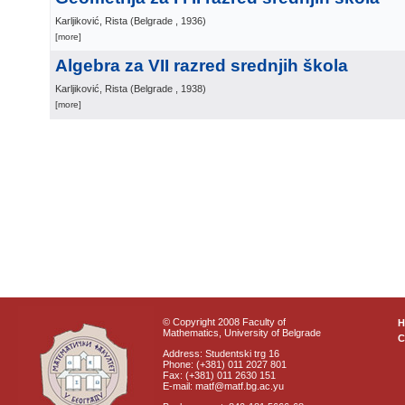
Karljiković, Rista
(
Belgrade
, 1936
)
[more]
Algebra za VII razred srednjih škola
Karljiković, Rista
(
Belgrade
, 1938
)
[more]
© Copyright 2008 Faculty of
Mathematics, University of Belgrade
C
Address: Studentski trg 16
Phone: (+381) 011 2027 801
Fax: (+381) 011 2630 151
E-mail: matf@matf.bg.ac.yu