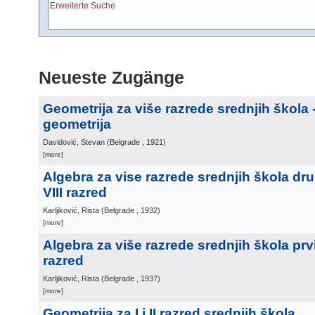
Erweiterte Suche
Neueste Zugänge
Geometrija za više razrede srednjih škola -
geometrija
Davidović, Stevan
(
Belgrade
, 1921
)
[more]
Algebra za vise razrede srednjih škola drug
VIII razred
Karljiković, Rista
(
Belgrade
, 1932
)
[more]
Algebra za više razrede srednjih škola prvi
razred
Karljiković, Rista
(
Belgrade
, 1937
)
[more]
Geometrija za I i II razred srednjih škola