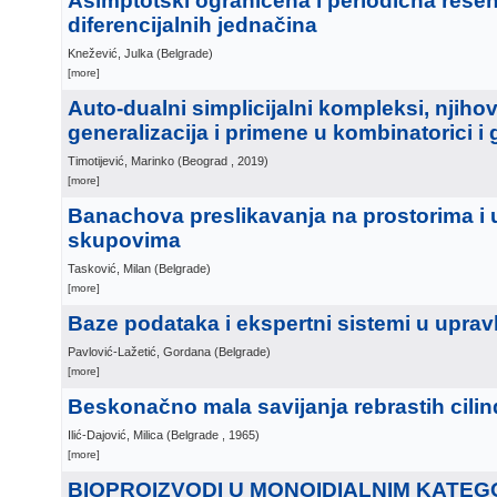
Asimptotski ograničena i periodična rešen
diferencijalnih jednačina
Knežević, Julka
(
Belgrade
)
[more]
Auto-dualni simplicijalni kompleksi, njiho
generalizacija i primene u kombinatorici i 
Timotijević, Marinko
(
Beograd
, 2019
)
[more]
Banachova preslikavanja na prostorima i
skupovima
Tasković, Milan
(
Belgrade
)
[more]
Baze podataka i ekspertni sistemi u uprav
Pavlović-Lažetić, Gordana
(
Belgrade
)
[more]
Beskonačno mala savijanja rebrastih cilin
Ilić-Dajović, Milica
(
Belgrade
, 1965
)
[more]
BIOPROIZVODI U MONOIDIALNIM KATEG