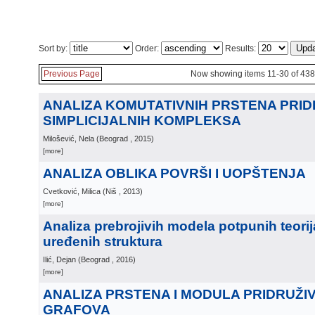
Sort by:
Order:
Results:
Previous Page
Now showing items 11-30 of 438
ANALIZA KOMUTATIVNIH PRSTENA PRI
SIMPLICIJALNIH KOMPLEKSA
Milošević, Nela
(
Beograd
, 2015
)
[more]
ANALIZA OBLIKA POVRŠI I UOPŠTENJA
Cvetković, Milica
(
Niš
, 2013
)
[more]
Analiza prebrojivih modela potpunih teorij
uređenih struktura
Ilić, Dejan
(
Beograd
, 2016
)
[more]
ANALIZA PRSTENA I MODULA PRIDRUŽI
GRAFOVA