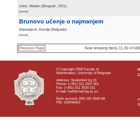
Zekić, Mladen
(
Beograd
, 2021
)
[more]
Brunovo učenje o najmanjem
Atanasijević, Ksenija
(
Belgrade
)
[more]
Previous Page
Now showing items 11-30 of 438
© Copyright 2008 Faculty of
Mathematics, University of Belgrade
C
Address: Studentski trg 16
Phone: (+381) 011 2027 801
Fax: (+381) 011 2630 151
E-mail: matf@matf.bg.ac.yu
Bank account: 840-181 5666-68
V
PIB: 100046603
S