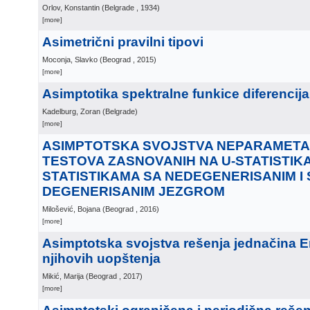
Orlov, Konstantin
(
Belgrade
, 1934
)
[more]
Asimetrični pravilni tipovi
Moconja, Slavko
(
Beograd
, 2015
)
[more]
Asimptotika spektralne funkice diferencija
Kadelburg, Zoran
(
Belgrade
)
[more]
ASIMPTOTSKA SVOJSTVA NEPARAMETA
TESTOVA ZASNOVANIH NA U-STATISTIKAM
STATISTIKAMA SA NEDEGENERISANIM I
DEGENERISANIM JEZGROM
Milošević, Bojana
(
Beograd
, 2016
)
[more]
Asimptotska svojstva rešenja jednačina E
njihovih uopštenja
Mikić, Marija
(
Beograd
, 2017
)
[more]