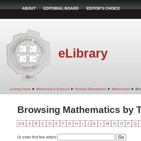
ABOUT
EDITORIAL BOARD
EDITOR'S CHOICE
eLibrary
➤
➤
➤
➤
eLibrary Home
Mathematical Sciences
Doctoral Dissertations
Mathematics
Bro
Browsing Mathematics by Ti
0-9
A
B
C
D
E
F
G
H
I
J
K
L
M
N
O
P
Q
Or enter first few letters: