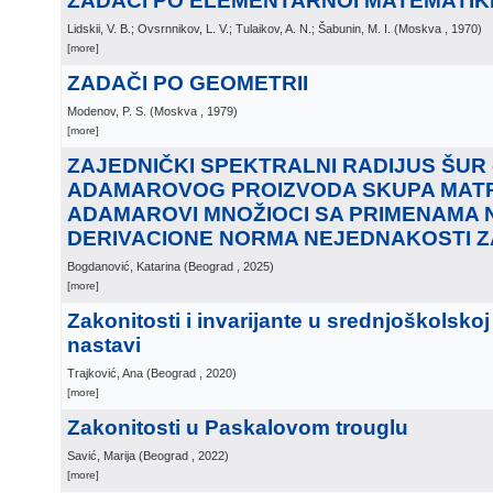
ZADAČI PO ELEMENTARNOI MATEMATIK
Lidskii, V. B.; Ovsrnnikov, L. V.; Tulaikov, A. N.; Šabunin, M. I.
(
Moskva
, 1970
)
[more]
ZADAČI PO GEOMETRII
Modenov, P. S.
(
Moskva
, 1979
)
[more]
ZAJEDNIČKI SPEKTRALNI RADIJUS ŠUR 
ADAMAROVOG PROIZVODA SKUPA MATRI
ADAMAROVI MNOŽIOCI SA PRIMENAMA 
DERIVACIONE NORMA NEJEDNAKOSTI 
Bogdanović, Katarina
(
Beograd
, 2025
)
[more]
Zakonitosti i invarijante u srednjoškolsko
nastavi
Trajković, Ana
(
Beograd
, 2020
)
[more]
Zakonitosti u Paskalovom trouglu
Savić, Marija
(
Beograd
, 2022
)
[more]