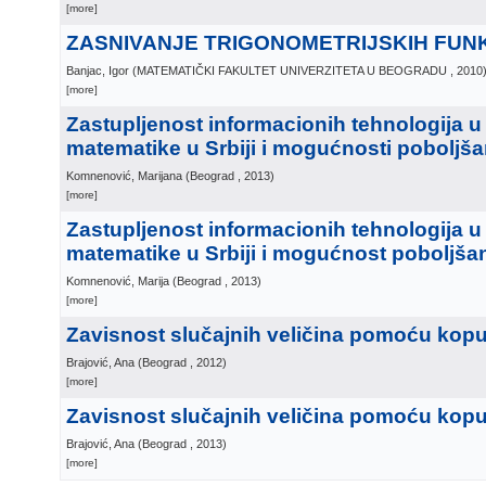
[more]
ZASNIVANJE TRIGONOMETRIJSKIH FUN
Banjac, Igor
(
MATEMATIČKI FAKULTET UNIVERZITETA U BEOGRADU
, 2010
[more]
Zastupljenost informacionih tehnologija u
matematike u Srbiji i mogućnosti poboljša
Komnenović, Marijana
(
Beograd
, 2013
)
[more]
Zastupljenost informacionih tehnologija u
matematike u Srbiji i mogućnost poboljša
Komnenović, Marija
(
Beograd
, 2013
)
[more]
Zavisnost slučajnih veličina pomoću kopu
Brajović, Ana
(
Beograd
, 2012
)
[more]
Zavisnost slučajnih veličina pomoću kopu
Brajović, Ana
(
Beograd
, 2013
)
[more]