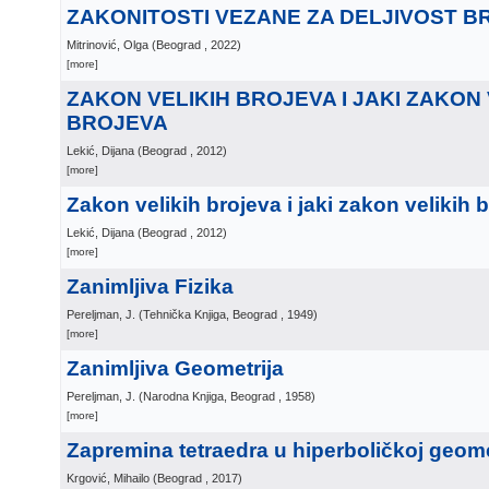
ZAKONITOSTI VEZANE ZA DELJIVOST B
Mitrinović, Olga
(
Beograd
, 2022
)
[more]
ZAKON VELIKIH BROJEVA I JAKI ZAKON 
BROJEVA
Lekić, Dijana
(
Beograd
, 2012
)
[more]
Zakon velikih brojeva i jaki zakon velikih 
Lekić, Dijana
(
Beograd
, 2012
)
[more]
Zanimljiva Fizika
Pereljman, J.
(
Tehnička Knjiga, Beograd
, 1949
)
[more]
Zanimljiva Geometrija
Pereljman, J.
(
Narodna Knjiga, Beograd
, 1958
)
[more]
Zapremina tetraedra u hiperboličkoj geomet
Krgović, Mihailo
(
Beograd
, 2017
)