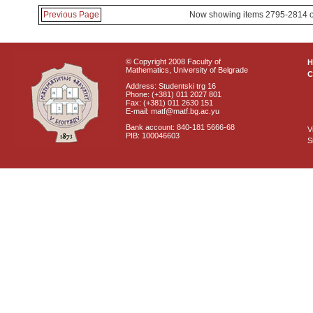
Previous Page
Now showing items 2795-2814 o
© Copyright 2008 Faculty of
Mathematics, University of Belgrade
C
Address: Studentski trg 16
Phone: (+381) 011 2027 801
Fax: (+381) 011 2630 151
E-mail: matf@matf.bg.ac.yu
Bank account: 840-181 5666-68
V
PIB: 100046603
S