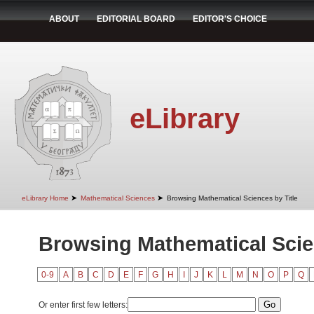
ABOUT
EDITORIAL BOARD
EDITOR'S CHOICE
eLibrary
➤
➤
eLibrary Home
Mathematical Sciences
Browsing Mathematical Sciences by Title
Browsing Mathematical Scien
0-9
A
B
C
D
E
F
G
H
I
J
K
L
M
N
O
P
Q
Or enter first few letters: