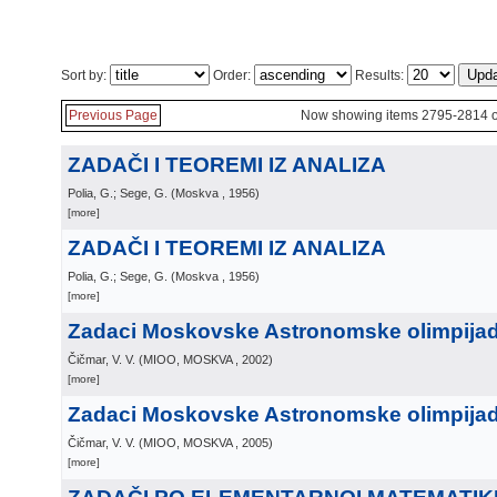
Sort by:
Order:
Results:
Previous Page
Now showing items 2795-2814 o
ZADAČI I TEOREMI IZ ANALIZA
Polia, G.; Sege, G.
(
Moskva
, 1956
)
[more]
ZADAČI I TEOREMI IZ ANALIZA
Polia, G.; Sege, G.
(
Moskva
, 1956
)
[more]
Zadaci Moskovske Astronomske olimpijad
Čičmar, V. V.
(
MIOO, MOSKVA
, 2002
)
[more]
Zadaci Moskovske Astronomske olimpijad
Čičmar, V. V.
(
MIOO, MOSKVA
, 2005
)
[more]