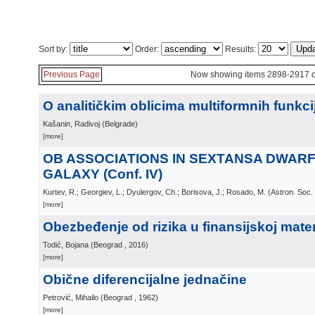
Sort by:
Order:
Results:
Previous Page
Now showing items 2898-2917 o
O analitičkim oblicima multiformnih funkci
Kašanin, Radivoj
(
Belgrade
)
[more]
OB ASSOCIATIONS IN SEXTANSA DWAR
GALAXY (Conf. IV)
Kurtev, R.; Georgiev, L.; Dyulergov, Ch.; Borisova, J.; Rosado, M.
(
Astron. Soc.
[more]
Obezbeđenje od rizika u finansijskoj mate
Todić, Bojana
(
Beograd
, 2016
)
[more]
Obične diferencijalne jednačine
Petrović, Mihailo
(
Beograd
, 1962
)
[more]