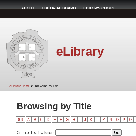
ABOUT
EDITORIAL BOARD
EDITOR'S CHOICE
eLibrary
➤
eLibrary Home
Browsing by Title
Browsing by Title
0-9
A
B
C
D
E
F
G
H
I
J
K
L
M
N
O
P
Q
Or enter first few letters: