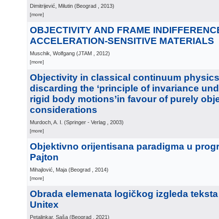
Dimitrijević, Milutin
(
Beograd
, 2013
)
[more]
OBJECTIVITY AND FRAME INDIFFERENC
ACCELERATION-SENSITIVE MATERIALS
Muschik, Wolfgang
(
JTAM
, 2012
)
[more]
Objectivity in classical continuum physics:
discarding the ‘principle of invariance u
rigid body motions’in favour of purely obj
considerations
Murdoch, A. I.
(
Springer - Verlag
, 2003
)
[more]
Objektivno orijentisana paradigma u pro
Pajton
Mihajlović, Maja
(
Beograd
, 2014
)
[more]
Obrada elemenata logičkog izgleda tekst
Unitex
Petalinkar, Saša
(
Beograd
, 2021
)