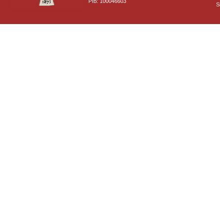
PIB: 100046603
S