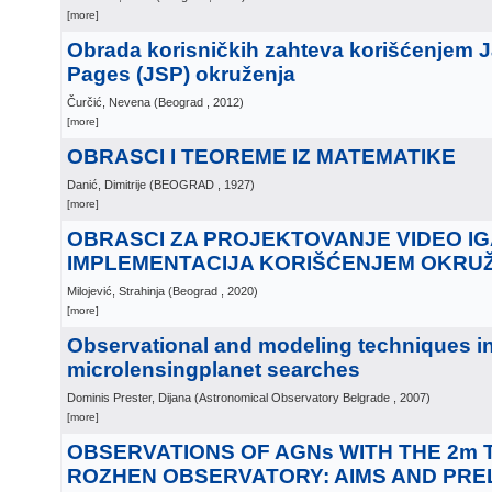
[more]
Obrada korisničkih zahteva korišćenjem 
Pages (JSP) okruženja
Čurčić, Nevena
(
Beograd
, 2012
)
[more]
OBRASCI I TEOREME IZ MATEMATIKE
Danić, Dimitrije
(
BEOGRAD
, 1927
)
[more]
OBRASCI ZA PROJEKTOVANJE VIDEO IG
IMPLEMENTACIJA KORIŠĆENJEM OKRUŽ
Milojević, Strahinja
(
Beograd
, 2020
)
[more]
Observational and modeling techniques i
microlensingplanet searches
Dominis Prester, Dijana
(
Astronomical Observatory Belgrade
, 2007
)
[more]
OBSERVATIONS OF AGNs WITH THE 2m
ROZHEN OBSERVATORY: AIMS AND PRE