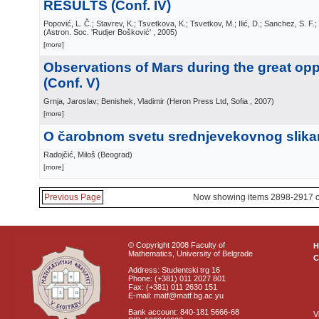
RESULTS (Conf. IV)
Popović, L. Č.; Stavrev, K.; Tsvetkova, K.; Tsvetkov, M.; Ilić, D.; Sanchez, S. F.;
(
Astron. Soc. 'Rudjer Bošković'
, 2005
)
[more]
Observations of Mars during the great opp
(Conf. V)
Grnja, Jaroslav; Benishek, Vladimir
(
Heron Press Ltd, Sofia
, 2007
)
[more]
O čarobnom svetu srednjevekovnog slika
Radojčić, Miloš
(
Beograd
)
[more]
Previous Page
Now showing items 2898-2917 o
© Copyright 2008 Faculty of
Mathematics, University of Belgrade
C
Address: Studentski trg 16
Phone: (+381) 011 2027 801
Fax: (+381) 011 2630 151
E-mail: matf@matf.bg.ac.yu
Bank account: 840-181 5666-68
V