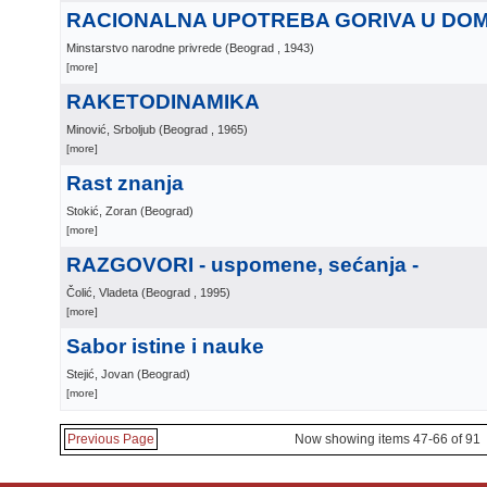
RACIONALNA UPOTREBA GORIVA U DO
Minstarstvo narodne privrede
(
Beograd
, 1943
)
[more]
RAKETODINAMIKA
Minović, Srboljub
(
Beograd
, 1965
)
[more]
Rast znanja
Stokić, Zoran
(
Beograd
)
[more]
RAZGOVORI - uspomene, sećanja -
Čolić, Vladeta
(
Beograd
, 1995
)
[more]
Sabor istine i nauke
Stejić, Jovan
(
Beograd
)
[more]
Previous Page
Now showing items 47-66 of 91