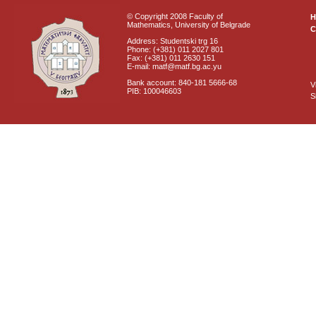
© Copyright 2008 Faculty of
Mathematics, University of Belgrade
C
Address: Studentski trg 16
Phone: (+381) 011 2027 801
Fax: (+381) 011 2630 151
E-mail: matf@matf.bg.ac.yu
Bank account: 840-181 5666-68
V
PIB: 100046603
S