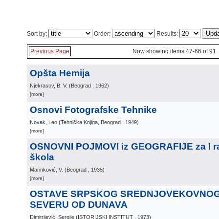
Sort by:
Order:
Results:
Previous Page
Now showing items 47-66 of 91
Opšta Hemija
Njekrasov, B. V.
(
Beograd
, 1962
)
[more]
Osnovi Fotografske Tehnike
Novak, Leo
(
Tehnička Knjiga, Beograd
, 1949
)
[more]
OSNOVNI POJMOVI iz GEOGRAFIJE za I ra
škola
Marinković, V.
(
Beograd
, 1935
)
[more]
OSTAVE SRPSKOG SREDNJOVEKOVNOG
SEVERU OD DUNAVA
Dimitrijević, Sergije
(
ISTORIJSKI INSTITUT
, 1973
)