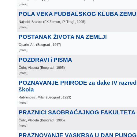
[more]
POLA VEKA FUDBALSKOG KLUBA ZEMUN 
Najhold, Branko
(
FK Zemun, IP 'Trag'
, 1995
)
[more]
POSTANAK ŽIVOTA NA ZEMLJI
Oparin, A.I.
(
Beograd
, 1947
)
[more]
POZDRAVI i PISMA
Čolić, Vladeta
(
Beograd
, 1995
)
[more]
POZNAVANJE PRIRODE za đake IV razred
škola
Rabrenović, Milan
(
Beograd
, 1923
)
[more]
PRAZNICI SAOBRAĆAJNOG FAKULTETA
Čolić, Vladeta
(
Beograd
, 1995
)
[more]
PRAZNOVANJE VASKRSA U DAN PUNO