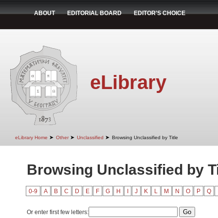
ABOUT
EDITORIAL BOARD
EDITOR'S CHOICE
eLibrary
➤
➤
➤
eLibrary Home
Other
Unclassified
Browsing Unclassified by Title
Browsing Unclassified by Ti
0-9
A
B
C
D
E
F
G
H
I
J
K
L
M
N
O
P
Q
Or enter first few letters: