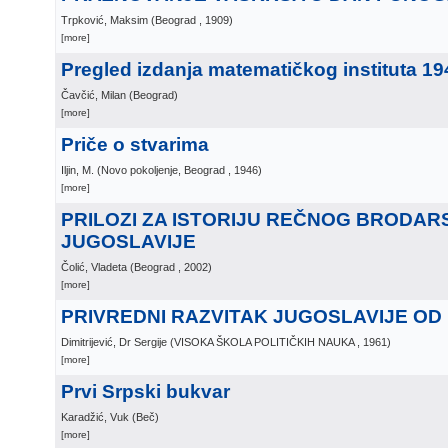
Trpković, Maksim
(
Beograd
, 1909
)
[more]
Pregled izdanja matematičkog instituta 19
Čavčić, Milan
(
Beograd
)
[more]
Priče o stvarima
Iljin, M.
(
Novo pokoljenje, Beograd
, 1946
)
[more]
PRILOZI ZA ISTORIJU REČNOG BRODAR
JUGOSLAVIJE
Čolić, Vladeta
(
Beograd
, 2002
)
[more]
PRIVREDNI RAZVITAK JUGOSLAVIJE OD 1
Dimitrijević, Dr Sergije
(
VISOKA ŠKOLA POLITIČKIH NAUKA
, 1961
)
[more]
Prvi Srpski bukvar
Karadžić, Vuk
(
Beč
)
[more]