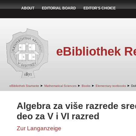
ABOUT
EDITORIAL BOARD
EDITOR'S CHOICE
eBibliothek R
➤
➤
➤
➤
eBibliothek Startseite
Mathematical Sciences
Books
Elementary textbooks
Do
Algebra za više razrede sre
deo za V i VI razred
Zur Langanzeige