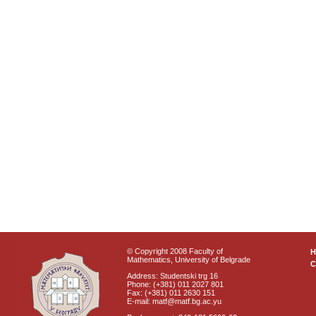
© Copyright 2008 Faculty of
Mathematics, University of Belgrade
C
Address: Studentski trg 16
Phone: (+381) 011 2027 801
Fax: (+381) 011 2630 151
E-mail: matf@matf.bg.ac.yu