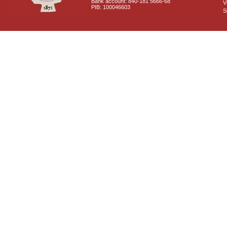
Bank account: 840-181 5666-68
V
PIB: 100046603
S