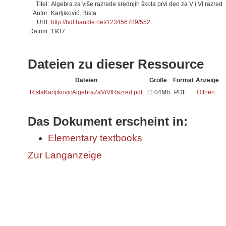
Titel:
Algebra za više razrede srednjih škola prvi deo za V i VI razred
Autor:
Karljiković, Rista
URI:
http://hdl.handle.net/123456789/552
Datum:
1937
Dateien zu dieser Ressource
Dateien
Größe
Format
Anzeige
RistaKarljikovicAlgebraZaViVIRazred.pdf
11.04Mb
PDF
Öffnen
Das Dokument erscheint in:
Elementary textbooks
Zur Langanzeige