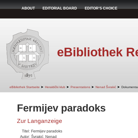
ABOUT
EDITORIAL BOARD
EDITOR'S CHOICE
eBibliothek R
➤
➤
➤
➤
eBibliothek Startseite
Heraldički klub
Presentations
Nenad Švrakić
Dokumenta
Fermijev paradoks
Zur Langanzeige
Titel:
Fermijev paradoks
Autor:
Švrakić, Nenad