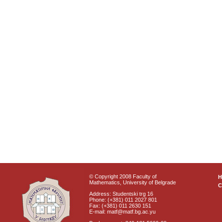
© Copyright 2008 Faculty of
Mathematics, University of Belgrade
C
Address: Studentski trg 16
Phone: (+381) 011 2027 801
Fax: (+381) 011 2630 151
E-mail: matf@matf.bg.ac.yu