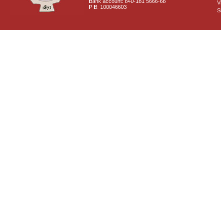
Bank account: 840-181 5666-68
V
PIB: 100046603
S