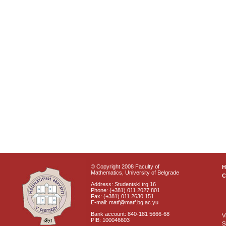
© Copyright 2008 Faculty of
Mathematics, University of Belgrade
C
Address: Studentski trg 16
Phone: (+381) 011 2027 801
Fax: (+381) 011 2630 151
E-mail: matf@matf.bg.ac.yu
Bank account: 840-181 5666-68
V
PIB: 100046603
S