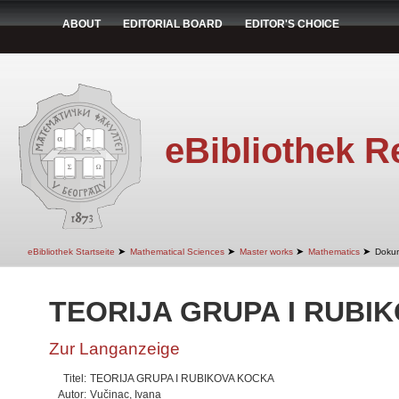
ABOUT
EDITORIAL BOARD
EDITOR'S CHOICE
eBibliothek R
➤
➤
➤
➤
eBibliothek Startseite
Mathematical Sciences
Master works
Mathematics
Doku
TEORIJA GRUPA I RUBI
Zur Langanzeige
Titel:
TEORIJA GRUPA I RUBIKOVA KOCKA
Autor:
Vučinac, Ivana