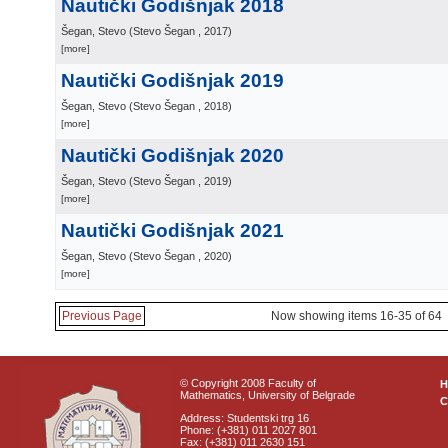
Nautički Godišnjak 2018
Šegan, Stevo
(
Stevo Šegan
, 2017
)
[more]
Nautički Godišnjak 2019
Šegan, Stevo
(
Stevo Šegan
, 2018
)
[more]
Nautički Godišnjak 2020
Šegan, Stevo
(
Stevo Šegan
, 2019
)
[more]
Nautički Godišnjak 2021
Šegan, Stevo
(
Stevo Šegan
, 2020
)
[more]
Previous Page
Now showing items 16-35 of 64
© Copyright 2008 Faculty of
Mathematics, University of Belgrade
C
Address: Studentski trg 16
Phone: (+381) 011 2027 801
Fax: (+381) 011 2630 151