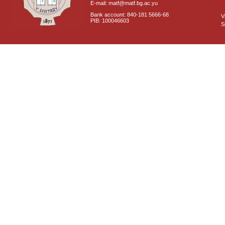
E-mail: matf@matf.bg.ac.yu
Bank account: 840-181 5666-68
V
PIB: 100046603
S