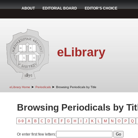
ABOUT
EDITORIAL BOARD
EDITOR'S CHOICE
eLibrary
➤
➤
eLibrary Home
Periodicals
Browsing Periodicals by Title
Browsing Periodicals by Tit
0-9
A
B
C
D
E
F
G
H
I
J
K
L
M
N
O
P
Q
Or enter first few letters: