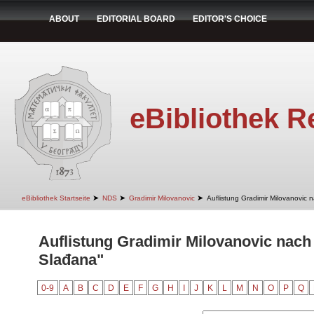
ABOUT
EDITORIAL BOARD
EDITOR'S CHOICE
eBibliothek R
➤
➤
➤
eBibliothek Startseite
NDS
Gradimir Milovanovic
Auflistung Gradimir Milovanovic 
Auflistung Gradimir Milovanovic nach
Slađana"
0-9
A
B
C
D
E
F
G
H
I
J
K
L
M
N
O
P
Q