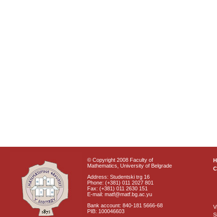
© Copyright 2008 Faculty of
Mathematics, University of Belgrade
C
Address: Studentski trg 16
Phone: (+381) 011 2027 801
Fax: (+381) 011 2630 151
E-mail: matf@matf.bg.ac.yu
Bank account: 840-181 5666-68
V
PIB: 100046603
S