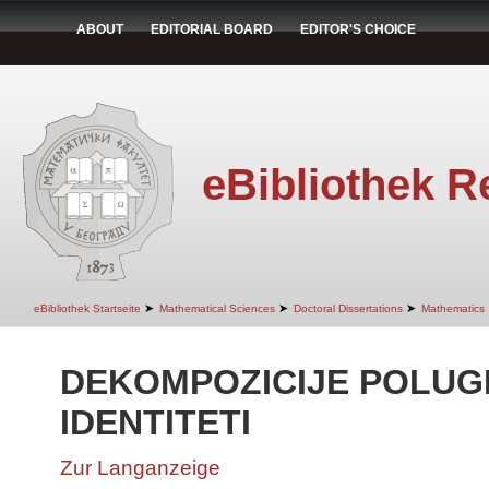
ABOUT
EDITORIAL BOARD
EDITOR'S CHOICE
eBibliothek R
➤
➤
➤
eBibliothek Startseite
Mathematical Sciences
Doctoral Dissertations
Mathematics
DEKOMPOZICIJE POLUG
IDENTITETI
Zur Langanzeige