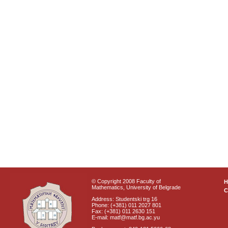
© Copyright 2008 Faculty of
Mathematics, University of Belgrade
C
Address: Studentski trg 16
Phone: (+381) 011 2027 801
Fax: (+381) 011 2630 151
E-mail: matf@matf.bg.ac.yu