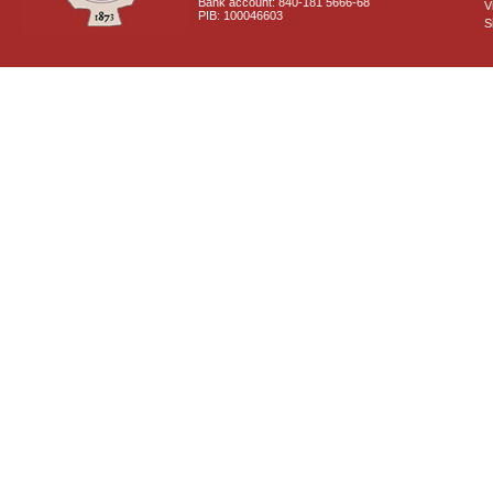
Bank account: 840-181 5666-68
V
PIB: 100046603
S