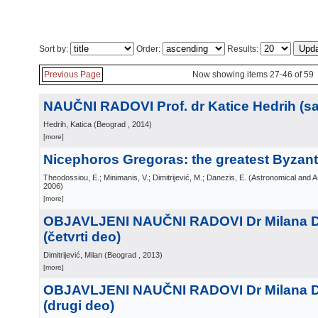
Sort by:
Order:
Results:
Previous Page
Now showing items 27-46 of 59
NAUČNI RADOVI Prof. dr Katice Hedrih (sa 
Hedrih, Katica
(
Beograd
, 2014
)
[more]
Nicephoros Gregoras: the greatest Byzan
Theodossiou, E.; Minimanis, V.; Dimitrijević, M.; Danezis, E.
(
Astronomical and A
2006
)
[more]
OBJAVLJENI NAUČNI RADOVI Dr Milana Di
(četvrti deo)
Dimitrijević, Milan
(
Beograd
, 2013
)
[more]
OBJAVLJENI NAUČNI RADOVI Dr Milana Di
(drugi deo)