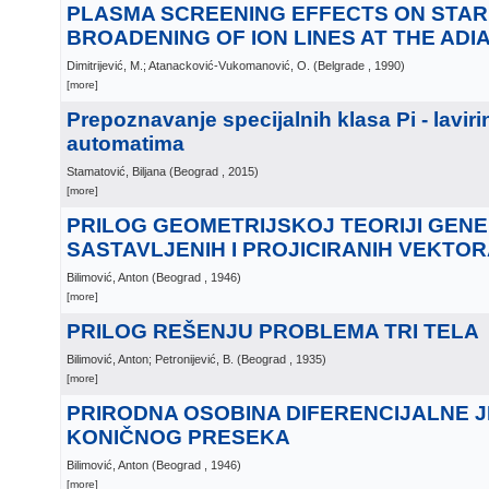
PLASMA SCREENING EFFECTS ON STA
BROADENING OF ION LINES AT THE ADIA
Dimitrijević, M.; Atanacković-Vukomanović, O.
(
Belgrade
, 1990
)
[more]
Prepoznavanje specijalnih klasa Pi - laviri
automatima
Stamatović, Biljana
(
Beograd
, 2015
)
[more]
PRILOG GEOMETRIJSKOJ TEORIJI GENE
SASTAVLJENIH I PROJICIRANIH VEKTO
Bilimović, Anton
(
Beograd
, 1946
)
[more]
PRILOG REŠENJU PROBLEMA TRI TELA
Bilimović, Anton; Petronijević, B.
(
Beograd
, 1935
)
[more]
PRIRODNA OSOBINA DIFERENCIJALNE 
KONIČNOG PRESEKA
Bilimović, Anton
(
Beograd
, 1946
)
[more]