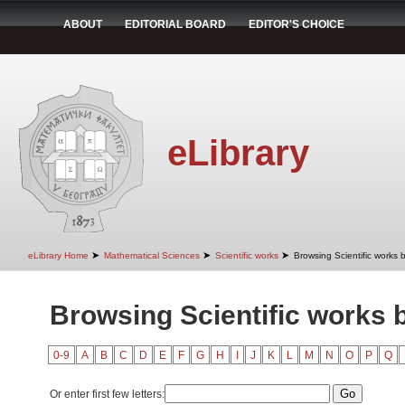
ABOUT
EDITORIAL BOARD
EDITOR'S CHOICE
eLibrary
➤
➤
➤
eLibrary Home
Mathematical Sciences
Scientific works
Browsing Scientific works b
Browsing Scientific works b
0-9
A
B
C
D
E
F
G
H
I
J
K
L
M
N
O
P
Q
Or enter first few letters: