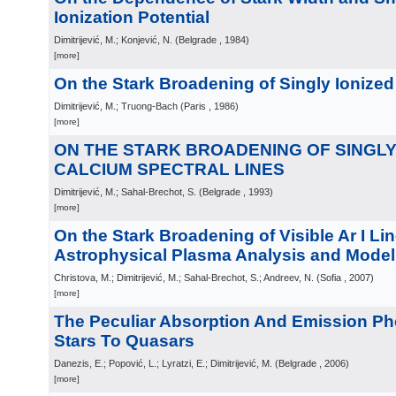
Ionization Potential
Dimitrijević, M.; Konjević, N.
(
Belgrade
, 1984
)
[more]
On the Stark Broadening of Singly Ionize
Dimitrijević, M.; Truong-Bach
(
Paris
, 1986
)
[more]
ON THE STARK BROADENING OF SINGLY
CALCIUM SPECTRAL LINES
Dimitrijević, M.; Sahal-Brechot, S.
(
Belgrade
, 1993
)
[more]
On the Stark Broadening of Visible Ar I Lin
Astrophysical Plasma Analysis and Model
Christova, M.; Dimitrijević, M.; Sahal-Brechot, S.; Andreev, N.
(
Sofia
, 2007
)
[more]
The Peculiar Absorption And Emission 
Stars To Quasars
Danezis, E.; Popović, L.; Lyratzi, E.; Dimitrijević, M.
(
Belgrade
, 2006
)
[more]