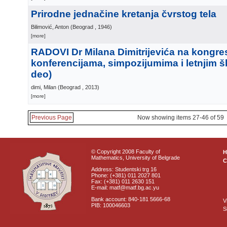
Prirodne jednačine kretanja čvrstog tela
Bilimović, Anton
(
Beograd
, 1946
)
[more]
RADOVI Dr Milana Dimitrijevića na kongre
konferencijama, simpozijumima i letnjim š
deo)
dimi, Milan
(
Beograd
, 2013
)
[more]
Previous Page
Now showing items 27-46 of 59
© Copyright 2008 Faculty of
Mathematics, University of Belgrade
C
Address: Studentski trg 16
Phone: (+381) 011 2027 801
Fax: (+381) 011 2630 151
E-mail: matf@matf.bg.ac.yu
Bank account: 840-181 5666-68
V
PIB: 100046603
S