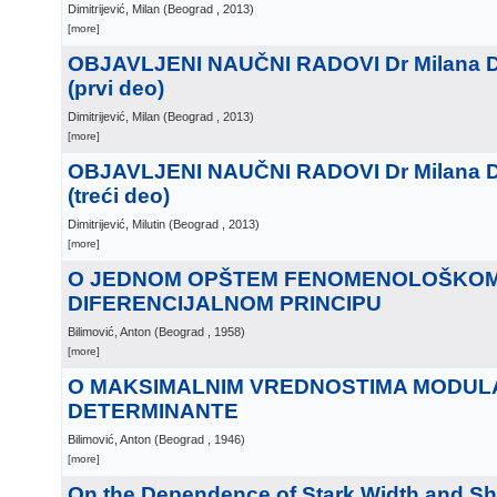
Dimitrijević, Milan
(
Beograd
, 2013
)
[more]
OBJAVLJENI NAUČNI RADOVI Dr Milana Di
(prvi deo)
Dimitrijević, Milan
(
Beograd
, 2013
)
[more]
OBJAVLJENI NAUČNI RADOVI Dr Milana Di
(treći deo)
Dimitrijević, Milutin
(
Beograd
, 2013
)
[more]
O JEDNOM OPŠTEM FENOMENOLOŠKO
DIFERENCIJALNOM PRINCIPU
Bilimović, Anton
(
Beograd
, 1958
)
[more]
O MAKSIMALNIM VREDNOSTIMA MODUL
DETERMINANTE
Bilimović, Anton
(
Beograd
, 1946
)
[more]
On the Dependence of Stark Width and Shi