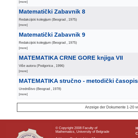
[more]
Matematički Zabavnik 8
Redakcijski kolegijum
(
Beograd
, 1975
)
[more]
Matematički Zabavnik 9
Redakcijski kolegijum
(
Beograd
, 1975
)
[more]
MATEMATIKA CRNE GORE knjiga VII
Više autora
(
Podgorica
, 1996
)
[more]
MATEMATIKA stručno - metodički časopis
Uredništvo
(
Beograd
, 1978
)
[more]
Anzeige der Dokumente 1-20 v
© Copyright 2008 Faculty of
Mathematics, University of Belgrade
C