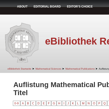
ABOUT
EDITORIAL BOARD
EDITOR'S CHOICE
eBibliothek R
➤
➤
➤
eBibliothek Startseite
Mathematical Sciences
Mathematical Publications
Auflistun
Auflistung Mathematical Pub
Titel
0-9
A
B
C
D
E
F
G
H
I
J
K
L
M
N
O
P
Q