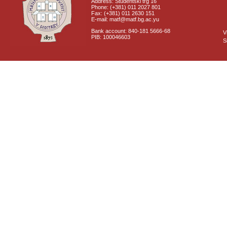
Address: Studentski trg 16
Phone: (+381) 011 2027 801
Fax: (+381) 011 2630 151
E-mail: matf@matf.bg.ac.yu
Bank account: 840-181 5666-68
V
PIB: 100046603
S