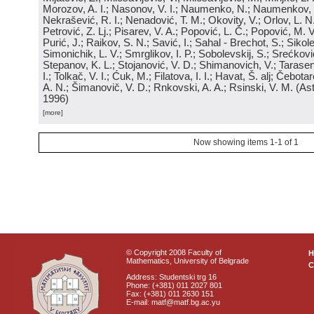
Morozov, A. I.; Nasonov, V. I.; Naumenko, N.; Naumenkov, P
Nekrašević, R. I.; Nenadović, T. M.; Okovity, V.; Orlov, L. N
Petrović, Z. Lj.; Pisarev, V. A.; Popović, L. Č.; Popović, M. V.
Purić, J.; Raikov, S. N.; Savić, I.; Sahal - Brechot, S.; Sikol
Simonichik, L. V.; Smrglikov, I. P.; Sobolevskij, S.; Srećković
Stepanov, K. L.; Stojanović, V. D.; Shimanovich, V.; Tarasen
I.; Tolkač, V. I.; Ćuk, M.; Filatova, I. I.; Havat, Š. alj; Čebo
A. N.; Šimanovič, V. D.; Rnkovski, A. A.; Rsinski, V. M.
(
Ast
1996
)
[more]
Now showing items 1-1 of 1
© Copyright 2008 Faculty of
Mathematics, University of Belgrade
C
Address: Studentski trg 16
Phone: (+381) 011 2027 801
Fax: (+381) 011 2630 151
E-mail: matf@matf.bg.ac.yu