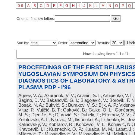
0-9
A
B
C
D
E
F
G
H
I
J
K
L
M
N
O
P
Q
Or enter first few letters:
Sort by:
Order:
Results:
Now showing items 1-1 of 1
PROCEEDINGS OF THE FIRST BELARUSS
YUGOSLAVIAN SYMPOSIUM ON PHYSICS
DIAGNOSTICS OF LABORATORY & ASTR
PLASMA PDP - I'96
Ageev, V. A.; Ažaranok, V. V.; Ananin, S. I.; Arhipenko, V. I.
Bagino, D. V.; Bakanovič, G. I.; Blagojević, V.; Borovik, F. N
Bosak, N. A.; Bukvić, S.; Burakov, V. S.; Bljk, A. P.; Videnović
Vitaz, P.; Vujičić, B. T.; Gaković, B.; Gaiko, O. L.; Gončarov, 
M. S.; Djeniže, S.; Djurović, S.; Dubelir, T.; Efremov, V. V.; 
Zolotovski, A. I.; Ivković, M.; Ilishenko, A.; Ilishenko, E.; Jov
Kalinovsky, V.; Kobilarov, R.; Koncevoi, V. L.; Konjević, N.;
Kravcevič, I. I.; Kuznechik, O. P.; Kuraica, M. M.; Labat, J.;
Mijatović, Z.; Milosavljević, V.; Milosavljević, M.; Minjko, L. 