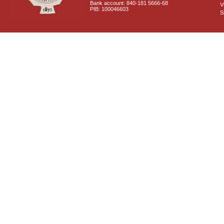
Bank account: 840-181 5666-68
V
PIB: 100046603
S