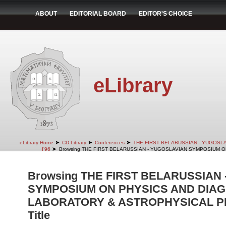
ABOUT
EDITORIAL BOARD
EDITOR'S CHOICE
eLibrary
➤
➤
➤
eLibrary Home
CD Library
Conferences
THE FIRST BELARUSSIAN - YUGOSL
➤
I'96
Browsing THE FIRST BELARUSSIAN - YUGOSLAVIAN SYMPOSIUM ON
Browsing THE FIRST BELARUSSIAN
SYMPOSIUM ON PHYSICS AND DIAG
LABORATORY & ASTROPHYSICAL PLA
Title