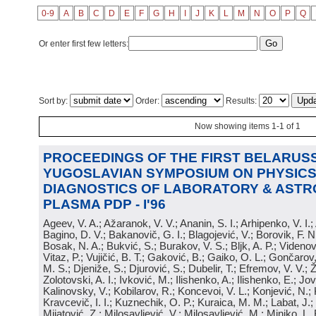
0-9
A
B
C
D
E
F
G
H
I
J
K
L
M
N
O
P
Q
Or enter first few letters:
Sort by:
Order:
Results:
Now showing items 1-1 of 1
PROCEEDINGS OF THE FIRST BELARUSS
YUGOSLAVIAN SYMPOSIUM ON PHYSICS
DIAGNOSTICS OF LABORATORY & ASTR
PLASMA PDP - I'96
Ageev, V. A.; Ažaranok, V. V.; Ananin, S. I.; Arhipenko, V. I.
Bagino, D. V.; Bakanovič, G. I.; Blagojević, V.; Borovik, F. N
Bosak, N. A.; Bukvić, S.; Burakov, V. S.; Bljk, A. P.; Videnović
Vitaz, P.; Vujičić, B. T.; Gaković, B.; Gaiko, O. L.; Gončarov, 
M. S.; Djeniže, S.; Djurović, S.; Dubelir, T.; Efremov, V. V.; 
Zolotovski, A. I.; Ivković, M.; Ilishenko, A.; Ilishenko, E.; Jov
Kalinovsky, V.; Kobilarov, R.; Koncevoi, V. L.; Konjević, N.;
Kravcevič, I. I.; Kuznechik, O. P.; Kuraica, M. M.; Labat, J.;
Mijatović, Z.; Milosavljević, V.; Milosavljević, M.; Minjko, L. 