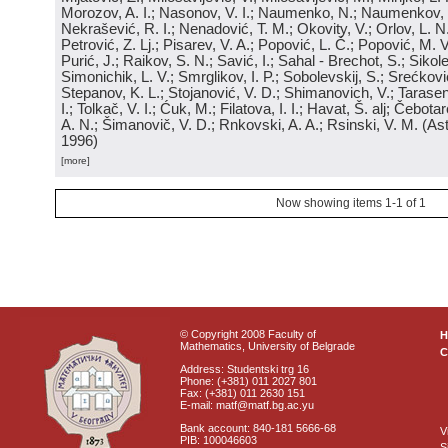
Morozov, A. I.; Nasonov, V. I.; Naumenko, N.; Naumenkov, P
Nekrašević, R. I.; Nenadović, T. M.; Okovity, V.; Orlov, L. N
Petrović, Z. Lj.; Pisarev, V. A.; Popović, L. Č.; Popović, M. V.
Purić, J.; Raikov, S. N.; Savić, I.; Sahal - Brechot, S.; Sikol
Simonichik, L. V.; Smrglikov, I. P.; Sobolevskij, S.; Srećković
Stepanov, K. L.; Stojanović, V. D.; Shimanovich, V.; Tarasen
I.; Tolkač, V. I.; Ćuk, M.; Filatova, I. I.; Havat, Š. alj; Čebo
A. N.; Šimanovič, V. D.; Rnkovski, A. A.; Rsinski, V. M.
(
Ast
1996
)
[more]
Now showing items 1-1 of 1
© Copyright 2008 Faculty of
Mathematics, University of Belgrade
C
Address: Studentski trg 16
Phone: (+381) 011 2027 801
Fax: (+381) 011 2630 151
E-mail: matf@matf.bg.ac.yu
Bank account: 840-181 5666-68
V
PIB: 100046603
S