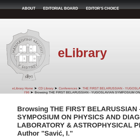
ABOUT
EDITORIAL BOARD
EDITOR'S CHOICE
eLibrary
➤
➤
➤
eLibrary Home
CD Library
Conferences
THE FIRST BELARUSSIAN - YUGOSL
➤
I'96
Browsing THE FIRST BELARUSSIAN - YUGOSLAVIAN SYMPOSIUM ON
Browsing THE FIRST BELARUSSIAN
SYMPOSIUM ON PHYSICS AND DIAG
LABORATORY & ASTROPHYSICAL PLA
Author "Savić, I."