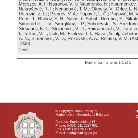
Morozov, A. I.; Nasonov, V. I.; Naumenko, N.; Naumenkov, P
Nekrašević, R. I.; Nenadović, T. M.; Okovity, V.; Orlov, L. N
Petrović, Z. Lj.; Pisarev, V. A.; Popović, L. Č.; Popović, M. V.
Purić, J.; Raikov, S. N.; Savić, I.; Sahal - Brechot, S.; Sikol
Simonichik, L. V.; Smrglikov, I. P.; Sobolevskij, S.; Srećković
Stepanov, K. L.; Stojanović, V. D.; Shimanovich, V.; Tarasen
I.; Tolkač, V. I.; Ćuk, M.; Filatova, I. I.; Havat, Š. alj; Čebo
A. N.; Šimanovič, V. D.; Rnkovski, A. A.; Rsinski, V. M.
(
Ast
1996
)
[more]
Now showing items 1-1 of 1
© Copyright 2008 Faculty of
Mathematics, University of Belgrade
C
Address: Studentski trg 16
Phone: (+381) 011 2027 801
Fax: (+381) 011 2630 151
E-mail: matf@matf.bg.ac.yu