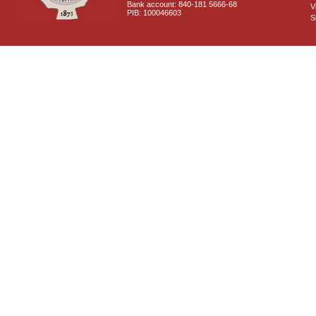
Bank account: 840-181 5666-68
V
PIB: 100046603
S