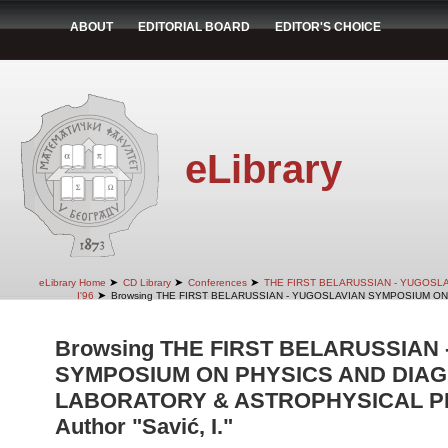
ABOUT
EDITORIAL BOARD
EDITOR'S CHOICE
eLibrary
➤
➤
➤
eLibrary Home
CD Library
Conferences
THE FIRST BELARUSSIAN - YUGOSL
➤
I'96
Browsing THE FIRST BELARUSSIAN - YUGOSLAVIAN SYMPOSIUM ON
Browsing THE FIRST BELARUSSIAN
SYMPOSIUM ON PHYSICS AND DIAG
LABORATORY & ASTROPHYSICAL PLA
Author "Savić, I."