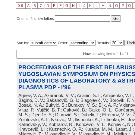
0-9
A
B
C
D
E
F
G
H
I
J
K
L
M
N
O
P
Q
Or enter first few letters:
Sort by:
Order:
Results:
Now showing items 1-1 of 1
PROCEEDINGS OF THE FIRST BELARUSS
YUGOSLAVIAN SYMPOSIUM ON PHYSICS
DIAGNOSTICS OF LABORATORY & ASTR
PLASMA PDP - I'96
Ageev, V. A.; Ažaranok, V. V.; Ananin, S. I.; Arhipenko, V. I.
Bagino, D. V.; Bakanovič, G. I.; Blagojević, V.; Borovik, F. N
Bosak, N. A.; Bukvić, S.; Burakov, V. S.; Bljk, A. P.; Videnović
Vitaz, P.; Vujičić, B. T.; Gaković, B.; Gaiko, O. L.; Gončarov, 
M. S.; Djeniže, S.; Djurović, S.; Dubelir, T.; Efremov, V. V.; 
Zolotovski, A. I.; Ivković, M.; Ilishenko, A.; Ilishenko, E.; Jov
Kalinovsky, V.; Kobilarov, R.; Koncevoi, V. L.; Konjević, N.;
Kravcevič, I. I.; Kuznechik, O. P.; Kuraica, M. M.; Labat, J.;
Mijatović, Z.; Milosavljević, V.; Milosavljević, M.; Minjko, L. 