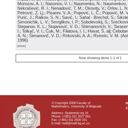
Morozov, A. I.; Nasonov, V. I.; Naumenko, N.; Naumenkov, P
Nekrašević, R. I.; Nenadović, T. M.; Okovity, V.; Orlov, L. N
Petrović, Z. Lj.; Pisarev, V. A.; Popović, L. Č.; Popović, M. V.
Purić, J.; Raikov, S. N.; Savić, I.; Sahal - Brechot, S.; Sikol
Simonichik, L. V.; Smrglikov, I. P.; Sobolevskij, S.; Srećković
Stepanov, K. L.; Stojanović, V. D.; Shimanovich, V.; Tarasen
I.; Tolkač, V. I.; Ćuk, M.; Filatova, I. I.; Havat, Š. alj; Čebo
A. N.; Šimanovič, V. D.; Rnkovski, A. A.; Rsinski, V. M.
(
Ast
1996
)
[more]
Now showing items 1-1 of 1
© Copyright 2008 Faculty of
Mathematics, University of Belgrade
C
Address: Studentski trg 16
Phone: (+381) 011 2027 801
Fax: (+381) 011 2630 151
E-mail: matf@matf.bg.ac.yu