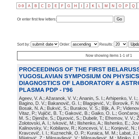
0-9
A
B
C
D
E
F
G
H
I
J
K
L
M
N
O
P
Q
Or enter first few letters:
Sort by:
Order:
Results:
Now showing items 1-1 of 1
PROCEEDINGS OF THE FIRST BELARUSS
YUGOSLAVIAN SYMPOSIUM ON PHYSICS
DIAGNOSTICS OF LABORATORY & ASTR
PLASMA PDP - I'96
Ageev, V. A.; Ažaranok, V. V.; Ananin, S. I.; Arhipenko, V. I.
Bagino, D. V.; Bakanovič, G. I.; Blagojević, V.; Borovik, F. N
Bosak, N. A.; Bukvić, S.; Burakov, V. S.; Bljk, A. P.; Videnović
Vitaz, P.; Vujičić, B. T.; Gaković, B.; Gaiko, O. L.; Gončarov, 
M. S.; Djeniže, S.; Djurović, S.; Dubelir, T.; Efremov, V. V.; 
Zolotovski, A. I.; Ivković, M.; Ilishenko, A.; Ilishenko, E.; Jov
Kalinovsky, V.; Kobilarov, R.; Koncevoi, V. L.; Konjević, N.;
Kravcevič, I. I.; Kuznechik, O. P.; Kuraica, M. M.; Labat, J.;
Mijatović, Z.; Milosavljević, V.; Milosavljević, M.; Minjko, L. 