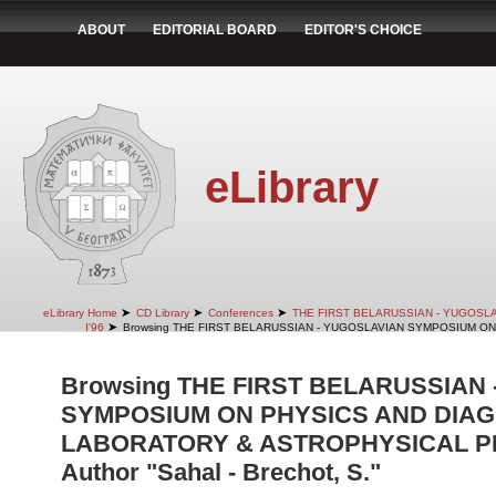
ABOUT
EDITORIAL BOARD
EDITOR'S CHOICE
eLibrary
➤
➤
➤
eLibrary Home
CD Library
Conferences
THE FIRST BELARUSSIAN - YUGOSL
➤
I'96
Browsing THE FIRST BELARUSSIAN - YUGOSLAVIAN SYMPOSIUM ON
Browsing THE FIRST BELARUSSIAN
SYMPOSIUM ON PHYSICS AND DIAG
LABORATORY & ASTROPHYSICAL PLA
Author "Sahal - Brechot, S."