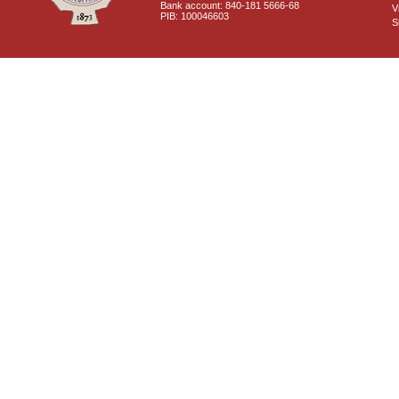
Bank account: 840-181 5666-68
V
PIB: 100046603
S