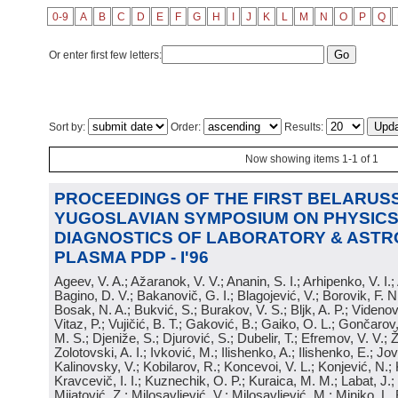
0-9
A
B
C
D
E
F
G
H
I
J
K
L
M
N
O
P
Q
Or enter first few letters:
Sort by:
Order:
Results:
Now showing items 1-1 of 1
PROCEEDINGS OF THE FIRST BELARUSS
YUGOSLAVIAN SYMPOSIUM ON PHYSICS
DIAGNOSTICS OF LABORATORY & ASTR
PLASMA PDP - I'96
Ageev, V. A.; Ažaranok, V. V.; Ananin, S. I.; Arhipenko, V. I.
Bagino, D. V.; Bakanovič, G. I.; Blagojević, V.; Borovik, F. N
Bosak, N. A.; Bukvić, S.; Burakov, V. S.; Bljk, A. P.; Videnović
Vitaz, P.; Vujičić, B. T.; Gaković, B.; Gaiko, O. L.; Gončarov, 
M. S.; Djeniže, S.; Djurović, S.; Dubelir, T.; Efremov, V. V.; 
Zolotovski, A. I.; Ivković, M.; Ilishenko, A.; Ilishenko, E.; Jov
Kalinovsky, V.; Kobilarov, R.; Koncevoi, V. L.; Konjević, N.;
Kravcevič, I. I.; Kuznechik, O. P.; Kuraica, M. M.; Labat, J.;
Mijatović, Z.; Milosavljević, V.; Milosavljević, M.; Minjko, L. 