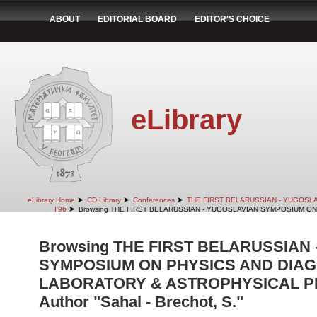
ABOUT
EDITORIAL BOARD
EDITOR'S CHOICE
eLibrary
➤
➤
➤
eLibrary Home
CD Library
Conferences
THE FIRST BELARUSSIAN - YUGOSL
➤
I'96
Browsing THE FIRST BELARUSSIAN - YUGOSLAVIAN SYMPOSIUM ON
Browsing THE FIRST BELARUSSIAN
SYMPOSIUM ON PHYSICS AND DIAG
LABORATORY & ASTROPHYSICAL PLA
Author "Sahal - Brechot, S."