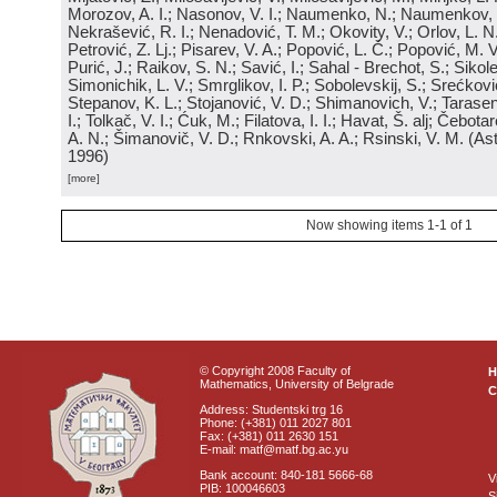
Morozov, A. I.; Nasonov, V. I.; Naumenko, N.; Naumenkov, P
Nekrašević, R. I.; Nenadović, T. M.; Okovity, V.; Orlov, L. N
Petrović, Z. Lj.; Pisarev, V. A.; Popović, L. Č.; Popović, M. V.
Purić, J.; Raikov, S. N.; Savić, I.; Sahal - Brechot, S.; Sikol
Simonichik, L. V.; Smrglikov, I. P.; Sobolevskij, S.; Srećković
Stepanov, K. L.; Stojanović, V. D.; Shimanovich, V.; Tarasen
I.; Tolkač, V. I.; Ćuk, M.; Filatova, I. I.; Havat, Š. alj; Čebo
A. N.; Šimanovič, V. D.; Rnkovski, A. A.; Rsinski, V. M.
(
Ast
1996
)
[more]
Now showing items 1-1 of 1
© Copyright 2008 Faculty of
Mathematics, University of Belgrade
C
Address: Studentski trg 16
Phone: (+381) 011 2027 801
Fax: (+381) 011 2630 151
E-mail: matf@matf.bg.ac.yu
Bank account: 840-181 5666-68
V
PIB: 100046603
S