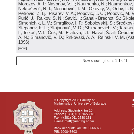
Morozov, A. I.; Nasonov, V. I.; Naumenko, N.; Naumenkov, P
Nekrašević, R. I.; Nenadović, T. M.; Okovity, V.; Orlov, L. N
Petrović, Z. Lj.; Pisarev, V. A.; Popović, L. Č.; Popović, M. V.
Purić, J.; Raikov, S. N.; Savić, I.; Sahal - Brechot, S.; Sikol
Simonichik, L. V.; Smrglikov, I. P.; Sobolevskij, S.; Srećković
Stepanov, K. L.; Stojanović, V. D.; Shimanovich, V.; Tarasen
I.; Tolkač, V. I.; Ćuk, M.; Filatova, I. I.; Havat, Š. alj; Čebo
A. N.; Šimanovič, V. D.; Rnkovski, A. A.; Rsinski, V. M.
(
Ast
1996
)
[more]
Now showing items 1-1 of 1
© Copyright 2008 Faculty of
Mathematics, University of Belgrade
C
Address: Studentski trg 16
Phone: (+381) 011 2027 801
Fax: (+381) 011 2630 151
E-mail: matf@matf.bg.ac.yu
Bank account: 840-181 5666-68
V
PIB: 100046603
S