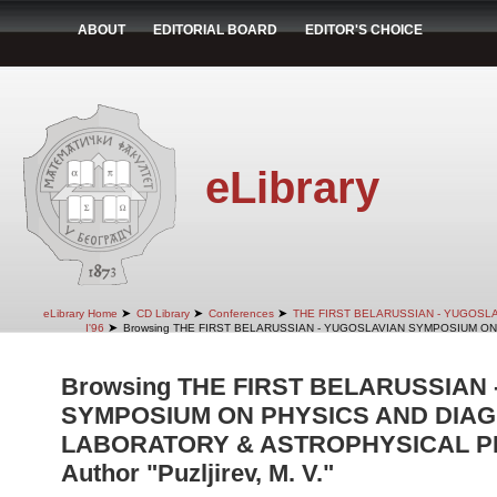
ABOUT
EDITORIAL BOARD
EDITOR'S CHOICE
eLibrary
➤
➤
➤
eLibrary Home
CD Library
Conferences
THE FIRST BELARUSSIAN - YUGOSL
➤
I'96
Browsing THE FIRST BELARUSSIAN - YUGOSLAVIAN SYMPOSIUM ON
Browsing THE FIRST BELARUSSIAN
SYMPOSIUM ON PHYSICS AND DIAG
LABORATORY & ASTROPHYSICAL PLA
Author "Puzljirev, M. V."