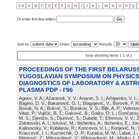
0-9
A
B
C
D
E
F
G
H
I
J
K
L
M
N
O
P
Q
Or enter first few letters:
Sort by:
Order:
Results:
Now showing items 1-1 of 1
PROCEEDINGS OF THE FIRST BELARUSS
YUGOSLAVIAN SYMPOSIUM ON PHYSICS
DIAGNOSTICS OF LABORATORY & ASTR
PLASMA PDP - I'96
Ageev, V. A.; Ažaranok, V. V.; Ananin, S. I.; Arhipenko, V. I.
Bagino, D. V.; Bakanovič, G. I.; Blagojević, V.; Borovik, F. N
Bosak, N. A.; Bukvić, S.; Burakov, V. S.; Bljk, A. P.; Videnović
Vitaz, P.; Vujičić, B. T.; Gaković, B.; Gaiko, O. L.; Gončarov, 
M. S.; Djeniže, S.; Djurović, S.; Dubelir, T.; Efremov, V. V.; 
Zolotovski, A. I.; Ivković, M.; Ilishenko, A.; Ilishenko, E.; Jov
Kalinovsky, V.; Kobilarov, R.; Koncevoi, V. L.; Konjević, N.;
Kravcevič, I. I.; Kuznechik, O. P.; Kuraica, M. M.; Labat, J.;
Mijatović, Z.; Milosavljević, V.; Milosavljević, M.; Minjko, L. 