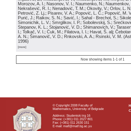
Morozov, A. I.; Nasonov, V. I.; Naumenko, N.; Naumenkov, P
Nekrašević, R. I.; Nenadović, T. M.; Okovity, V.; Orlov, L. N
Petrović, Z. Lj.; Pisarev, V. A.; Popović, L. Č.; Popović, M. V.
Purić, J.; Raikov, S. N.; Savić, I.; Sahal - Brechot, S.; Sikol
Simonichik, L. V.; Smrglikov, I. P.; Sobolevskij, S.; Srećković
Stepanov, K. L.; Stojanović, V. D.; Shimanovich, V.; Tarasen
I.; Tolkač, V. I.; Ćuk, M.; Filatova, I. I.; Havat, Š. alj; Čebo
A. N.; Šimanovič, V. D.; Rnkovski, A. A.; Rsinski, V. M.
(
Ast
1996
)
[more]
Now showing items 1-1 of 1
© Copyright 2008 Faculty of
Mathematics, University of Belgrade
C
Address: Studentski trg 16
Phone: (+381) 011 2027 801
Fax: (+381) 011 2630 151
E-mail: matf@matf.bg.ac.yu