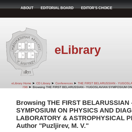
ABOUT
EDITORIAL BOARD
EDITOR'S CHOICE
eLibrary
➤
➤
➤
eLibrary Home
CD Library
Conferences
THE FIRST BELARUSSIAN - YUGOSL
➤
I'96
Browsing THE FIRST BELARUSSIAN - YUGOSLAVIAN SYMPOSIUM ON
Browsing THE FIRST BELARUSSIAN
SYMPOSIUM ON PHYSICS AND DIAG
LABORATORY & ASTROPHYSICAL PLA
Author "Puzljirev, M. V."