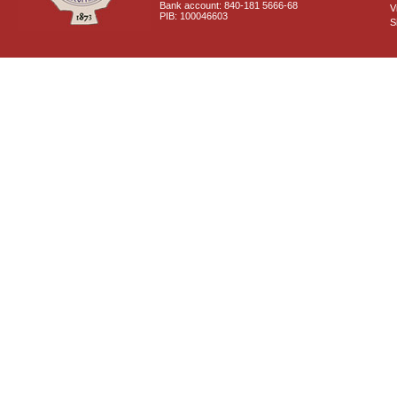
Bank account: 840-181 5666-68
V
PIB: 100046603
S