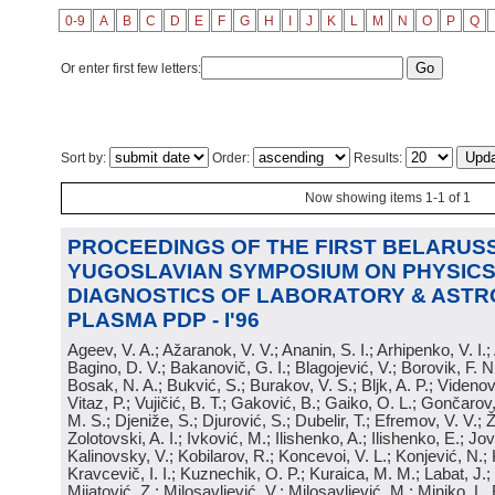
0-9
A
B
C
D
E
F
G
H
I
J
K
L
M
N
O
P
Q
Or enter first few letters:
Sort by:
Order:
Results:
Now showing items 1-1 of 1
PROCEEDINGS OF THE FIRST BELARUSS
YUGOSLAVIAN SYMPOSIUM ON PHYSICS
DIAGNOSTICS OF LABORATORY & ASTR
PLASMA PDP - I'96
Ageev, V. A.; Ažaranok, V. V.; Ananin, S. I.; Arhipenko, V. I.
Bagino, D. V.; Bakanovič, G. I.; Blagojević, V.; Borovik, F. N
Bosak, N. A.; Bukvić, S.; Burakov, V. S.; Bljk, A. P.; Videnović
Vitaz, P.; Vujičić, B. T.; Gaković, B.; Gaiko, O. L.; Gončarov, 
M. S.; Djeniže, S.; Djurović, S.; Dubelir, T.; Efremov, V. V.; 
Zolotovski, A. I.; Ivković, M.; Ilishenko, A.; Ilishenko, E.; Jov
Kalinovsky, V.; Kobilarov, R.; Koncevoi, V. L.; Konjević, N.;
Kravcevič, I. I.; Kuznechik, O. P.; Kuraica, M. M.; Labat, J.;
Mijatović, Z.; Milosavljević, V.; Milosavljević, M.; Minjko, L. 