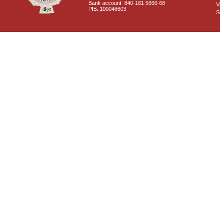
Bank account: 840-181 5666-68
V
PIB: 100046603
S