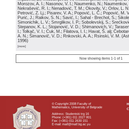
Morozov, A. I.; Nasonov, V. I.; Naumenko, N.; Naumenkov, P
Nekrašević, R. I.; Nenadović, T. M.; Okovity, V.; Orlov, L. N
Petrović, Z. Lj.; Pisarev, V. A.; Popović, L. Č.; Popović, M. V.
Purić, J.; Raikov, S. N.; Savić, I.; Sahal - Brechot, S.; Sikol
Simonichik, L. V.; Smrglikov, I. P.; Sobolevskij, S.; Srećković
Stepanov, K. L.; Stojanović, V. D.; Shimanovich, V.; Tarasen
I.; Tolkač, V. I.; Ćuk, M.; Filatova, I. I.; Havat, Š. alj; Čebo
A. N.; Šimanovič, V. D.; Rnkovski, A. A.; Rsinski, V. M.
(
Ast
1996
)
[more]
Now showing items 1-1 of 1
© Copyright 2008 Faculty of
Mathematics, University of Belgrade
C
Address: Studentski trg 16
Phone: (+381) 011 2027 801
Fax: (+381) 011 2630 151
E-mail: matf@matf.bg.ac.yu