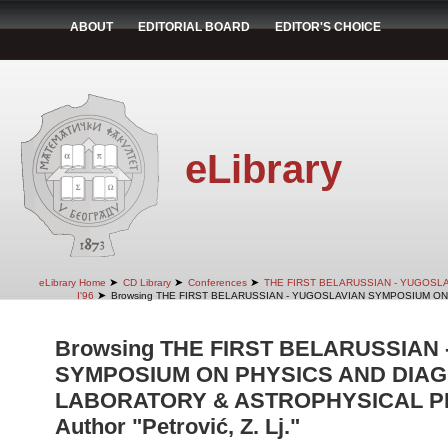
ABOUT
EDITORIAL BOARD
EDITOR'S CHOICE
eLibrary
➤
➤
➤
eLibrary Home
CD Library
Conferences
THE FIRST BELARUSSIAN - YUGOSL
➤
I'96
Browsing THE FIRST BELARUSSIAN - YUGOSLAVIAN SYMPOSIUM ON
Browsing THE FIRST BELARUSSIAN
SYMPOSIUM ON PHYSICS AND DIAG
LABORATORY & ASTROPHYSICAL PLA
Author "Petrović, Z. Lj."