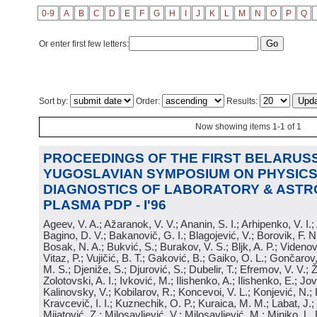
0-9
A
B
C
D
E
F
G
H
I
J
K
L
M
N
O
P
Q
Or enter first few letters:
Sort by:
Order:
Results:
Now showing items 1-1 of 1
PROCEEDINGS OF THE FIRST BELARUSS
YUGOSLAVIAN SYMPOSIUM ON PHYSICS
DIAGNOSTICS OF LABORATORY & ASTR
PLASMA PDP - I'96
Ageev, V. A.; Ažaranok, V. V.; Ananin, S. I.; Arhipenko, V. I.
Bagino, D. V.; Bakanovič, G. I.; Blagojević, V.; Borovik, F. N
Bosak, N. A.; Bukvić, S.; Burakov, V. S.; Bljk, A. P.; Videnović
Vitaz, P.; Vujičić, B. T.; Gaković, B.; Gaiko, O. L.; Gončarov, 
M. S.; Djeniže, S.; Djurović, S.; Dubelir, T.; Efremov, V. V.; 
Zolotovski, A. I.; Ivković, M.; Ilishenko, A.; Ilishenko, E.; Jov
Kalinovsky, V.; Kobilarov, R.; Koncevoi, V. L.; Konjević, N.;
Kravcevič, I. I.; Kuznechik, O. P.; Kuraica, M. M.; Labat, J.;
Mijatović, Z.; Milosavljević, V.; Milosavljević, M.; Minjko, L. 