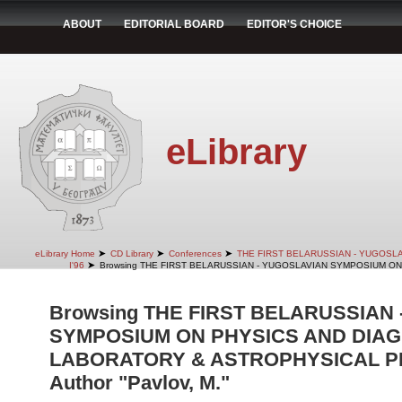
ABOUT
EDITORIAL BOARD
EDITOR'S CHOICE
eLibrary
➤
➤
➤
eLibrary Home
CD Library
Conferences
THE FIRST BELARUSSIAN - YUGOSL
➤
I'96
Browsing THE FIRST BELARUSSIAN - YUGOSLAVIAN SYMPOSIUM ON
Browsing THE FIRST BELARUSSIAN
SYMPOSIUM ON PHYSICS AND DIAG
LABORATORY & ASTROPHYSICAL PLA
Author "Pavlov, M."