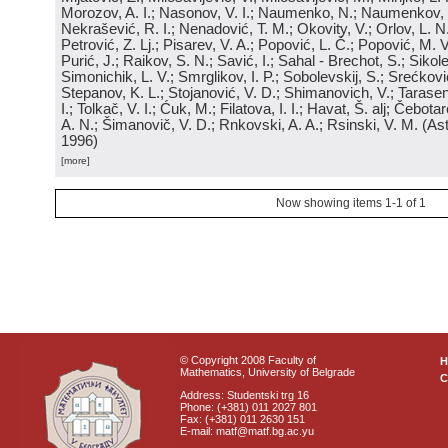
Morozov, A. I.; Nasonov, V. I.; Naumenko, N.; Naumenkov, P
Nekrašević, R. I.; Nenadović, T. M.; Okovity, V.; Orlov, L. N
Petrović, Z. Lj.; Pisarev, V. A.; Popović, L. Č.; Popović, M. V.
Purić, J.; Raikov, S. N.; Savić, I.; Sahal - Brechot, S.; Sikol
Simonichik, L. V.; Smrglikov, I. P.; Sobolevskij, S.; Srećković
Stepanov, K. L.; Stojanović, V. D.; Shimanovich, V.; Tarasen
I.; Tolkač, V. I.; Ćuk, M.; Filatova, I. I.; Havat, Š. alj; Čebo
A. N.; Šimanovič, V. D.; Rnkovski, A. A.; Rsinski, V. M.
(
Ast
1996
)
[more]
Now showing items 1-1 of 1
© Copyright 2008 Faculty of
Mathematics, University of Belgrade
C
Address: Studentski trg 16
Phone: (+381) 011 2027 801
Fax: (+381) 011 2630 151
E-mail: matf@matf.bg.ac.yu