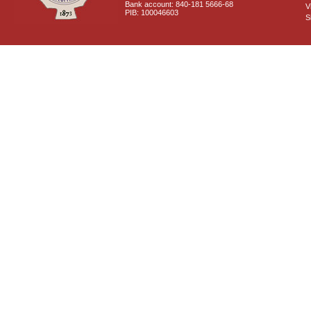
Bank account: 840-181 5666-68
V
PIB: 100046603
S