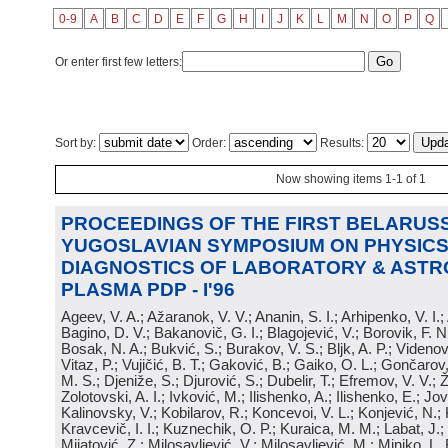
0-9
A
B
C
D
E
F
G
H
I
J
K
L
M
N
O
P
Q
Or enter first few letters:
Sort by:
Order:
Results:
Now showing items 1-1 of 1
PROCEEDINGS OF THE FIRST BELARUSS
YUGOSLAVIAN SYMPOSIUM ON PHYSICS
DIAGNOSTICS OF LABORATORY & ASTR
PLASMA PDP - I'96
Ageev, V. A.; Ažaranok, V. V.; Ananin, S. I.; Arhipenko, V. I.
Bagino, D. V.; Bakanovič, G. I.; Blagojević, V.; Borovik, F. N
Bosak, N. A.; Bukvić, S.; Burakov, V. S.; Bljk, A. P.; Videnović
Vitaz, P.; Vujičić, B. T.; Gaković, B.; Gaiko, O. L.; Gončarov, 
M. S.; Djeniže, S.; Djurović, S.; Dubelir, T.; Efremov, V. V.; 
Zolotovski, A. I.; Ivković, M.; Ilishenko, A.; Ilishenko, E.; Jov
Kalinovsky, V.; Kobilarov, R.; Koncevoi, V. L.; Konjević, N.;
Kravcevič, I. I.; Kuznechik, O. P.; Kuraica, M. M.; Labat, J.;
Mijatović, Z.; Milosavljević, V.; Milosavljević, M.; Minjko, L. 