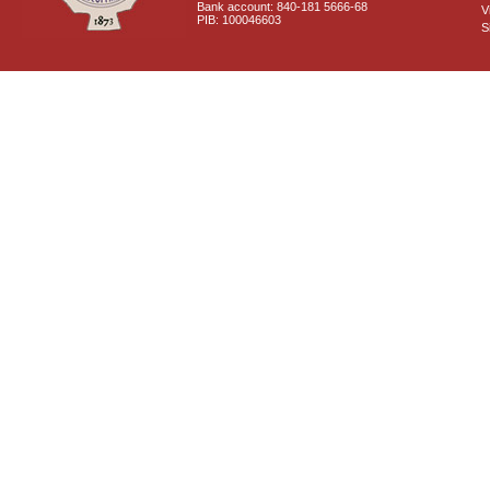
Bank account: 840-181 5666-68
V
PIB: 100046603
S