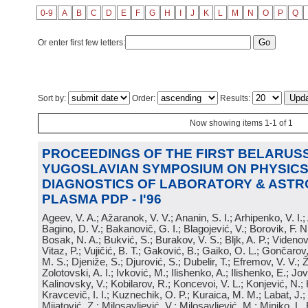
0-9
A
B
C
D
E
F
G
H
I
J
K
L
M
N
O
P
Q
Or enter first few letters:
Sort by:
Order:
Results:
Now showing items 1-1 of 1
PROCEEDINGS OF THE FIRST BELARUSS
YUGOSLAVIAN SYMPOSIUM ON PHYSICS
DIAGNOSTICS OF LABORATORY & ASTR
PLASMA PDP - I'96
Ageev, V. A.; Ažaranok, V. V.; Ananin, S. I.; Arhipenko, V. I.
Bagino, D. V.; Bakanovič, G. I.; Blagojević, V.; Borovik, F. N
Bosak, N. A.; Bukvić, S.; Burakov, V. S.; Bljk, A. P.; Videnović
Vitaz, P.; Vujičić, B. T.; Gaković, B.; Gaiko, O. L.; Gončarov, 
M. S.; Djeniže, S.; Djurović, S.; Dubelir, T.; Efremov, V. V.; 
Zolotovski, A. I.; Ivković, M.; Ilishenko, A.; Ilishenko, E.; Jov
Kalinovsky, V.; Kobilarov, R.; Koncevoi, V. L.; Konjević, N.;
Kravcevič, I. I.; Kuznechik, O. P.; Kuraica, M. M.; Labat, J.;
Mijatović, Z.; Milosavljević, V.; Milosavljević, M.; Minjko, L. 