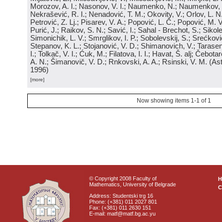
Morozov, A. I.; Nasonov, V. I.; Naumenko, N.; Naumenkov, P
Nekrašević, R. I.; Nenadović, T. M.; Okovity, V.; Orlov, L. N
Petrović, Z. Lj.; Pisarev, V. A.; Popović, L. Č.; Popović, M. V.
Purić, J.; Raikov, S. N.; Savić, I.; Sahal - Brechot, S.; Sikol
Simonichik, L. V.; Smrglikov, I. P.; Sobolevskij, S.; Srećković
Stepanov, K. L.; Stojanović, V. D.; Shimanovich, V.; Tarasen
I.; Tolkač, V. I.; Ćuk, M.; Filatova, I. I.; Havat, Š. alj; Čebo
A. N.; Šimanovič, V. D.; Rnkovski, A. A.; Rsinski, V. M.
(
Ast
1996
)
[more]
Now showing items 1-1 of 1
© Copyright 2008 Faculty of
Mathematics, University of Belgrade
C
Address: Studentski trg 16
Phone: (+381) 011 2027 801
Fax: (+381) 011 2630 151
E-mail: matf@matf.bg.ac.yu