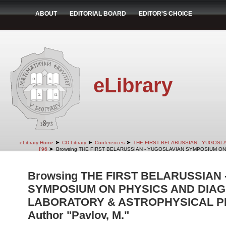
ABOUT
EDITORIAL BOARD
EDITOR'S CHOICE
eLibrary
➤
➤
➤
eLibrary Home
CD Library
Conferences
THE FIRST BELARUSSIAN - YUGOSL
➤
I'96
Browsing THE FIRST BELARUSSIAN - YUGOSLAVIAN SYMPOSIUM ON
Browsing THE FIRST BELARUSSIAN
SYMPOSIUM ON PHYSICS AND DIAG
LABORATORY & ASTROPHYSICAL PLA
Author "Pavlov, M."